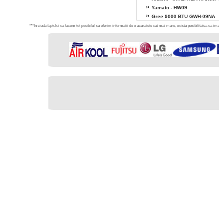
»
Yamato - HW09
»
Gree 9000 BTU GWH-09NA
***In ciuda faptului ca facem tot posibilul sa oferim informatii de o acuratete cat mai mare, exista posibilitatea ca imag