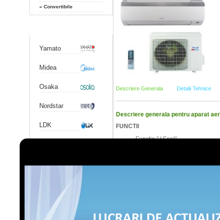
»
Convertibile
Producatori
Yamato
Midea
Osaka
Descriere Generala
Detalii Tehnice
Nordstar
Descriere generala pentru aparat aer
LDK
FUNCTII
Functia " I Feel"
Chigo
Functia de "autocuratare"
Functia "turbo"
Functie "autodiagnostic" prin af
Gree
Functia "sleep"
Functia "autorestart"
Functia "Timer"
Airwell
CARACTERISTICI:
Hitachi
Tehnologie DC Inverter
Clasa energetica A/A
Design modern