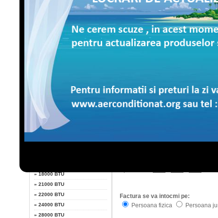
LG
Afisarea temperaturii interioare 
Nivel redus de zgomot
Fujitsu
Filtru fotocatalictic si antibacter
Whirlpool
Daikin
Sharp
Nume
Putere
Telefon
»
7000 BTU
»
9000 BTU
I
»
10000 BTU
Localitate
»
12000 BTU
»
13000 BTU
Nr. / Bl. /
»
14000 BTU
/
/
Apt.
»
18000 BTU
»
21000 BTU
»
22000 BTU
Factura se va intocmi pe:
Persoana fizica
Persoana jur
»
24000 BTU
»
28000 BTU