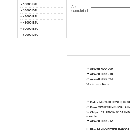
»
30000 BTU
Alte
completari
»
36000 BTU
»
42000 BTU
»
48000 BTU
»
50000 BTU
»
60000 BTU
Alte modele Airwell
»
Airwell HDD 009
»
Airwell HDD 018
»
Airwell HDD 024
Vezi toata lista
»
Midea MSR1-09HRN1-QC2 9
»
Gree GWH12KF-K3DNA5A-I
»
Chigo - CS-35V3A-M107AH5
inverter
»
Airwell HDD 012
»
Hitachi - INVERTER RAK35