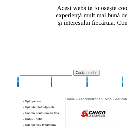
Acest website foloseşte cook
experienţă mult mai bună de 
şi interesului fiecăruia. Co
HOME
CUM COMAND
CUM PLATESC
Categorii
Aer conditionat 
Home
»
Aer conditionat Chigo
»
Aer con
»
Split perete
»
Split de plafon/perete
»
Caseta pentru tavan fals
»
Dublu - split
»
Duct pentru tabulatura