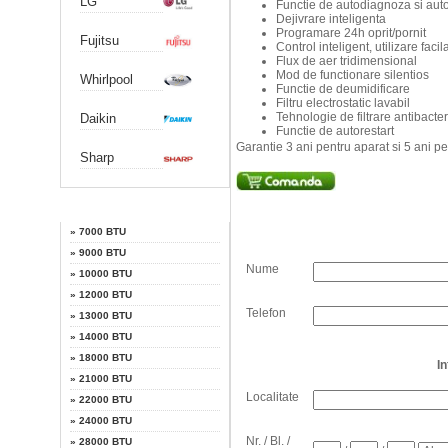
LG
Functie de autodiagnoza si auto
Dejivrare inteligenta
Programare 24h oprit/pornit
Fujitsu
Control inteligent, utilizare facil
Flux de aer tridimensional
Mod de functionare silentios
Whirlpool
Functie de deumidificare
Filtru electrostatic lavabil
Tehnologie de filtrare antibacte
Daikin
Functie de autorestart
Garantie 3 ani pentru aparat si 5 ani p
Sharp
Putere
»
7000 BTU
»
9000 BTU
Nume
»
10000 BTU
»
12000 BTU
Telefon
»
13000 BTU
»
14000 BTU
»
18000 BTU
I
»
21000 BTU
Localitate
»
22000 BTU
»
24000 BTU
Nr. / Bl. /
»
28000 BTU