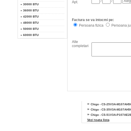
/
/
Apt.
»
30000 BTU
»
36000 BTU
»
42000 BTU
Factura se va intocmi pe:
»
48000 BTU
Persoana fizica
Persoana jur
»
50000 BTU
»
60000 BTU
Alte
completari
Alte modele Chigo
»
Chigo - CS-25V3A-M107AH5C
»
Chigo - CS-35V3A-M107AH5C
»
Chigo - CS-51V3A-P107AE2E
Vezi toata lista