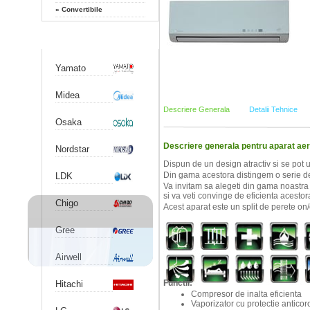
»
Convertibile
Producatori
Yamato
Midea
Descriere Generala
Detalii Tehnice
Osaka
Descriere generala pentru aparat a
Nordstar
Dispun de un design atractiv si se pot u
Din gama acestora distingem o serie de 
LDK
Va invitam sa alegeti din gama noastra
si va veti convinge de eficienta acestora
Chigo
Acest aparat este un split de perete on/
Gree
Airwell
Functii:
Hitachi
Compresor de inalta eficienta
Vaporizator cu protectie anticor