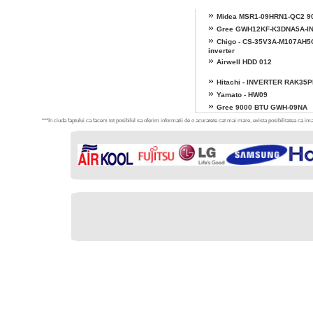
»
Midea MSR1-09HRN1-QC2 9
»
Gree GWH12KF-K3DNA5A-I
»
Chigo - CS-35V3A-M107AH5
inverter
»
Airwell HDD 012
»
Hitachi - INVERTER RAK35
»
Yamato - HW09
»
Gree 9000 BTU GWH-09NA
***In ciuda faptului ca facem tot posibilul sa oferim informatii de o acuratete cat mai mare, exista posibilitatea ca imag