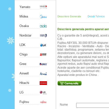
Yamato
Midea
Descriere Generala
Detalii Tehnice
Osaka
Descriere generala pentru aparat aer
Nordstar
Cu o garantie de 5 ani(integral), acest 
C/B .
Fujitsu ABY30L 30.000 BTU/h dispune de
LDK
Racire - Incalzire - Ventilatie - Auto - 
total: start/stop, programare, setarea temp
dezodorizare, cu generare deioni, cu du
Chigo
Alte optiuni ale aparatului mai sunt si 
flapsurilor, flapsuri automate, reglare
zgomot redus, auto flaps/ auto shut flap
Gree
Aceste aparte de aer conditionat Fujitsu
hotelurile, cladirile cu birouri etc.
Airwell
Aparatul este produs in China .
Hitachi
LG
Fujitsu
Nume