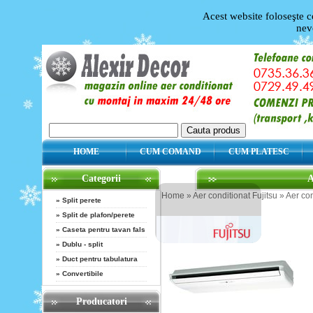
Acest website foloseşte c
nev
HOME
CUM COMAND
CUM PLATESC
Categorii
A
Home
»
Aer conditionat Fujitsu
»
Aer con
»
Split perete
»
Split de plafon/perete
»
Caseta pentru tavan fals
»
Dublu - split
»
Duct pentru tabulatura
»
Convertibile
Producatori