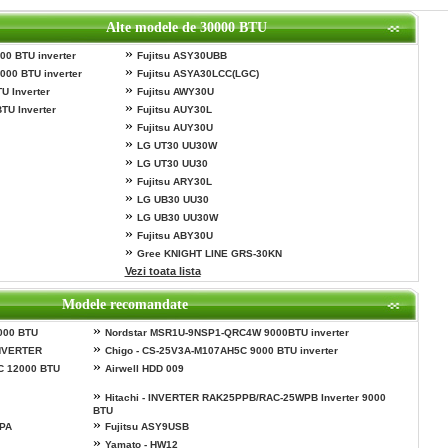
Alte modele de 30000 BTU
»
00 BTU inverter
Fujitsu ASY30UBB
»
000 BTU inverter
Fujitsu ASYA30LCC(LGC)
»
U Inverter
Fujitsu AWY30U
»
TU Inverter
Fujitsu AUY30L
»
Fujitsu AUY30U
»
LG UT30 UU30W
»
LG UT30 UU30
»
Fujitsu ARY30L
»
LG UB30 UU30
»
LG UB30 UU30W
»
Fujitsu ABY30U
»
Gree KNIGHT LINE GRS-30KN
Vezi toata lista
Modele recomandate
»
000 BTU
Nordstar MSR1U-9NSP1-QRC4W 9000BTU inverter
»
NVERTER
Chigo - CS-25V3A-M107AH5C 9000 BTU inverter
»
C 12000 BTU
Airwell HDD 009
»
Hitachi - INVERTER RAK25PPB/RAC-25WPB Inverter 9000
BTU
»
PPA
Fujitsu ASY9USB
»
Yamato - HW12