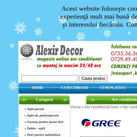
Acest website foloseşte cook
experienţă mult mai bună de 
şi interesului fiecăruia. Co
HOME
CUM COMAND
CUM PLATESC
Categorii
Aer conditi
Home
»
Aer conditionat Gree
»
Aer con
»
Split perete
»
Split de plafon/perete
»
Caseta pentru tavan fals
»
Dublu - split
»
Duct pentru tabulatura