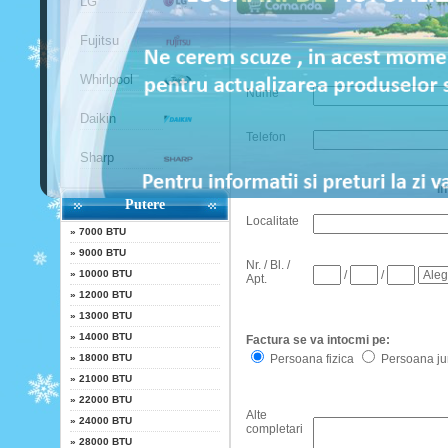
LG
Fujitsu
Whirlpool
Nume
Daikin
Telefon
Sharp
I
Putere
Localitate
»
7000 BTU
»
9000 BTU
Nr. / Bl. /
/
/
»
10000 BTU
Apt.
»
12000 BTU
»
13000 BTU
»
14000 BTU
Factura se va intocmi pe:
Persoana fizica
Persoana jur
»
18000 BTU
»
21000 BTU
»
22000 BTU
Alte
»
24000 BTU
completari
»
28000 BTU