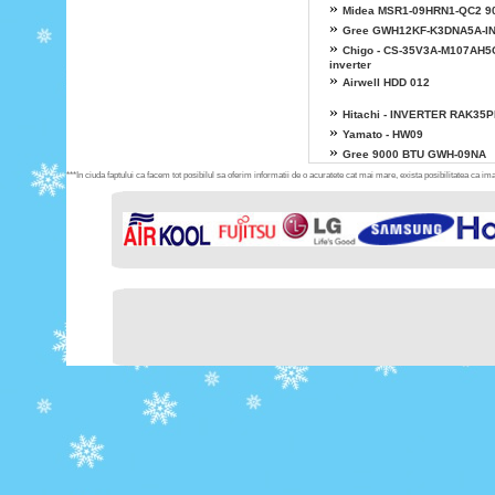
»
Midea MSR1-09HRN1-QC2 9
»
Gree GWH12KF-K3DNA5A-I
»
Chigo - CS-35V3A-M107AH5
inverter
»
Airwell HDD 012
»
Hitachi - INVERTER RAK35
»
Yamato - HW09
»
Gree 9000 BTU GWH-09NA
***In ciuda faptului ca facem tot posibilul sa oferim informatii de o acuratete cat mai mare, exista posibilitatea ca imag