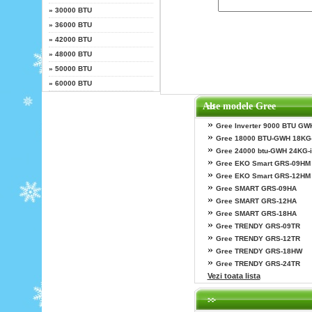
»
30000 BTU
»
36000 BTU
»
42000 BTU
»
48000 BTU
»
50000 BTU
»
60000 BTU
Alte modele Gree
»
Gree Inverter 9000 BTU G
»
Gree 18000 BTU-GWH 18KG-
»
Gree 24000 btu-GWH 24KG-i
»
Gree EKO Smart GRS-09HM
»
Gree EKO Smart GRS-12HM
»
Gree SMART GRS-09HA
»
Gree SMART GRS-12HA
»
Gree SMART GRS-18HA
»
Gree TRENDY GRS-09TR
»
Gree TRENDY GRS-12TR
»
Gree TRENDY GRS-18HW
»
Gree TRENDY GRS-24TR
Vezi toata lista