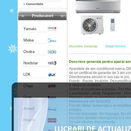
»
Convertibile
Producatori
Yamato
Midea
Descriere Generala
Detalii Tehnice
Osaka
Descriere generala pentru aparat 
Nordstar
Aparatele de aer conditionat marca GREE
de un certificat de garantie de 3 ani co
LDK
Directionarea aerului in sus sau in jos, 
Functii - Racire, Incalzire, Dezumidific
4 viteze de ventilare
Chigo
Sistem de purificare a aerului - Pre filtru
Caracteristici- Afisaj, Programare : 24 h
Gree
Memorie setari: se pastreaza setarile d
Directionare aer SUS/JOS
Functie Sleep: temperatura se modifica
Airwell
energie
Functie Autoclean: NU mucegai, NU miros
impotriva aparitiei mucegaiului si a mir
Hitachi
Functie blocare telecomanda
Ceas