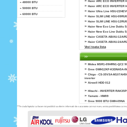
»
Haier ARC ECO INVERTER 
»
48000 BTU
»
Haier ARC ECO INVERTER 
»
50000 BTU
»
Haier Ultra Line HSU-22HEV
»
60000 BTU
»
Haier SLIM LINE HSU-09RU0
»
Haier SLIM LINE HSU-12RU0
»
Haier New Eco Line Dublu S
»
Haier New Eco Line Dublu S
»
Haier CASETA AB/AU-12A/R
»
Haier CASETA AB/AU-24A/R
Vezi toata lista
»
Midea MSR1-09HRN1-QC2 9
»
Gree GWH12KF-K3DNA5A-I
»
Chigo - CS-35V3A-M107AH5
inverter
»
Airwell HDD 012
»
Hitachi - INVERTER RAK35
»
Yamato - HW09
»
Gree 9000 BTU GWH-09NA
***In ciuda faptului ca facem tot posibilul sa oferim informatii de o acuratete cat mai mare, exista posibilitatea ca imag