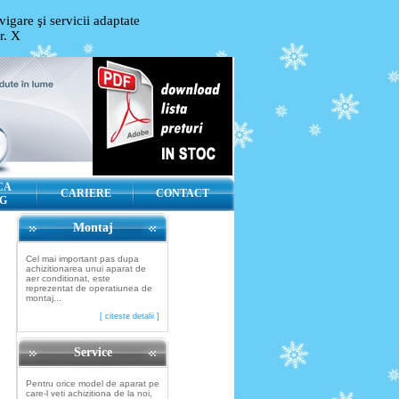
igare şi servicii adaptate
or.
X
CA
CARIERE
CONTACT
G
Montaj
Cel mai important pas dupa
achizitionarea unui aparat de
aer conditionat, este
reprezentat de operatiunea de
montaj...
[ citeste detalii ]
Service
Pentru orice model de aparat pe
care-l veti achizitiona de la noi,