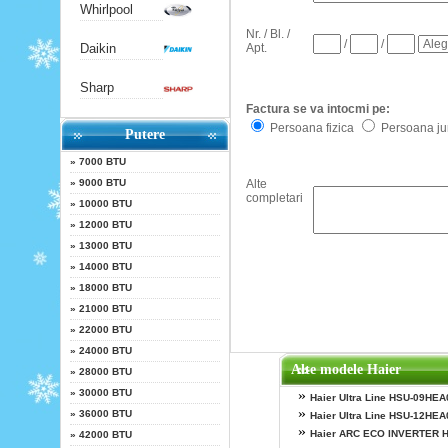
Whirlpool
Nr. / Bl. /
/
/
Apt.
Daikin
Sharp
Factura se va intocmi pe:
Persoana fizica
Persoana jur
Putere
»
7000 BTU
Alte
»
9000 BTU
completari
»
10000 BTU
»
12000 BTU
»
13000 BTU
»
14000 BTU
»
18000 BTU
»
21000 BTU
»
22000 BTU
»
24000 BTU
Alte modele Haier
»
28000 BTU
»
30000 BTU
»
Haier Ultra Line HSU-09HEA
»
»
36000 BTU
Haier Ultra Line HSU-12HEA
»
Haier ARC ECO INVERTER 
»
42000 BTU