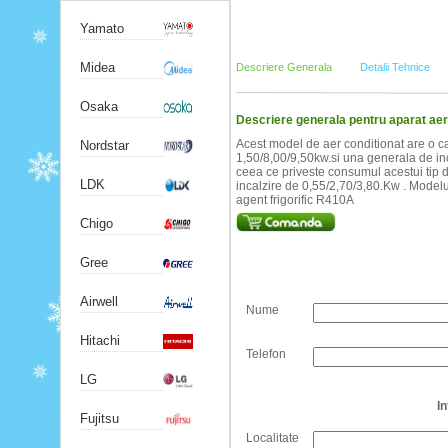
Yamato
Midea
Descriere Generala
Detalii Tehnice
Osaka
Descriere generala pentru aparat 
Acest model de aer conditionat are o ca
Nordstar
1,50/8,00/9,50kw.si una generala de inc
ceea ce priveste consumul acestui tip 
LDK
incalzire de 0,55/2,70/3,80.Kw . Modelu
agent frigorific R410A
Chigo
Gree
Airwell
Nume
Hitachi
Telefon
LG
I
Fujitsu
Localitate