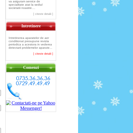
va asiguram service de
specialitate atat la sediul
societatii noastre....
[ citeste detalii ]
Intretinere
Intretinerea aparatelor de aer
conditionat presupune revizia
periodica a acestora in vederea
detectarii problemelor aparute...
[ citeste detalii ]
Comenzi