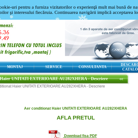
ookie-uri pentru a furniza vizitatorilor o experienţă mult mai bună de nav
oilor şi interesului fiecăruia. Continuarea navigării implică acceptarea l
DESCAR
MONTAJ
SERVICE
CONSULTANTA
CATALO
t Haier UNITATI EXTERIOARE AU282XHERA - Descriere
ditionat Haier UNITATI EXTERIOARE AU282XHERA - Descriere
Aer conditionat Haier UNITATI EXTERIOARE AU282XHERA
AFLA PRETUL
Download fisa PDF