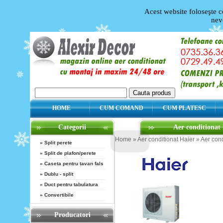
Acest website foloseşte c
nev
HOME
CUM COMAND
CUM PLATESC
Categorii
Aer conditiona
Home
»
Aer conditionat Haier
»
Aer con
»
Split perete
»
Split de plafon/perete
»
Caseta pentru tavan fals
»
Dublu - split
»
Duct pentru tabulatura
»
Convertibile
Producatori