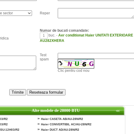
Reper
Numar de bucati comandate:
buc. -
Aer conditionat Haier UNITATI EXTERIOARE
idica
AU282XHERA
Test
spam
Clic pentru cod nou
Alte modele de 28000 BTU
»
03/R2
Haier CASETA AB/AU-28N/R2
»
03/R2
Haier CONVERTIBIL AC/AU-28N/R2
»
HSU-12H03/R2
Haier DUCT AD/AU-28N/R2