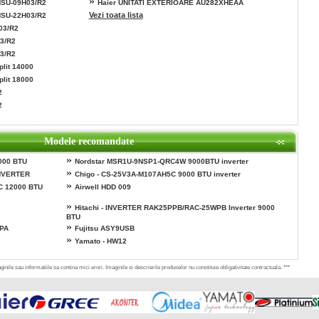
»
HSU-09H03/R2
Haier UNITATI EXTERIOARE AU282XHEAA
Vezi toata lista
HSU-22H03/R2
03/R2
3/R2
3/R2
plit 14000
plit 18000
2
2
Modele recomandate
»
000 BTU
Nordstar MSR1U-9NSP1-QRC4W 9000BTU inverter
»
NVERTER
Chigo - CS-25V3A-M107AH5C 9000 BTU inverter
»
C 12000 BTU
Airwell HDD 009
»
Hitachi - INVERTER RAK25PPB/RAC-25WPB Inverter 9000
BTU
»
PPA
Fujitsu ASY9USB
»
Yamato - HW12
inile sau informatiile sa contina mici erori. Imaginile si descrierile produselor nu constituie obligativitate contractuala. ***