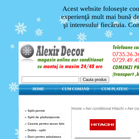
Acest website foloseşte cook
experienţă mult mai bună de 
şi interesului fiecăruia. Co
HOME
CUM COMAND
CUM PLATESC
Categorii
Aer conditionat Hitachi
Home
»
Aer conditionat Hitachi
»
Aer co
»
Split perete
»
Split de plafon/perete
»
Caseta pentru tavan fals
»
Dublu - split
»
Duct pentru tabulatura