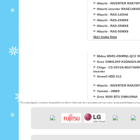
»
Hitachi - INVERTER RAK70
»
Hitachi inverter RASE14KH
»
Hitachi - RAS-14GH4
»
Hitachi - RAS-25WX8
»
Hitachi - RAS-35WX8
»
Hitachi - RAS-50WX8
Vezi toata lista
»
Midea MSR1-09HRN1-QC2 9
»
Gree GWH12KF-K3DNA5A-I
»
Chigo - CS-35V3A-M107AH5
inverter
»
Airwell HDD 012
»
Hitachi - INVERTER RAK35
»
Yamato - HW09
»
Gree 9000 BTU GWH-09NA
***In ciuda faptului ca facem tot posibilul sa oferim informatii de o acuratete cat mai mare, exista posibilitatea ca imag