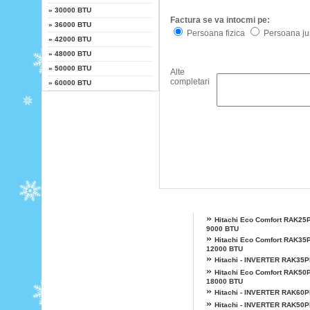
»
30000 BTU
Factura se va intocmi pe:
»
36000 BTU
Persoana fizica
Persoana jur
»
42000 BTU
»
48000 BTU
»
50000 BTU
Alte
completari
»
60000 BTU
Alte modele Hitachi
»
Hitachi Eco Comfort RAK25
9000 BTU
»
Hitachi Eco Comfort RAK35
12000 BTU
»
Hitachi - INVERTER RAK35
»
Hitachi Eco Comfort RAK50
18000 BTU
»
Hitachi - INVERTER RAK60
»
Hitachi - INVERTER RAK50