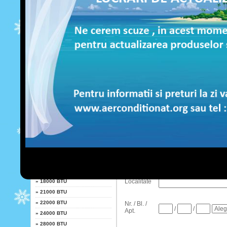
LG
Filtru special "Wassabi" si filtru anti
Limitarea consumului electric cu o f
Sistemul functioneaza la putere maxi
Fujitsu
Afiseaza consumul electric, tempera
Se activeaza pentru o perioada seta
Whirlpool
Printr-o simpla atingere, reduce nive
Gratie acestei functii unitatea int
Daikin
Ajustarea temperaturii +/- 2C, un so
Sharp
Putere
Nume
»
7000 BTU
»
9000 BTU
Telefon
»
10000 BTU
»
12000 BTU
»
13000 BTU
I
»
14000 BTU
Localitate
»
18000 BTU
»
21000 BTU
»
22000 BTU
Nr. / Bl. /
/
/
Apt.
»
24000 BTU
»
28000 BTU