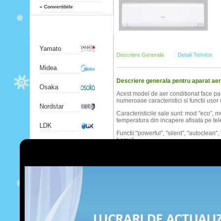
»
Convertibile
Producatori
Yamato
Descriere Generala
Detalii Tehnice
Midea
Descriere generala pentru aparat a
Osaka
Acest model de aer conditionat face par
numeroase caracteristici si functii usor d
Nordstar
Caracteristicile sale sunt: mod "eco", 
temperatura din incapere afisata pe tele
LDK
Functii:"powerful", "silent", "autoclean
home".
Chigo
Cea din urma functie ofera o programar
zilnica sau orara de pana la 7 ore (eco 
Gree
Acest model se poate bloca cu ajutorul 
de utilizarea sa de catre copii.
Airwell
Hitachi