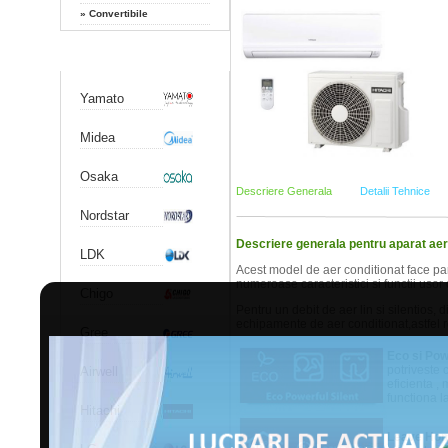
»
Convertibile
Producatori
Yamato
Midea
Osaka
Descriere Generala
Detalii Tehnice
Nordstar
Descriere generala pentru aparat a
LDK
Acest model de aer conditionat face par
numeroase caracteristici si functii usor d
Chigo
Pentru un debit de aer lin si silentios,
echipamente de aer conditionat,astfel r
Gree
Eco si Pow
potriveste 
Airwell
eficienta 
functiona l
Hitachi
Leave Ho