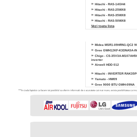
»
Hitachi - RAS-14GH4
»
Hitachi - RAS-25WX8
»
Hitachi - RAS-35WX8
»
Hitachi - RAS-50WX8
Vezi toata lista
»
Midea MSR1-09HRN1-QC2 9
»
Gree GWH12KF-K3DNA5A-I
»
Chigo - CS-35V3A-M107AH5
inverter
»
Airwell HDD 012
»
Hitachi - INVERTER RAK35
»
Yamato - HW09
»
Gree 9000 BTU GWH-09NA
***In ciuda faptului ca facem tot posibilul sa oferim informatii de o acuratete cat mai mare, exista posibilitatea ca imag