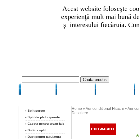
Acest website foloseşte cook
experienţă mult mai bună de 
şi interesului fiecăruia. Co
HOME
CUM COMAND
CUM PLATESC
Categorii
Aer conditionat Hitachi 
Home
»
Aer conditionat Hitachi
»
Aer co
»
Split perete
Descriere
»
Split de plafon/perete
»
Caseta pentru tavan fals
»
Dublu - split
A
»
Duct pentru tabulatura