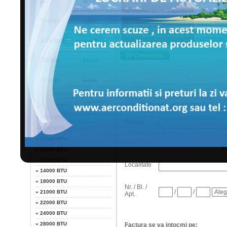
LG
se poate a
Fujitsu
Sleep Tim
pentru a ec
confortabil
Whirlpool
Daikin
Sharp
Nume
Putere
»
7000 BTU
Telefon
»
9000 BTU
»
10000 BTU
I
»
12000 BTU
»
13000 BTU
Localitate
»
14000 BTU
»
18000 BTU
Nr. / Bl. /
/
/
»
21000 BTU
Apt.
»
22000 BTU
»
24000 BTU
»
28000 BTU
Factura se va intocmi pe: