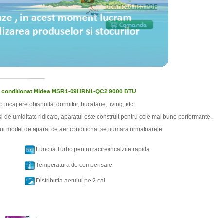
Download fisa PDF
er conditionat Midea MSR1-09HRN1-QC2 9000 BTU
o incapere obisnuita, dormitor, bucatarie, living, etc.
si de umiditate ridicate, aparatul este construit pentru cele mai bune performante.
estui model de aparat de aer conditionat se numara urmatoarele:
Functia Turbo pentru racire/incalzire rapida
Temperatura de compensare
Distributia aerului pe 2 cai