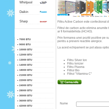
Whirlpool
Daikin
Sharp
Filtru Active Carbon este confectionat din
Filtrul de carbon activ elimina anumit
ar fi formaldehida (HCHO).
Putere
Prin formarea unei pozitii pozitive pe su
»
7000 BTU
pentru a preveni reactiile alergice.
»
9000 BTU
La acest echipament se pot atasa option
»
10000 BTU
»
12000 BTU
»
13000 BTU
Filtru Silver Ion
Filtru Ionizer
»
14000 BTU
Filtru Plasma
»
18000 BTU
Filtrul Bio
Filtrul "Vitamina C"
»
21000 BTU
»
22000 BTU
»
24000 BTU
»
28000 BTU
»
30000 BTU
»
36000 BTU
Nume
»
42000 BTU