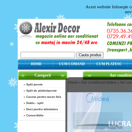
Acest website foloseşte c
nev
HOME
CUM COMAND
CUM PLATESC
Categorii
Aer condit
Home
»
Aer conditionat Midea
»
Aer co
»
Split perete
»
Split de plafon/perete
»
Caseta pentru tavan fals
»
Dublu - split
»
Duct pentru tabulatura
»
Convertibile
Producatori