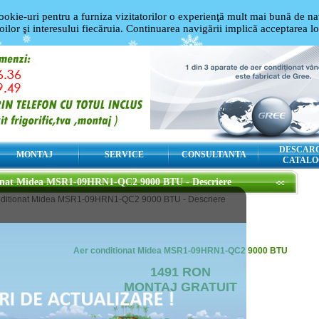
ookie-uri pentru a furniza vizitatorilor o experienţă mult mai bună de nav
oilor şi interesului fiecăruia. Continuarea navigării implică acceptarea l
DESCAR
MONTAJ
SERVICE
CONSULTANTA
CATALO
ionat Midea MSR1-09HRN1-QC2 9000 BTU - Descriere
nditionat Midea MSR1-09HRN1-QC2 9000 BTU - Descriere
Aer conditionat Midea MSR1-09HRN1-QC2 9000 BTU
1491 RON
MONTAJ GRATUIT