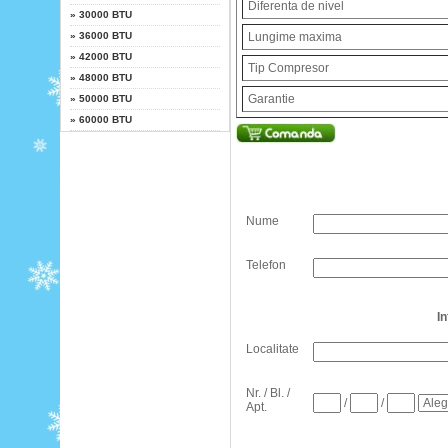
Diferenta de nivel
»
30000 BTU
»
36000 BTU
Lungime maxima
»
42000 BTU
Tip Compresor
»
48000 BTU
Garantie
»
50000 BTU
»
60000 BTU
Nume
Telefon
I
Localitate
Nr. / Bl. /
/
/
Apt.