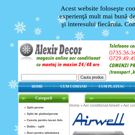
Acest website foloseşte cook
experienţă mult mai bună de 
şi interesului fiecăruia. Co
HOME
CUM COMAND
CUM PLATESC
Categorii
Home
»
Aer conditionat Airwell
»
Aer con
»
Split perete
»
Split de plafon/perete
»
Caseta pentru tavan fals
»
Dublu - split
»
Duct pentru tabulatura