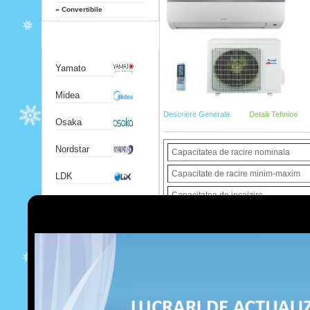
»
Convertibile
Producatori
Yamato
Midea
Descriere Generala
Detalii Tehnice
Osaka
Nordstar
Capacitatea de racire nominala
Capacitate de racire minim-maxim
LDK
Capacitatea de incalzire
Chigo
Capacitate de incalzire minim-maxi
Gree
Clasa energetica racire
Airwell
Clasa energetica incalzire
EER
Hitachi
COP