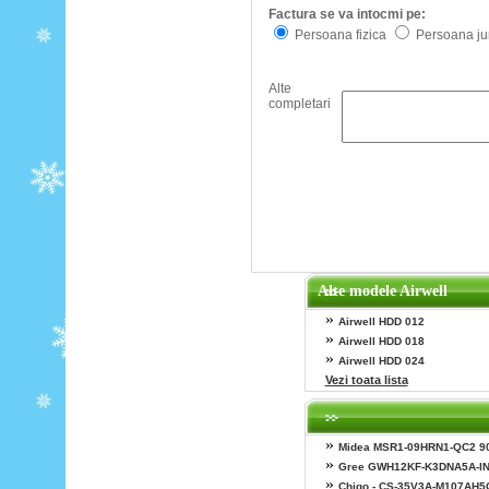
Factura se va intocmi pe:
Persoana fizica
Persoana jur
Alte
completari
Alte modele Airwell
»
Airwell HDD 012
»
Airwell HDD 018
»
Airwell HDD 024
Vezi toata lista
»
Midea MSR1-09HRN1-QC2 9
»
Gree GWH12KF-K3DNA5A-I
»
Chigo - CS-35V3A-M107AH5