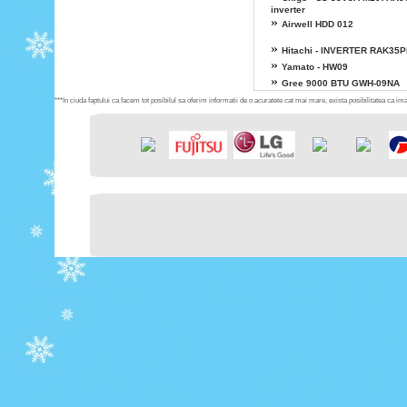
inverter
»
Airwell HDD 012
»
Hitachi - INVERTER RAK35
»
Yamato - HW09
»
Gree 9000 BTU GWH-09NA
***In ciuda faptului ca facem tot posibilul sa oferim informatii de o acuratete cat mai mare, exista posibilitatea ca imag