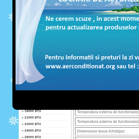
LG
Sursa de alimentare
Fujitsu
Puterea electrica consumata (racire/i
Whirlpool
UNITATE INTERIOARA
Debit de aer
Daikin
Nivel de zgomot (HI/Med/Low/Sleep)
Sharp
Greutate
Putere
Dimensiuni (L x H x A)
»
7000 BTU
UNITATE EXTERIOARA
»
9000 BTU
Dimensiuni (L x H x A)
»
10000 BTU
»
12000 BTU
Greutate
»
13000 BTU
Nivel de zgomot
»
14000 BTU
»
18000 BTU
Temperatura externa de functionare(r
»
21000 BTU
Temperatura externa de functionare(i
»
22000 BTU
»
24000 BTU
Dimensiune teava lichid/gaz
»
28000 BTU