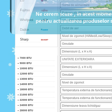
LG
Sursa de alimentare
Fujitsu
Puterea electrica consumata (racire/i
Whirlpool
UNITATE INTERIOARA
Debit de aer
Daikin
Nivel de zgomot (HI/Med/Low/Sleep)
Sharp
Greutate
Putere
Dimensiuni (L x H x A)
»
7000 BTU
UNITATE EXTERIOARA
»
9000 BTU
Dimensiuni (L x H x A)
»
10000 BTU
»
12000 BTU
Greutate
»
13000 BTU
Nivel de zgomot
»
14000 BTU
»
18000 BTU
Temperatura externa de functionare(r
»
21000 BTU
Temperatura externa de functionare(i
»
22000 BTU
»
24000 BTU
Dimensiune teava lichid/gaz
»
28000 BTU