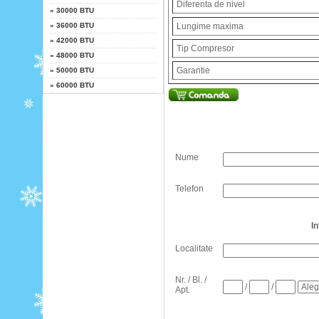
Diferenta de nivel
»
30000 BTU
»
36000 BTU
Lungime maxima
»
42000 BTU
Tip Compresor
»
48000 BTU
Garantie
»
50000 BTU
»
60000 BTU
Nume
Telefon
I
Localitate
Nr. / Bl. /
/
/
Apt.