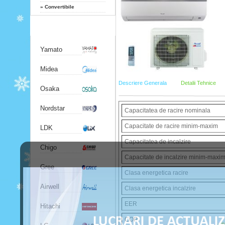
»
Convertibile
Producatori
Yamato
Midea
Descriere Generala
Detalii Tehnice
Osaka
Nordstar
Capacitatea de racire nominala
Capacitate de racire minim-maxim
LDK
Capacitatea de incalzire
Chigo
Capacitate de incalzire minim-maxi
Gree
Clasa energetica racire
Airwell
Clasa energetica incalzire
EER
Hitachi
COP