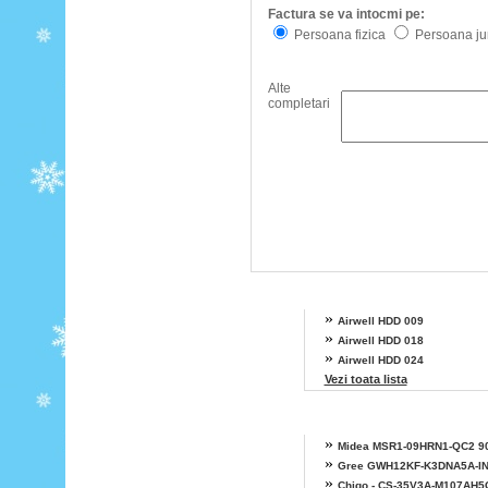
Factura se va intocmi pe:
Persoana fizica
Persoana jur
Alte
completari
Alte modele Airwell
»
Airwell HDD 009
»
Airwell HDD 018
»
Airwell HDD 024
Vezi toata lista
»
Midea MSR1-09HRN1-QC2 9
»
Gree GWH12KF-K3DNA5A-I
»
Chigo - CS-35V3A-M107AH5