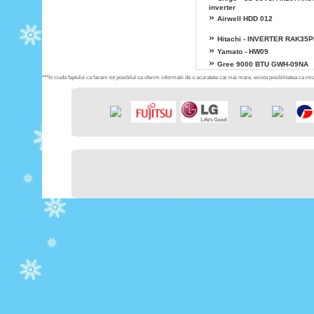
inverter
»
Airwell HDD 012
»
Hitachi - INVERTER RAK35
»
Yamato - HW09
»
Gree 9000 BTU GWH-09NA
***In ciuda faptului ca facem tot posibilul sa oferim informatii de o acuratete cat mai mare, exista posibilitatea ca imag