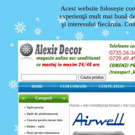
Acest website foloseşte cook
experienţă mult mai bună de 
şi interesului fiecăruia. Co
HOME
CUM COMAND
CUM PLATESC
Categorii
Home
»
Aer conditionat Airwell
»
Aer con
»
Split perete
»
Split de plafon/perete
»
Caseta pentru tavan fals
»
Dublu - split
»
Duct pentru tabulatura