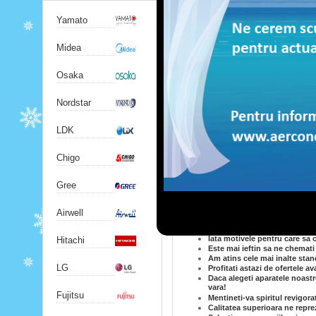
cunostintele si experienta necsara pe
va ajuta cum sa alegeti produsul "
Yamato
De asemenea, acestia va ofera sfaturi
afecteze sanatatea. Operatiunea de 
Midea
sarcina fiind cel mai bine indeplinit
numerele de telefon de pe site.
Osaka
Daca doriti sa achizitionati un astf
spatiului de amplasare, pozitionarea 
Nordstar
incorporate. Pentru orice nelamuriri
este gata oricand sa va ofere infor
LDK
Alte articole:
Chigo
Iata motivele pentru care sa 
Telecomanda oferita cu fiecar
Gree
Consultati-ne magazinul pent
Produsele noastre de aer cond
Satisfactia celor care ne ale
Airwell
Colaboram cu cei interesati d
domeniu!
Iata motivele pentru care sa
Hitachi
Este mai ieftin sa ne chemati 
Am atins cele mai inalte stand
LG
Profitati astazi de ofertele a
Daca alegeti aparatele noastr
vara!
Fujitsu
Mentineti-va spiritul revigora
Calitatea superioara ne reprez