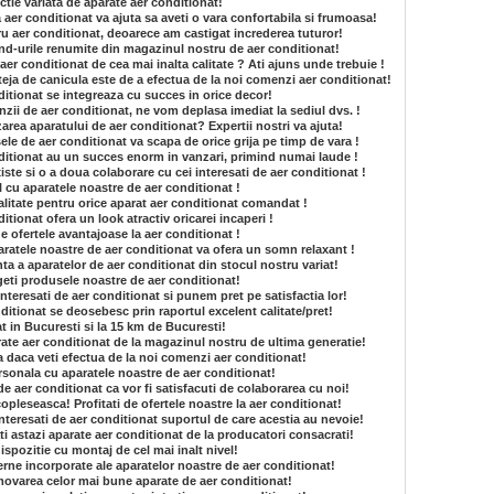
ctie variata de aparate aer conditionat!
a aer conditionat va ajuta sa aveti o vara confortabila si frumoasa!
ru aer conditionat, deoarece am castigat increderea tuturor!
and-urile renumite din magazinul nostru de aer conditionat!
aer conditionat de cea mai inalta calitate ? Ati ajuns unde trebuie !
eja de canicula este de a efectua de la noi comenzi aer conditionat!
itionat se integreaza cu succes in orice decor!
zii de aer conditionat, ne vom deplasa imediat la sediul dvs. !
lizarea aparatului de aer conditionat? Expertii nostri va ajuta!
ele de aer conditionat va scapa de orice grija pe timp de vara !
ditionat au un succes enorm in vanzari, primind numai laude !
iste si o a doua colaborare cu cei interesati de aer conditionat !
l cu aparatele noastre de aer conditionat !
litate pentru orice aparat aer conditionat comandat !
tionat ofera un look atractiv oricarei incaperi !
e ofertele avantajoase la aer conditionat !
aratele noastre de aer conditionat va ofera un somn relaxant !
ta a aparatelor de aer conditionat din stocul nostru variat!
geti produsele noastre de aer conditionat!
interesati de aer conditionat si punem pret pe satisfactia lor!
itionat se deosebesc prin raportul excelent calitate/pret!
t in Bucuresti si la 15 km de Bucuresti!
ate aer conditionat de la magazinul nostru de ultima generatie!
a daca veti efectua de la noi comenzi aer conditionat!
sonala cu aparatele noastre de aer conditionat!
de aer conditionat ca vor fi satisfacuti de colaborarea cu noi!
opleseasca! Profitati de ofertele noastre la aer conditionat!
 interesati de aer conditionat suportul de care acestia au nevoie!
i astazi aparate aer conditionat de la producatori consacrati!
dispozitie cu montaj de cel mai inalt nivel!
rne incorporate ale aparatelor noastre de aer conditionat!
ovarea celor mai bune aparate de aer conditionat!