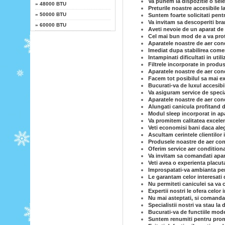
Va punem la dispozitie o sele
»
48000 BTU
Preturile noastre accesibile l
»
50000 BTU
Suntem foarte solicitati pent
Va invitam sa descoperiti br
»
60000 BTU
Aveti nevoie de un aparat de 
Cel mai bun mod de a va prot
Aparatele noastre de aer cond
Imediat dupa stabilirea comen
Intampinati dificultati in uti
Filtrele incorporate in produs
Aparatele noastre de aer con
Facem tot posibilul sa mai ex
Bucurati-va de luxul accesibi
Va asiguram service de specia
Aparatele noastre de aer condi
Alungati canicula profitand d
Modul sleep incorporat in ap
Va promitem calitatea excelen
Veti economisi bani daca ale
Ascultam cerintele clientilor 
Produsele noastre de aer cond
Oferim service aer conditiona
Va invitam sa comandati apar
Veti avea o experienta placut
Improspatati-va ambianta per
Le garantam celor interesati 
Nu permiteti caniculei sa va c
Expertii nostri le ofera celor
Nu mai asteptati, si comandat
Specialistii nostri va stau la 
Bucurati-va de functiile mode
Suntem renumiti pentru prom