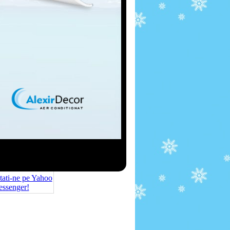
 service de
atat la sediul
astre....
[ citeste detalii ]
tretinere
 aparatelor de aer
 presupune revizia
 acestora in vederea
roblemelor aparute...
[ citeste detalii ]
Comenzi