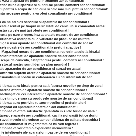
e vara si apelati-ne pentru intretinere aer conditionat!
strice buna dispozitie si sunati-ne pentru comenzi aer conditionat!
ii pentru a scapa de canicula si cele mai mici preturi aer conditonat!
nta necesare pentru a va oferi consultanta aer conditionat
a ne-ati ales serviciile si aparatele de aer conditionat !
ste esential pe timpul verii! Uitati de canicula si comandati astazi!
tra cu cele mai tari oferte aer conditionat !
enta pe care o reprezinta aparatele noastre de aer conditionat!
tionat va asteapta cu o varietate de produse de calitate !
i gasi usor aparate aer conditionat din confortul de acasa!
le noastre de aer conditionat la preturi atractive !
? Magazinul nostru de aer conditionat reprezinta solutia ideala!
celor interesati de aparatele noastre de aer conditionat!
 scape de canicula, asteptandu-i pentru comenzi aer conditionat !
n stocul nostru sunt lideri pe plan mondial !
e ale aparatelor de aer conditionat si sunati-ne astazi!
onfortul suprem oferit de aparatele noastre de aer conditionat!
sionalismul nostru in colaborarea cu cei interesati de aer
itionat sunt ideale pentru satisfacerea nevoilor pe timp de vara !
derna oferita de aparatele noastre de aer conditionat !
ndelungat cu cei interesati de aparatele noastre de aer conditionat !
t pe timp de vara cu produsele noastre de aer conditionat!
tionat sunt potrivite tuturor nevoilor si preferintelor!
revigorat cu aparatele noastre de aer conditionat !
tionat va ofera satisfactie garantata in zilele toride de vara !
area de aparate aer conditionat, caci la noi gasiti tot ce doriti !
 aveti nevoie si produse aer conditionat de calitate deosebita !
aer conditionat si va garantam ca nu veti regreta !
itionat va vor oferi o experienta memorabila !
ile inteligente ale aparatelor noastre de aer conditionat !