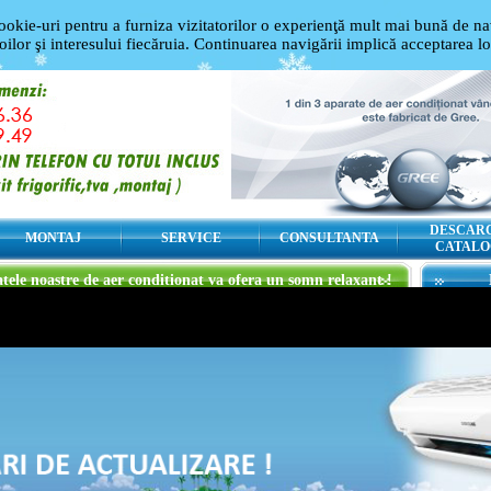
ookie-uri pentru a furniza vizitatorilor o experienţă mult mai bună de nav
oilor şi interesului fiecăruia. Continuarea navigării implică acceptarea l
DESCAR
MONTAJ
SERVICE
CONSULTANTA
CATALO
tele noastre de aer conditionat va ofera un somn relaxant !
aratele noastre de aer conditionat va ofera un somn relaxant !
Cel mai imp
achizitiona
le noastre de aer conditionat va ofera un somn relaxant !
aer conditio
reprezentat
montaj...
le noastre de calitate superioara
mperatura din timpul somnului, si
functie va permite sa stabiliti viteza
atura pentru asigurarea confortului
a cu o singura apasare de buton.
t sunt la mare cautare in aceasta perioada, va oferim promotii
Pentru oric
care-l veti a
mai daca efectuati comenzi din magazinul nostru. Avem