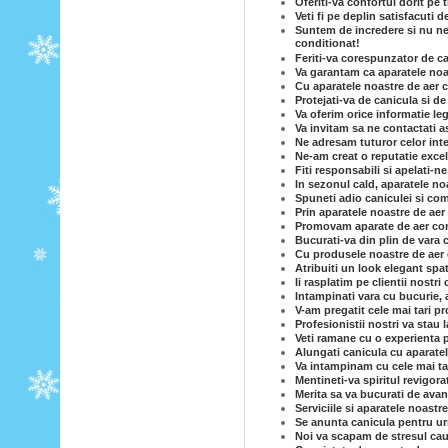
Oferiti-va confortul dorit pe
Veti fi pe deplin satisfacuti 
Suntem de incredere si nu ne-
conditionat!
Feriti-va corespunzator de c
Va garantam ca aparatele noas
Cu aparatele noastre de aer c
Protejati-va de canicula si d
Va oferim orice informatie le
Va invitam sa ne contactati a
Ne adresam tuturor celor inte
Ne-am creat o reputatie excel
Fiti responsabili si apelati-n
In sezonul cald, aparatele no
Spuneti adio caniculei si com
Prin aparatele noastre de ae
Promovam aparate de aer cond
Bucurati-va din plin de vara 
Cu produsele noastre de aer co
Atribuiti un look elegant spa
Ii rasplatim pe clientii nostri
Intampinati vara cu bucurie, 
V-am pregatit cele mai tari p
Profesionistii nostri va stau
Veti ramane cu o experienta p
Alungati canicula cu aparatel
Va intampinam cu cele mai tar
Mentineti-va spiritul revigor
Merita sa va bucurati de avan
Serviciile si aparatele noastr
Se anunta canicula pentru ur
Noi va scapam de stresul caut