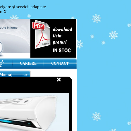
igare şi servicii adaptate
or.
X
CA
CARIERE
CONTACT
G
Montaj
ortant pas dupa
rea unui aparat de
nat, este
 de operatiunea de
[ citeste detalii ]
Service
e model de aparat pe
chizitiona de la noi,