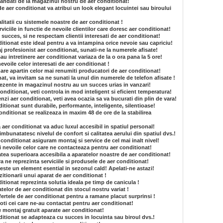
mandati de la magazinul nostru de aer conditionat!
e aer conditionat va atribui un look elegant locuintei sau biroului
itatii cu sistemele noastre de aer conditionat !
iciile in functie de nevoile clientilor care doresc aer conditionat!
succes, si ne respectam clientii interesati de aer conditionat!
tionat este ideal pentru a va intampina orice nevoie sau capriciu!
aj profesionist aer conditionat, sunati-ne la numerele afisate!
au intretinere aer conditionat variaza de la o ora pana la 5 ore!
nevoile celor interesati de aer conditionat !
are apartin celor mai renumiti producatori de aer conditionat!
t, va invitam sa ne sunati la unul din numerele de telefon afisate !
rezente in magazinul nostru au un succes urias in vanzari!
onditionat, veti controla in mod inteligent si eficient temperatura!
nzi aer conditionat, veti avea ocazia sa va bucurati din plin de vara!
itionat sunt durabile, performante, inteligente, silentioase!
onditionat se realizeaza in maxim 48 de ore de la stabilirea
a aer conditionat va aduc luxul accesibil in spatiul personal!
imbunatatesc nivelul de confort si calitatea aerului din spatiul dvs.!
 conditionat asiguram montaj si service de cel mai inalt nivel!
si nevoile celor care ne contacteaza pentru aer conditionat!
atea superioara accesibila a aparatelor noastre de aer conditionat!
ra ne reprezinta serviciile si produsele de aer conditionat!
este un element esential in sezonul cald! Apelati-ne astazi!
itionarii unui aparat de aer conditionat !
tionat reprezinta solutia ideala pe timp de canicula !
atelor de aer conditionat din stocul nostru variat !
fertele de aer conditionat pentru a ramane placut surprinsi !
ti cei care ne-au contactat pentru aer conditionat!
e montaj gratuit aparate aer conditionat!
itionat se adapteaza cu succes in locuinta sau biroul dvs.!