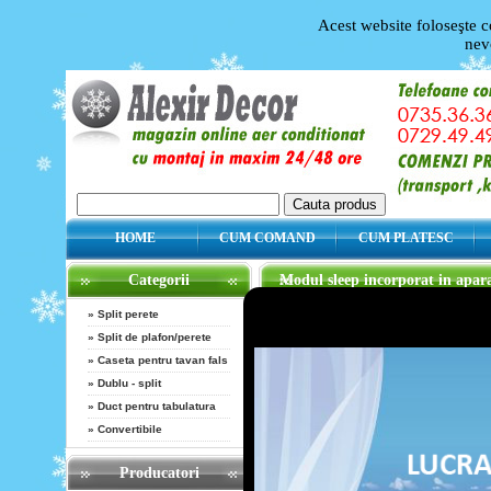
Acest website foloseşte c
nev
HOME
CUM COMAND
CUM PLATESC
Categorii
Modul sleep incorporat in apara
Home
»
Modul sleep incorporat in ap
»
Split perete
Modul sleep incorporat in aparate
»
Split de plafon/perete
Data publicare 03.08.2012
»
Caseta pentru tavan fals
Modul “sleep” incorporat in produse
»
Dublu - split
controleaza inteligent si automat te
»
Duct pentru tabulatura
va ajuta sa dormiti linistiti. Aceasta 
de functionare si sa ajustati temper
»
Convertibile
ideal pe timpul noptii, toate aceste
Stim ca aparatele de aer conditiona
Producatori
atractive de care veti beneficia nu