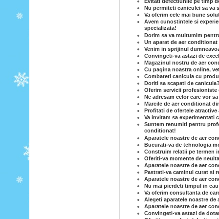
Evitati defectiunile pe timp d
Nu permiteti caniculei sa va 
Va oferim cele mai bune solut
Avem cunostintele si experie
specializata!
Dorim sa va multumim pentru c
Un aparat de aer conditionat e
Venim in sprijinul dumneavoas
Convingeti-va astazi de excel
Magazinul nostru de aer condi
Cu pagina noastra online, vet
Combateti canicula cu produse
Doriti sa scapati de canicula
Oferim servicii profesioniste 
Ne adresam celor care vor sa
Marcile de aer conditionat di
Profitati de ofertele atractiv
Va invitam sa experimentati c
Suntem renumiti pentru profe
conditionat!
Aparatele noastre de aer cond
Bucurati-va de tehnologia mo
Construim relatii pe termen i
Oferiti-va momente de neuita
Aparatele noastre de aer condi
Pastrati-va caminul curat si 
Aparatele noastre de aer condi
Nu mai pierdeti timpul in caut
Va oferim consultanta de care
Alegeti aparatele noastre de 
Aparatele noastre de aer cond
Convingeti-va astazi de dotar