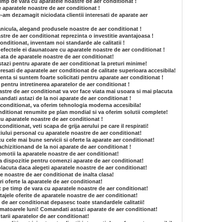
 timp de vara cu aparatele noastre de aer conditionat !
de aparatele noastre de aer conditionat !
am dezamagit niciodata clientii interesati de aparate aer
anicula, alegand produsele noastre de aer conditionat !
tre de aer conditionat reprezinta o investitie avantajoasa !
onditionat, inventam noi standarde ale calitatii !
e efectele ei daunatoare cu aparatele noastre de aer conditionat !
gata de aparatele noastre de aer conditionat!
stazi pentru aparate de aer conditionat la preturi minime!
resati de aparatele aer conditionat de calitate superioara accesibila!
enta si suntem foarte solicitati pentru aparate aer conditionat !
e pentru intretinerea aparatelor de aer conditionat !
astre de aer conditionat va vor face viata mai usoara si mai placuta
andati astazi de la noi aparate de aer conditionat !
r conditionat, va oferim tehnologia moderna accesibila!
itionat renumite pe plan mondial si va oferim solutii complete!
cu aparatele noastre de aer conditionat !
nditionat, veti scapa de grija aerului pe care il respirati!
tiului personal cu aparatele noastre de aer conditionat!
 cu cele mai bune servicii si oferte la aparate aer conditionat!
achizitionand de la noi aparate de aer conditionat !
romotii la aparatele noastre de aer conditionat!
 la dispozitie pentru comenzi aparate de aer conditionat!
lacuta daca alegeti aparatele noastre de aer conditionat!
e noastre de aer conditionat de inalta clasa!
i oferte la aparatele de aer conditionat!
at pe timp de vara cu aparatele noastre de aer conditionat!
tajele oferite de aparatele noastre de aer conditionat!
e de aer conditionat depasesc toate standardele calitatii!
matoarele luni! Comandati astazi aparate de aer conditionat!
arii aparatelor de aer conditionat!