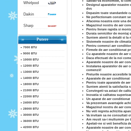
Salvati-va economiile, si co
Whirlpool
Designul aparatelor noastre d
dvs
Depasim toate standardele cal
Daikin
Ne perfectionam constant serv
Afacerea noastra este una de 
Sharp
Magazinul nostru de aer condi
Pentru livrare rapida si mont
Durata serviciilor de montaj s
Suntem atenti la detalii si la 
Putere
Sistemele noastre de climatiz
Pentru comenzi aer conditiona
»
7000 BTU
Firmele de aer conditionat p
»
9000 BTU
Cu aparatele noastre de aer c
Daca efectuati de la noi come
»
10000 BTU
Aparatele noastre de aer cond
»
12000 BTU
Instalarea aparatelor de aer c
comenzii!
»
13000 BTU
Preturile noastre accesibile l
»
14000 BTU
Aparatele de aer conditionat 
Pentru toate aparatele de aer
»
18000 BTU
Suntem atenti la satisfactia 
»
21000 BTU
Convingeti-va astazi de calit
Inovatia si calitatea superioa
»
22000 BTU
Un aparat de aer conditionat 
»
24000 BTU
Va prezentam avantajele achiz
Magazinul nostru de aer condi
»
28000 BTU
Nu veti regreta achizitia apar
»
30000 BTU
Va invitam sa ne consultati o
Am reusit sa-i multumim pe to
»
36000 BTU
Apelati-ne si veti beneficia d
»
42000 BTU
Aparatele noastre de aer cond