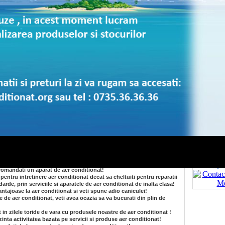
va asiguram
ntru a va oferi solutii complete de climatizare. Specialistii nostri
specialitate 
pe masura" locuintei sau mediului dumneavoastra de lucru.
societatii no
 cum sa-l intretineti şi sa-l pozitionati in asa fel incat sa nu va
intretinere este recomandata in aceasta perioada, acest tip de
a de angajatii nostri. Va asteptam sa ne sunati la unul din
In
el de produs, va recomandam sa luati in calcul dimensiunile
Intretinerea
sa in raport cu ferestrele si ce tip de tehnologie si functii are
conditionat
, probleme intampinate sau intrebari, personalul nostru calificat
periodica a
matiile de care aveti nevoie, intotdeauna cu zambetul pe buze.
detectarii p
ne alegeti pentru comenzi si service aer conditionat!
e aparat de aer conditionat va ofera confort si control maxim!
ru a gasi cele mai cunoscute marci de aer conditionat!
itionat reprezinta solutia optima pentru confortul accesibil !
g pentru aer conditionat reprezinta pentru noi cea mai buna reclama!
e aer conditionat in vederea gasirii celor mai bune solutii in
 comandati un aparat de aer conditionat!
pentru intretinere aer conditionat decat sa cheltuiti pentru reparatii
arde, prin serviciile si aparatele de aer conditionat de inalta clasa!
vantajoase la aer conditionat si veti spune adio caniculei!
e de aer conditionat, veti avea ocazia sa va bucurati din plin de
t in zilele toride de vara cu produsele noastre de aer conditionat !
inta activitatea bazata pe servicii si produse aer conditionat!