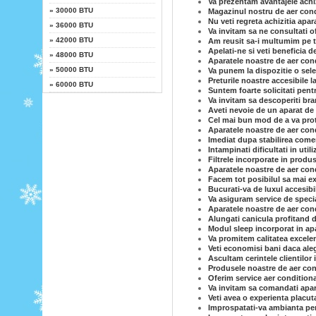
Va prezentam avantajele achiz
»
30000 BTU
Magazinul nostru de aer condi
Nu veti regreta achizitia apar
»
36000 BTU
Va invitam sa ne consultati o
»
42000 BTU
Am reusit sa-i multumim pe to
Apelati-ne si veti beneficia d
»
48000 BTU
Aparatele noastre de aer cond
»
50000 BTU
Va punem la dispozitie o sele
Preturile noastre accesibile l
»
60000 BTU
Suntem foarte solicitati pent
Va invitam sa descoperiti br
Aveti nevoie de un aparat de 
Cel mai bun mod de a va prot
Aparatele noastre de aer cond
Imediat dupa stabilirea comen
Intampinati dificultati in uti
Filtrele incorporate in produs
Aparatele noastre de aer con
Facem tot posibilul sa mai ex
Bucurati-va de luxul accesibi
Va asiguram service de specia
Aparatele noastre de aer condi
Alungati canicula profitand d
Modul sleep incorporat in ap
Va promitem calitatea excelen
Veti economisi bani daca ale
Ascultam cerintele clientilor 
Produsele noastre de aer cond
Oferim service aer conditiona
Va invitam sa comandati apar
Veti avea o experienta placut
Improspatati-va ambianta per