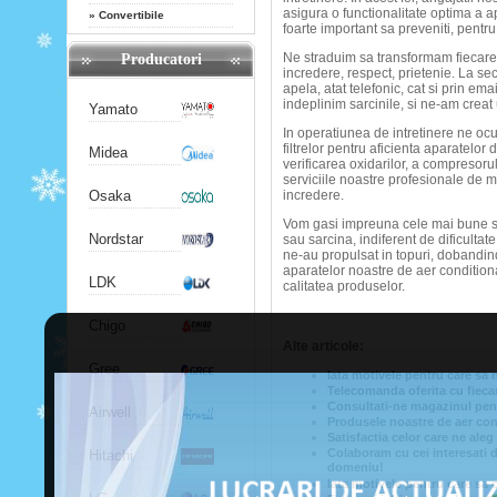
asigura o functionalitate optima a a
»
Convertibile
foarte important sa preveniti, pentru 
Ne straduim sa transformam fiecare 
Producatori
incredere, respect, prietenie. La se
apela, atat telefonic, cat si prin e
indeplinim sarcinile, si ne-am crea
Yamato
In operatiunea de intretinere ne ocu
filtrelor pentru aficienta aparatelor 
Midea
verificarea oxidarilor, a compresorulu
serviciile noastre profesionale de m
Osaka
incredere.
Vom gasi impreuna cele mai bune so
Nordstar
sau sarcina, indiferent de dificult
ne-au propulsat in topuri, dobandin
aparatelor noastre de aer conditionat
LDK
calitatea produselor.
Chigo
Alte articole:
Gree
Iata motivele pentru care sa 
Telecomanda oferita cu fiecar
Consultati-ne magazinul pent
Airwell
Produsele noastre de aer cond
Satisfactia celor care ne ale
Colaboram cu cei interesati d
Hitachi
domeniu!
Iata motivele pentru care sa