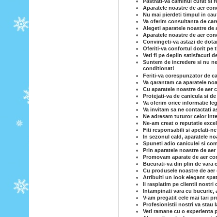
Pastrati-va caminul curat si 
Aparatele noastre de aer condi
Nu mai pierdeti timpul in caut
Va oferim consultanta de care
Alegeti aparatele noastre de 
Aparatele noastre de aer cond
Convingeti-va astazi de dotar
Oferiti-va confortul dorit pe
Veti fi pe deplin satisfacuti 
Suntem de incredere si nu ne-
conditionat!
Feriti-va corespunzator de c
Va garantam ca aparatele noas
Cu aparatele noastre de aer c
Protejati-va de canicula si d
Va oferim orice informatie le
Va invitam sa ne contactati a
Ne adresam tuturor celor inte
Ne-am creat o reputatie excel
Fiti responsabili si apelati-n
In sezonul cald, aparatele no
Spuneti adio caniculei si com
Prin aparatele noastre de ae
Promovam aparate de aer cond
Bucurati-va din plin de vara 
Cu produsele noastre de aer co
Atribuiti un look elegant spa
Ii rasplatim pe clientii nostri
Intampinati vara cu bucurie, 
V-am pregatit cele mai tari p
Profesionistii nostri va stau
Veti ramane cu o experienta p