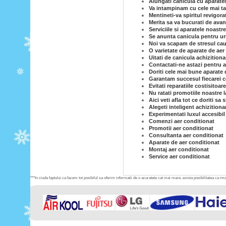
Alungati canicula cu aparatel
Va intampinam cu cele mai tar
Mentineti-va spiritul revigor
Merita sa va bucurati de avan
Serviciile si aparatele noastr
Se anunta canicula pentru ur
Noi va scapam de stresul caut
O varietate de aparate de aer 
Uitati de canicula achizition
Contactati-ne astazi pentru a
Doriti cele mai bune aparate 
Garantam succesul fiecarei co
Evitati reparatiile costisitoar
Nu ratati promotiile noastre l
Aici veti afla tot ce doriti sa
Alegeti inteligent achizitiona
Experimentati luxul accesibil
Comenzi aer conditionat
Promotii aer conditionat
Consultanta aer conditionat
Aparate de aer conditionat
Montaj aer conditionat
Service aer conditionat
***In ciuda faptului ca facem tot posibilul sa oferim informatii de o acuratete cat mai mare, exista posibilitatea ca imag