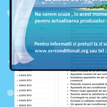
LG
Este mai ieftin sa ne chemati 
Am atins cele mai inalte stand
Profitati astazi de ofertele a
Fujitsu
Daca alegeti aparatele noastr
vara!
Mentineti-va spiritul revigora
Whirlpool
Calitatea superioara ne reprez
Salvati-va economiile, si co
Designul aparatelor noastre d
Daikin
dvs
Depasim toate standardele cal
Sharp
Ne perfectionam constant serv
Afacerea noastra este una de 
Magazinul nostru de aer condi
Pentru livrare rapida si mont
Putere
Durata serviciilor de montaj s
Suntem atenti la detalii si la 
»
7000 BTU
Sistemele noastre de climatiz
»
9000 BTU
Pentru comenzi aer conditiona
Firmele de aer conditionat p
»
10000 BTU
Cu aparatele noastre de aer c
»
12000 BTU
Daca efectuati de la noi come
Aparatele noastre de aer cond
»
13000 BTU
Instalarea aparatelor de aer c
»
14000 BTU
comenzii!
Preturile noastre accesibile l
»
18000 BTU
Aparatele de aer conditionat 
»
21000 BTU
Pentru toate aparatele de aer
Suntem atenti la satisfactia 
»
22000 BTU
Convingeti-va astazi de calit
»
24000 BTU
Inovatia si calitatea superioa
Un aparat de aer conditionat 
»
28000 BTU