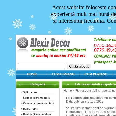
Acest website foloseşte cook
experienţă mult mai bună de 
şi interesului fiecăruia. Co
HOME
CUM COMAND
CUM PLATESC
Categorii
Fiti responsabili si apelat
Home
»
Fiti responsabili si apelati-n
»
Split perete
Fiti responsabili si apelati-ne pen
»
Split de plafon/perete
Data publicare 05.07.2012
»
Caseta pentru tavan fals
Va sfatuim sa tineti cont de sigura
»
Dublu - split
financiara pe timp de vara, si sa ne
»
Duct pentru tabulatura
intretinere. In acest fel, angajatii no