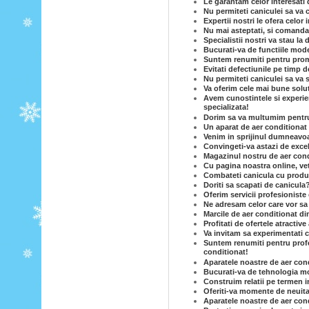
Le garantam celor interesati 
Nu permiteti caniculei sa va c
Expertii nostri le ofera celor
Nu mai asteptati, si comandat
Specialistii nostri va stau la 
Bucurati-va de functiile mode
Suntem renumiti pentru prom
Evitati defectiunile pe timp d
Nu permiteti caniculei sa va 
Va oferim cele mai bune solut
Avem cunostintele si experie
specializata!
Dorim sa va multumim pentru c
Un aparat de aer conditionat e
Venim in sprijinul dumneavoas
Convingeti-va astazi de excel
Magazinul nostru de aer condi
Cu pagina noastra online, vet
Combateti canicula cu produse
Doriti sa scapati de canicula
Oferim servicii profesioniste 
Ne adresam celor care vor sa
Marcile de aer conditionat di
Profitati de ofertele atractiv
Va invitam sa experimentati c
Suntem renumiti pentru profe
conditionat!
Aparatele noastre de aer cond
Bucurati-va de tehnologia mo
Construim relatii pe termen i
Oferiti-va momente de neuita
Aparatele noastre de aer condi