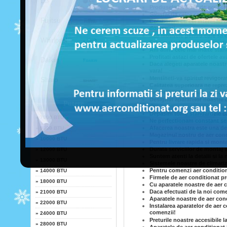
LG
Consultati-ne magazinul pent
Produsele noastre de aer cond
Satisfactia celor care ne ale
Fujitsu
Colaboram cu cei interesati d
domeniu!
Iata motivele pentru care sa
Whirlpool
Este mai ieftin sa ne chemati 
Am atins cele mai inalte stand
Profitati astazi de ofertele a
Daikin
Daca alegeti aparatele noastr
vara!
Mentineti-va spiritul revigora
Sharp
Calitatea superioara ne reprez
Salvati-va economiile, si co
Designul aparatelor noastre d
Putere
dvs
Depasim toate standardele cal
»
7000 BTU
Ne perfectionam constant serv
Afacerea noastra este una de 
»
9000 BTU
Magazinul nostru de aer condi
»
10000 BTU
Pentru livrare rapida si mont
Durata serviciilor de montaj s
»
12000 BTU
Suntem atenti la detalii si la 
»
13000 BTU
Sistemele noastre de climatiz
Pentru comenzi aer conditiona
»
14000 BTU
Firmele de aer conditionat p
»
18000 BTU
Cu aparatele noastre de aer c
Daca efectuati de la noi come
»
21000 BTU
Aparatele noastre de aer cond
»
22000 BTU
Instalarea aparatelor de aer c
comenzii!
»
24000 BTU
Preturile noastre accesibile l
»
28000 BTU