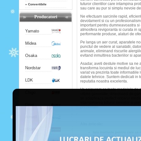
tuturor clientilor care intampina p
»
Convertibile
sau care au pur si simplu nevoie de 
Ne efectuam sarcinile rapid, eficient
Producatori
devotament si cu un profesionalism 
important pentru dumneavoastra si c
atmosfera revigoranta si curata in s
Yamato
performante produse, alaturi de ofe
Pe langa un aer curat, aparatele no
Midea
punctul de vedere al sanatatii, datori
animale, eliminand riscurile alergi
Osaka
evitand inmultirea bacteriilor si apar
Asadar, aveti destule motive sa ne a
Nordstar
transforma locuinta si mediul de lucr
variat va prezinta toate informatiile
datele tehnice. Suntem dedicati in to
LDK
reputatia noastra excelenta.
Va asiguram ca toate modelele de a
Chigo
ultima generatie, dispunand de gara
se adapteaza perfect oricarui mediu
intampinarea tuturor nevoilor si pref
Gree
prezentate.
Airwell
Alte articole:
Hitachi
Iata motivele pentru care sa 
Telecomanda oferita cu fiecar