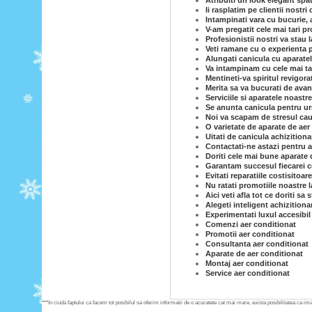
Atribuiti un look elegant spa
Ii rasplatim pe clientii nostri
Intampinati vara cu bucurie, 
V-am pregatit cele mai tari p
Profesionistii nostri va stau
Veti ramane cu o experienta p
Alungati canicula cu aparatel
Va intampinam cu cele mai tar
Mentineti-va spiritul revigor
Merita sa va bucurati de avan
Serviciile si aparatele noastr
Se anunta canicula pentru ur
Noi va scapam de stresul caut
O varietate de aparate de aer 
Uitati de canicula achizition
Contactati-ne astazi pentru a
Doriti cele mai bune aparate 
Garantam succesul fiecarei co
Evitati reparatiile costisitoar
Nu ratati promotiile noastre l
Aici veti afla tot ce doriti sa
Alegeti inteligent achizitiona
Experimentati luxul accesibil
Comenzi aer conditionat
Promotii aer conditionat
Consultanta aer conditionat
Aparate de aer conditionat
Montaj aer conditionat
Service aer conditionat
***In ciuda faptului ca facem tot posibilul sa oferim informatii de o acuratete cat mai mare, exista posibilitatea ca imag