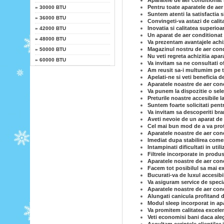
Aparatele de aer conditionat 
Pentru toate aparatele de aer
»
30000 BTU
Suntem atenti la satisfactia 
»
36000 BTU
Convingeti-va astazi de calit
Inovatia si calitatea superioa
»
42000 BTU
Un aparat de aer conditionat 
»
48000 BTU
Va prezentam avantajele achiz
Magazinul nostru de aer condi
»
50000 BTU
Nu veti regreta achizitia apar
»
60000 BTU
Va invitam sa ne consultati o
Am reusit sa-i multumim pe to
Apelati-ne si veti beneficia d
Aparatele noastre de aer cond
Va punem la dispozitie o sele
Preturile noastre accesibile l
Suntem foarte solicitati pent
Va invitam sa descoperiti br
Aveti nevoie de un aparat de 
Cel mai bun mod de a va prot
Aparatele noastre de aer cond
Imediat dupa stabilirea comen
Intampinati dificultati in uti
Filtrele incorporate in produs
Aparatele noastre de aer con
Facem tot posibilul sa mai ex
Bucurati-va de luxul accesibi
Va asiguram service de specia
Aparatele noastre de aer condi
Alungati canicula profitand d
Modul sleep incorporat in ap
Va promitem calitatea excelen
Veti economisi bani daca ale