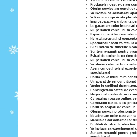
Ascultam cerintele clientilor 
Produsele noastre de aer cond
Oferim service aer conditiona
Va invitam sa comandati apar
Veti avea o experienta placut
Improspatati-va ambianta per
Le garantam celor interesati 
Nu permiteti caniculei sa va c
Expertii nostri le ofera celor
Nu mai asteptati, si comandat
Specialistii nostri va stau la 
Bucurati-va de functiile mode
Suntem renumiti pentru prom
Evitati defectiunile pe timp d
Nu permiteti caniculei sa va 
Va oferim cele mai bune solut
Avem cunostintele si experie
specializata!
Dorim sa va multumim pentru c
Un aparat de aer conditionat e
Venim in sprijinul dumneavoas
Convingeti-va astazi de excel
Magazinul nostru de aer condi
Cu pagina noastra online, vet
Combateti canicula cu produse
Doriti sa scapati de canicula
Oferim servicii profesioniste 
Ne adresam celor care vor sa
Marcile de aer conditionat di
Profitati de ofertele atractiv
Va invitam sa experimentati c
Suntem renumiti pentru profe