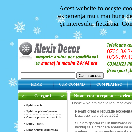
Acest website foloseşte cook
experienţă mult mai bună de 
şi interesului fiecăruia. Co
HOME
CUM COMAND
CUM PLATESC
Categorii
Ne-am creat o reputatie excelenta
Home
»
Ne-am creat o reputatie excel
»
Split perete
Ne-am creat o reputatie excelenta 
»
Split de plafon/perete
Data publicare 06.07.2012
»
Caseta pentru tavan fals
Suntem specializati in furnizarea cel
»
Dublu - split
montaj sau intretinere aparate de 
»
Duct pentru tabulatura
suntem cunoscuti pentru consultanta