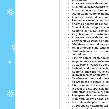
conditionat!
Aparatele noastre de aer cond
Bucurati-va de tehnologia mo
Construim relatii pe termen i
Oferiti-va momente de neuita
Aparatele noastre de aer condi
Pastrati-va caminul curat si 
Aparatele noastre de aer condi
Nu mai pierdeti timpul in caut
Va oferim consultanta de care
Alegeti aparatele noastre de 
Aparatele noastre de aer cond
Convingeti-va astazi de dotar
Oferiti-va confortul dorit pe
Veti fi pe deplin satisfacuti 
Suntem de incredere si nu ne-
conditionat!
Feriti-va corespunzator de c
Va garantam ca aparatele noas
Cu aparatele noastre de aer c
Protejati-va de canicula si d
Va oferim orice informatie le
Va invitam sa ne contactati a
Ne adresam tuturor celor inte
Ne-am creat o reputatie excel
Fiti responsabili si apelati-n
In sezonul cald, aparatele no
Spuneti adio caniculei si com
Prin aparatele noastre de ae
Promovam aparate de aer cond
Bucurati-va din plin de vara 
Cu produsele noastre de aer co