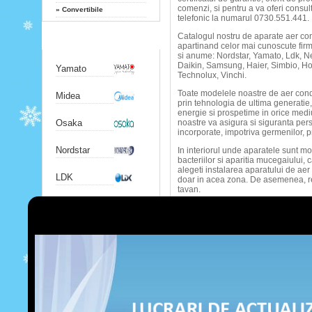
comenzi, si pentru a va oferi consul
»
Convertibile
telefonic la numarul 0730.551.441.
Catalogul nostru de aparate aer co
Producatori
apartinand celor mai cunoscute firme
si anume: Nordstar, Yamato, Ldk, Neo
Daikin, Samsung, Haier, Simbio, Hokk
Yamato
Technolux, Vinchi.
Toate modelele noastre de aer condit
Midea
prin tehnologia de ultima generatie,
energie si prospetime in orice med
Osaka
noastre va asigura si siguranta perso
incorporate, impotriva germenilor, pr
Nordstar
In interiorul unde aparatele sunt mo
bacteriilor si aparitia mucegaiului, c
alegeti instalarea aparatului de aer
LDK
doar in acea zona. De asemenea, r
tavan.
Chigo
Alte articole:
Gree
Iata motivele pentru care sa 
Telecomanda oferita cu fiecar
Airwell
Consultati-ne magazinul pent
Produsele noastre de aer cond
Satisfactia celor care ne ale
Hitachi
Colaboram cu cei interesati d
domeniu!