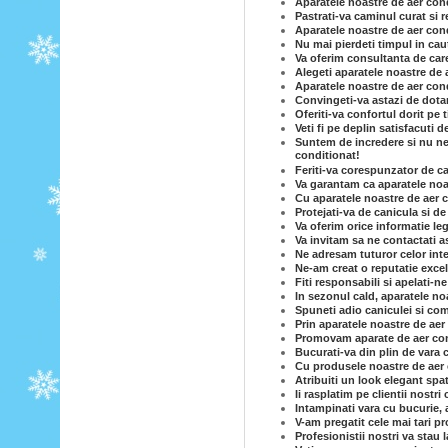
Aparatele noastre de aer condi
Pastrati-va caminul curat si 
Aparatele noastre de aer condi
Nu mai pierdeti timpul in caut
Va oferim consultanta de care
Alegeti aparatele noastre de 
Aparatele noastre de aer cond
Convingeti-va astazi de dotar
Oferiti-va confortul dorit pe
Veti fi pe deplin satisfacuti 
Suntem de incredere si nu ne-
conditionat!
Feriti-va corespunzator de c
Va garantam ca aparatele noas
Cu aparatele noastre de aer c
Protejati-va de canicula si d
Va oferim orice informatie le
Va invitam sa ne contactati a
Ne adresam tuturor celor inte
Ne-am creat o reputatie excel
Fiti responsabili si apelati-n
In sezonul cald, aparatele no
Spuneti adio caniculei si com
Prin aparatele noastre de ae
Promovam aparate de aer cond
Bucurati-va din plin de vara 
Cu produsele noastre de aer co
Atribuiti un look elegant spa
Ii rasplatim pe clientii nostri
Intampinati vara cu bucurie, 
V-am pregatit cele mai tari p
Profesionistii nostri va stau