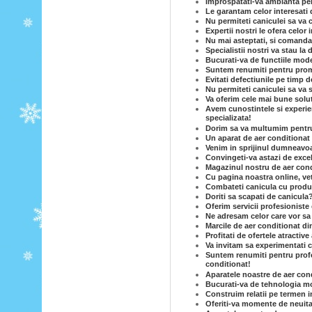
Improspatati-va ambianta per
Le garantam celor interesati 
Nu permiteti caniculei sa va c
Expertii nostri le ofera celor
Nu mai asteptati, si comandat
Specialistii nostri va stau la 
Bucurati-va de functiile mode
Suntem renumiti pentru prom
Evitati defectiunile pe timp d
Nu permiteti caniculei sa va 
Va oferim cele mai bune solut
Avem cunostintele si experie
specializata!
Dorim sa va multumim pentru c
Un aparat de aer conditionat e
Venim in sprijinul dumneavoas
Convingeti-va astazi de excel
Magazinul nostru de aer condi
Cu pagina noastra online, vet
Combateti canicula cu produse
Doriti sa scapati de canicula
Oferim servicii profesioniste 
Ne adresam celor care vor sa
Marcile de aer conditionat di
Profitati de ofertele atractiv
Va invitam sa experimentati c
Suntem renumiti pentru profe
conditionat!
Aparatele noastre de aer cond
Bucurati-va de tehnologia mo
Construim relatii pe termen i
Oferiti-va momente de neuita