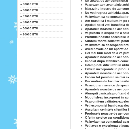
Un aparat de aer conditionat 
»
30000 BTU
Va prezentam avantajele achiz
Magazinul nostru de aer condi
»
36000 BTU
Nu veti regreta achizitia apar
»
42000 BTU
Va invitam sa ne consultati o
Am reusit sa-i multumim pe to
»
48000 BTU
Apelati-ne si veti beneficia d
»
50000 BTU
Aparatele noastre de aer cond
Va punem la dispozitie o sele
»
60000 BTU
Preturile noastre accesibile l
Suntem foarte solicitati pent
Va invitam sa descoperiti br
Aveti nevoie de un aparat de 
Cel mai bun mod de a va prot
Aparatele noastre de aer cond
Imediat dupa stabilirea comen
Intampinati dificultati in uti
Filtrele incorporate in produs
Aparatele noastre de aer con
Facem tot posibilul sa mai ex
Bucurati-va de luxul accesibi
Va asiguram service de specia
Aparatele noastre de aer condi
Alungati canicula profitand d
Modul sleep incorporat in ap
Va promitem calitatea excelen
Veti economisi bani daca ale
Ascultam cerintele clientilor 
Produsele noastre de aer cond
Oferim service aer conditiona
Va invitam sa comandati apar
Veti avea o experienta placut