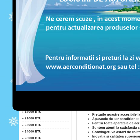
LG
Iata motivele pentru care sa
Este mai ieftin sa ne chemati 
Am atins cele mai inalte stand
Fujitsu
Profitati astazi de ofertele a
Daca alegeti aparatele noastr
vara!
Whirlpool
Mentineti-va spiritul revigora
Calitatea superioara ne reprez
Salvati-va economiile, si co
Daikin
Designul aparatelor noastre d
dvs
Sharp
Depasim toate standardele cal
Ne perfectionam constant serv
Afacerea noastra este una de 
Magazinul nostru de aer condi
Putere
Pentru livrare rapida si mont
Durata serviciilor de montaj s
»
7000 BTU
Suntem atenti la detalii si la 
»
9000 BTU
Sistemele noastre de climatiz
Pentru comenzi aer conditiona
»
10000 BTU
Firmele de aer conditionat p
»
12000 BTU
Cu aparatele noastre de aer c
Daca efectuati de la noi come
»
13000 BTU
Aparatele noastre de aer cond
»
14000 BTU
Instalarea aparatelor de aer c
comenzii!
»
18000 BTU
Preturile noastre accesibile l
»
21000 BTU
Aparatele de aer conditionat 
Pentru toate aparatele de aer
»
22000 BTU
Suntem atenti la satisfactia 
»
24000 BTU
Convingeti-va astazi de calit
Inovatia si calitatea superioa
»
28000 BTU