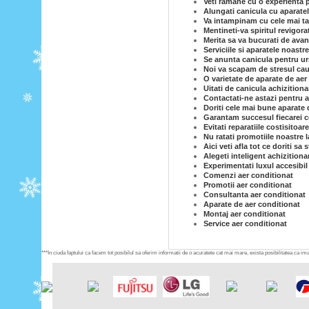
Veti ramane cu o experienta p
Alungati canicula cu aparatel
Va intampinam cu cele mai tar
Mentineti-va spiritul revigor
Merita sa va bucurati de avan
Serviciile si aparatele noastr
Se anunta canicula pentru ur
Noi va scapam de stresul caut
O varietate de aparate de aer 
Uitati de canicula achizition
Contactati-ne astazi pentru a
Doriti cele mai bune aparate 
Garantam succesul fiecarei co
Evitati reparatiile costisitoar
Nu ratati promotiile noastre l
Aici veti afla tot ce doriti sa
Alegeti inteligent achizitiona
Experimentati luxul accesibil
Comenzi aer conditionat
Promotii aer conditionat
Consultanta aer conditionat
Aparate de aer conditionat
Montaj aer conditionat
Service aer conditionat
***In ciuda faptului ca facem tot posibilul sa oferim informatii de o acuratete cat mai mare, exista posibilitatea ca imag