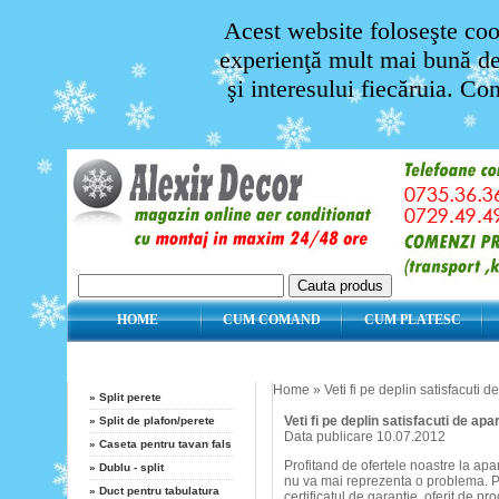
Acest website foloseşte cook
experienţă mult mai bună de 
şi interesului fiecăruia. Co
HOME
CUM COMAND
CUM PLATESC
Categorii
Veti fi pe deplin sat
Home
»
Veti fi pe deplin satisfacuti 
»
Split perete
Veti fi pe deplin satisfacuti de ap
»
Split de plafon/perete
Data publicare 10.07.2012
»
Caseta pentru tavan fals
Profitand de ofertele noastre la apa
»
Dublu - split
nu va mai reprezenta o problema. P
»
Duct pentru tabulatura
certificatul de garantie, oferit de p