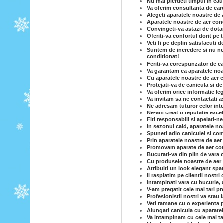
Nu mai pierdeti timpul in caut
Va oferim consultanta de care
Alegeti aparatele noastre de 
Aparatele noastre de aer cond
Convingeti-va astazi de dotar
Oferiti-va confortul dorit pe
Veti fi pe deplin satisfacuti 
Suntem de incredere si nu ne-
conditionat!
Feriti-va corespunzator de c
Va garantam ca aparatele noas
Cu aparatele noastre de aer c
Protejati-va de canicula si d
Va oferim orice informatie le
Va invitam sa ne contactati a
Ne adresam tuturor celor inte
Ne-am creat o reputatie excel
Fiti responsabili si apelati-n
In sezonul cald, aparatele no
Spuneti adio caniculei si com
Prin aparatele noastre de ae
Promovam aparate de aer cond
Bucurati-va din plin de vara 
Cu produsele noastre de aer co
Atribuiti un look elegant spa
Ii rasplatim pe clientii nostri
Intampinati vara cu bucurie, 
V-am pregatit cele mai tari p
Profesionistii nostri va stau
Veti ramane cu o experienta p
Alungati canicula cu aparatel
Va intampinam cu cele mai tar