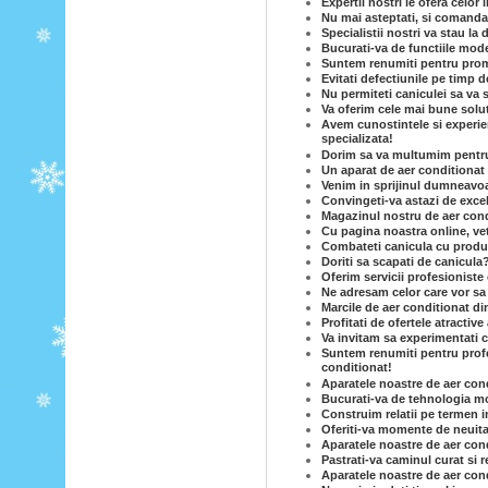
Expertii nostri le ofera celor
Nu mai asteptati, si comandat
Specialistii nostri va stau la 
Bucurati-va de functiile mode
Suntem renumiti pentru prom
Evitati defectiunile pe timp d
Nu permiteti caniculei sa va 
Va oferim cele mai bune solut
Avem cunostintele si experie
specializata!
Dorim sa va multumim pentru c
Un aparat de aer conditionat e
Venim in sprijinul dumneavoas
Convingeti-va astazi de excel
Magazinul nostru de aer condi
Cu pagina noastra online, vet
Combateti canicula cu produse
Doriti sa scapati de canicula
Oferim servicii profesioniste 
Ne adresam celor care vor sa
Marcile de aer conditionat di
Profitati de ofertele atractiv
Va invitam sa experimentati c
Suntem renumiti pentru profe
conditionat!
Aparatele noastre de aer cond
Bucurati-va de tehnologia mo
Construim relatii pe termen i
Oferiti-va momente de neuita
Aparatele noastre de aer condi
Pastrati-va caminul curat si 
Aparatele noastre de aer condi