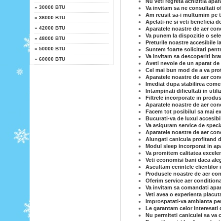
Nu veti regreta achizitia apar
»
30000 BTU
Va invitam sa ne consultati o
Am reusit sa-i multumim pe to
»
36000 BTU
Apelati-ne si veti beneficia d
»
42000 BTU
Aparatele noastre de aer cond
Va punem la dispozitie o sele
»
48000 BTU
Preturile noastre accesibile l
»
50000 BTU
Suntem foarte solicitati pent
Va invitam sa descoperiti br
»
60000 BTU
Aveti nevoie de un aparat de 
Cel mai bun mod de a va prot
Aparatele noastre de aer cond
Imediat dupa stabilirea comen
Intampinati dificultati in uti
Filtrele incorporate in produs
Aparatele noastre de aer con
Facem tot posibilul sa mai ex
Bucurati-va de luxul accesibi
Va asiguram service de specia
Aparatele noastre de aer condi
Alungati canicula profitand d
Modul sleep incorporat in ap
Va promitem calitatea excelen
Veti economisi bani daca ale
Ascultam cerintele clientilor 
Produsele noastre de aer cond
Oferim service aer conditiona
Va invitam sa comandati apar
Veti avea o experienta placut
Improspatati-va ambianta per
Le garantam celor interesati 
Nu permiteti caniculei sa va c