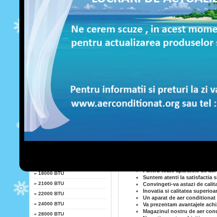
LG
Profitati astazi de ofertele a
Daca alegeti aparatele noastr
vara!
Fujitsu
Mentineti-va spiritul revigora
Calitatea superioara ne reprez
Salvati-va economiile, si co
Whirlpool
Designul aparatelor noastre d
dvs
Depasim toate standardele cal
Daikin
Ne perfectionam constant serv
Afacerea noastra este una de 
Sharp
Magazinul nostru de aer condi
Pentru livrare rapida si mont
Durata serviciilor de montaj s
Suntem atenti la detalii si la 
Putere
Sistemele noastre de climatiz
Pentru comenzi aer conditiona
»
7000 BTU
Firmele de aer conditionat p
»
9000 BTU
Cu aparatele noastre de aer c
Daca efectuati de la noi come
»
10000 BTU
Aparatele noastre de aer cond
»
12000 BTU
Instalarea aparatelor de aer c
comenzii!
»
13000 BTU
Preturile noastre accesibile l
»
14000 BTU
Aparatele de aer conditionat 
Pentru toate aparatele de aer
»
18000 BTU
Suntem atenti la satisfactia 
»
21000 BTU
Convingeti-va astazi de calit
Inovatia si calitatea superioa
»
22000 BTU
Un aparat de aer conditionat 
»
24000 BTU
Va prezentam avantajele achiz
Magazinul nostru de aer condi
»
28000 BTU