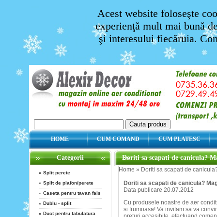
Acest website foloseşte cook
experienţă mult mai bună de 
şi interesului fiecăruia. Co
HOME
CUM COMAND
CUM PLATESC
Categorii
Doriti sa scapati de canicula? M
Home
»
Doriti sa scapati de canicula
»
Split perete
Doriti sa scapati de canicula? Mag
»
Split de plafon/perete
Data publicare 20.07.2012
»
Caseta pentru tavan fals
Cu produsele noastre de aer conditi
»
Dublu - split
si frumoasa! Va invitam sa va convin
»
Duct pentru tabulatura
preturi accesibile, efectuand comen