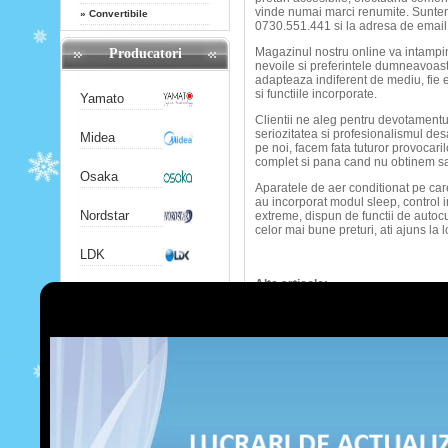
vinde numai marci renumite. Suntem
»
Convertibile
0730.551.441 si la adresa de emai
Magazinul nostru online va intampina
Producatori
nevoile si preferintele dumneavoastr
adapteaza indiferent de mediu, fie e
si functiile incorporate.
Yamato
Clientii ne aleg pentru devotamentul 
seriozitatea si profesionalismul de
Midea
pe noi, facem fata tuturor provocari
complet si pana cand nu obtinem sa
Osaka
Aparatele de aer conditionat pe car
au incorporat modul sleep, control in
Nordstar
extreme, dispun de functii de autocu
celor mai bune preturi, ati ajuns la lo
LDK
Alte articole:
Chigo
Iata motivele pentru care sa 
Telecomanda oferita cu fiecar
Gree
Consultati-ne magazinul pent
Produsele noastre de aer cond
Satisfactia celor care ne ale
Airwell
Colaboram cu cei interesati d
domeniu!
Iata motivele pentru care sa
Hitachi
Este mai ieftin sa ne chemati 
Am atins cele mai inalte stand