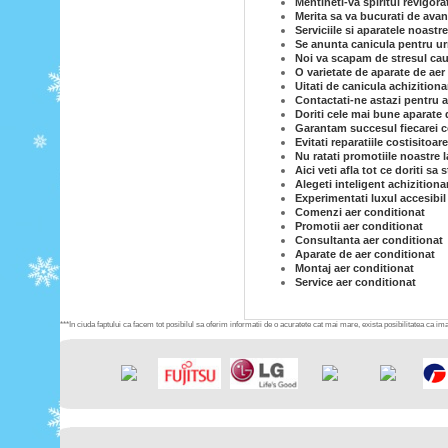
Mentineti-va spiritul revigor
Merita sa va bucurati de avan
Serviciile si aparatele noastr
Se anunta canicula pentru ur
Noi va scapam de stresul caut
O varietate de aparate de aer 
Uitati de canicula achizition
Contactati-ne astazi pentru a
Doriti cele mai bune aparate 
Garantam succesul fiecarei co
Evitati reparatiile costisitoar
Nu ratati promotiile noastre l
Aici veti afla tot ce doriti sa
Alegeti inteligent achizitiona
Experimentati luxul accesibil
Comenzi aer conditionat
Promotii aer conditionat
Consultanta aer conditionat
Aparate de aer conditionat
Montaj aer conditionat
Service aer conditionat
***In ciuda faptului ca facem tot posibilul sa oferim informatii de o acuratete cat mai mare, exista posibilitatea ca imag