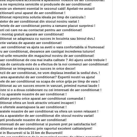
atea superioara accesibila a aparatelor noastre de aer conditionat!
ra ne reprezinta serviciile si produsele de aer conditionat!
este un element esential in sezonul cald! Apelati-ne astazi!
itionarii unui aparat de aer conditionat !
tionat reprezinta solutia ideala pe timp de canicula !
atelor de aer conditionat din stocul nostru variat !
fertele de aer conditionat pentru a ramane placut surprinsi !
ti cei care ne-au contactat pentru aer conditionat!
e montaj gratuit aparate aer conditionat!
itionat se adapteaza cu succes in locuinta sau biroul dvs.!
ctie variata de aparate aer conditionat!
a aer conditionat va ajuta sa aveti o vara confortabila si frumoasa!
ru aer conditionat, deoarece am castigat increderea tuturor!
and-urile renumite din magazinul nostru de aer conditionat!
aer conditionat de cea mai inalta calitate ? Ati ajuns unde trebuie !
eja de canicula este de a efectua de la noi comenzi aer conditionat!
itionat se integreaza cu succes in orice decor!
zii de aer conditionat, ne vom deplasa imediat la sediul dvs. !
lizarea aparatului de aer conditionat? Expertii nostri va ajuta!
ele de aer conditionat va scapa de orice grija pe timp de vara !
ditionat au un succes enorm in vanzari, primind numai laude !
iste si o a doua colaborare cu cei interesati de aer conditionat !
l cu aparatele noastre de aer conditionat !
litate pentru orice aparat aer conditionat comandat !
tionat ofera un look atractiv oricarei incaperi !
e ofertele avantajoase la aer conditionat !
aratele noastre de aer conditionat va ofera un somn relaxant !
ta a aparatelor de aer conditionat din stocul nostru variat!
geti produsele noastre de aer conditionat!
interesati de aer conditionat si punem pret pe satisfactia lor!
itionat se deosebesc prin raportul excelent calitate/pret!
t in Bucuresti si la 15 km de Bucuresti!