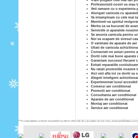
V-am pregatit cele mai tari p
Profesionistii nostri va stau
Veti ramane cu o experienta p
Alungati canicula cu aparatel
Va intampinam cu cele mai tar
Mentineti-va spiritul revigor
Merita sa va bucurati de avan
Serviciile si aparatele noastr
Se anunta canicula pentru ur
Noi va scapam de stresul caut
O varietate de aparate de aer 
Uitati de canicula achizition
Contactati-ne astazi pentru a
Doriti cele mai bune aparate 
Garantam succesul fiecarei co
Evitati reparatiile costisitoar
Nu ratati promotiile noastre l
Aici veti afla tot ce doriti sa
Alegeti inteligent achizitiona
Experimentati luxul accesibil
Comenzi aer conditionat
Promotii aer conditionat
Consultanta aer conditionat
Aparate de aer conditionat
Montaj aer conditionat
Service aer conditionat
***In ciuda faptului ca facem tot posibilul sa oferim informatii de o acuratete cat mai mare, exista posibilitatea ca imag