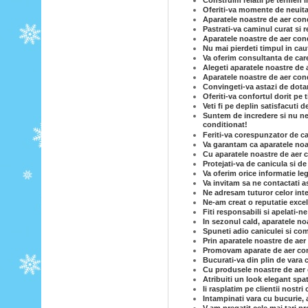
Construim relatii pe termen i
Oferiti-va momente de neuita
Aparatele noastre de aer condi
Pastrati-va caminul curat si 
Aparatele noastre de aer condi
Nu mai pierdeti timpul in caut
Va oferim consultanta de care
Alegeti aparatele noastre de 
Aparatele noastre de aer cond
Convingeti-va astazi de dotar
Oferiti-va confortul dorit pe
Veti fi pe deplin satisfacuti 
Suntem de incredere si nu ne-
conditionat!
Feriti-va corespunzator de c
Va garantam ca aparatele noas
Cu aparatele noastre de aer c
Protejati-va de canicula si d
Va oferim orice informatie le
Va invitam sa ne contactati a
Ne adresam tuturor celor inte
Ne-am creat o reputatie excel
Fiti responsabili si apelati-n
In sezonul cald, aparatele no
Spuneti adio caniculei si com
Prin aparatele noastre de ae
Promovam aparate de aer cond
Bucurati-va din plin de vara 
Cu produsele noastre de aer co
Atribuiti un look elegant spa
Ii rasplatim pe clientii nostri
Intampinati vara cu bucurie, 