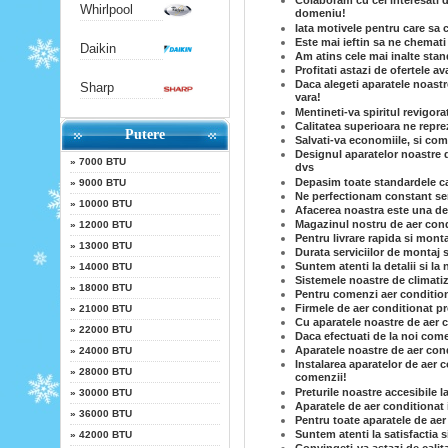
Colaboram cu cei interesati d
Whirlpool
domeniu!
Iata motivele pentru care sa
Este mai ieftin sa ne chemati 
Daikin
Am atins cele mai inalte stand
Profitati astazi de ofertele a
Daca alegeti aparatele noastr
Sharp
vara!
Mentineti-va spiritul revigora
Calitatea superioara ne reprez
Putere
Salvati-va economiile, si co
Designul aparatelor noastre d
»
7000 BTU
dvs
Depasim toate standardele cal
»
9000 BTU
Ne perfectionam constant serv
»
10000 BTU
Afacerea noastra este una de 
Magazinul nostru de aer condi
»
12000 BTU
Pentru livrare rapida si mont
»
13000 BTU
Durata serviciilor de montaj s
Suntem atenti la detalii si la 
»
14000 BTU
Sistemele noastre de climatiz
»
18000 BTU
Pentru comenzi aer conditiona
Firmele de aer conditionat p
»
21000 BTU
Cu aparatele noastre de aer c
»
22000 BTU
Daca efectuati de la noi come
Aparatele noastre de aer cond
»
24000 BTU
Instalarea aparatelor de aer c
»
28000 BTU
comenzii!
Preturile noastre accesibile l
»
30000 BTU
Aparatele de aer conditionat 
»
36000 BTU
Pentru toate aparatele de aer
Suntem atenti la satisfactia 
»
42000 BTU