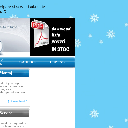
igare şi servicii adaptate
or.
X
CA
CARIERE
CONTACT
G
Montaj
ortant pas dupa
rea unui aparat de
nat, este
 de operatiunea de
[ citeste detalii ]
Service
e model de aparat pe
chizitiona de la noi,