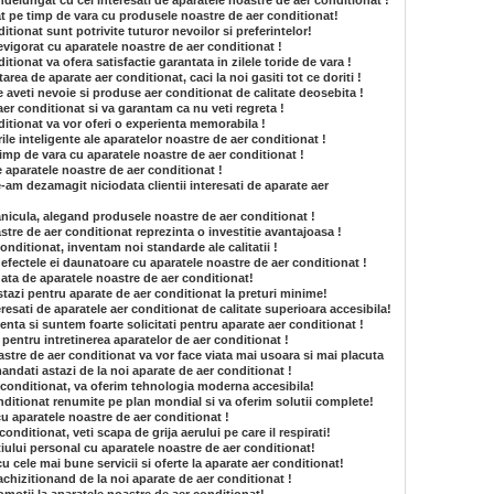
ndelungat cu cei interesati de aparatele noastre de aer conditionat !
t pe timp de vara cu produsele noastre de aer conditionat!
tionat sunt potrivite tuturor nevoilor si preferintelor!
revigorat cu aparatele noastre de aer conditionat !
tionat va ofera satisfactie garantata in zilele toride de vara !
area de aparate aer conditionat, caci la noi gasiti tot ce doriti !
 aveti nevoie si produse aer conditionat de calitate deosebita !
aer conditionat si va garantam ca nu veti regreta !
itionat va vor oferi o experienta memorabila !
ile inteligente ale aparatelor noastre de aer conditionat !
 timp de vara cu aparatele noastre de aer conditionat !
de aparatele noastre de aer conditionat !
am dezamagit niciodata clientii interesati de aparate aer
anicula, alegand produsele noastre de aer conditionat !
tre de aer conditionat reprezinta o investitie avantajoasa !
onditionat, inventam noi standarde ale calitatii !
e efectele ei daunatoare cu aparatele noastre de aer conditionat !
gata de aparatele noastre de aer conditionat!
stazi pentru aparate de aer conditionat la preturi minime!
resati de aparatele aer conditionat de calitate superioara accesibila!
enta si suntem foarte solicitati pentru aparate aer conditionat !
e pentru intretinerea aparatelor de aer conditionat !
astre de aer conditionat va vor face viata mai usoara si mai placuta
andati astazi de la noi aparate de aer conditionat !
r conditionat, va oferim tehnologia moderna accesibila!
itionat renumite pe plan mondial si va oferim solutii complete!
cu aparatele noastre de aer conditionat !
nditionat, veti scapa de grija aerului pe care il respirati!
tiului personal cu aparatele noastre de aer conditionat!
 cu cele mai bune servicii si oferte la aparate aer conditionat!
achizitionand de la noi aparate de aer conditionat !