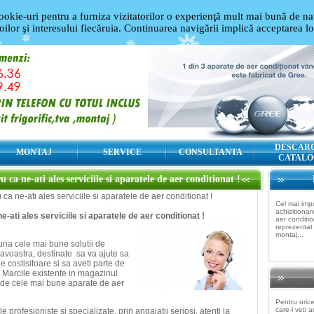
ookie-uri pentru a furniza vizitatorilor o experienţă mult mai bună de nav
oilor şi interesului fiecăruia. Continuarea navigării implică acceptarea l
DESCAR
MONTAJ
SERVICE
CONSULTANTA
CATALO
a ne-ati ales serviciile si aparatele de aer conditionat !
a ne-ati ales serviciile si aparatele de aer conditionat !
Cel mai imp
achizitiona
ati ales serviciile si aparatele de aer conditionat !
aer conditio
reprezentat
montaj...
na cele mai bune solutii de
eavoastra, destinate sa va ajute sa
le costisitoare si sa aveti parte de
p. Marcile existente in magazinul
ti de cele mai bune aparate de aer
Pentru oric
care-l veti a
e profesioniste si specializate, prin angajatii seriosi, atenti la