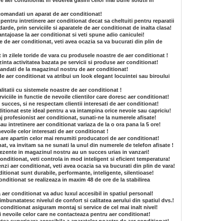
e aer conditionat in vederea gasirii celor mai bune solutii in
 comandati un aparat de aer conditionat!
pentru intretinere aer conditionat decat sa cheltuiti pentru reparatii
arde, prin serviciile si aparatele de aer conditionat de inalta clasa!
vantajoase la aer conditionat si veti spune adio caniculei!
e de aer conditionat, veti avea ocazia sa va bucurati din plin de
t in zilele toride de vara cu produsele noastre de aer conditionat !
inta activitatea bazata pe servicii si produse aer conditionat!
mandati de la magazinul nostru de aer conditionat!
e aer conditionat va atribui un look elegant locuintei sau biroului
itatii cu sistemele noastre de aer conditionat !
iciile in functie de nevoile clientilor care doresc aer conditionat!
succes, si ne respectam clientii interesati de aer conditionat!
tionat este ideal pentru a va intampina orice nevoie sau capriciu!
aj profesionist aer conditionat, sunati-ne la numerele afisate!
au intretinere aer conditionat variaza de la o ora pana la 5 ore!
nevoile celor interesati de aer conditionat !
are apartin celor mai renumiti producatori de aer conditionat!
t, va invitam sa ne sunati la unul din numerele de telefon afisate !
rezente in magazinul nostru au un succes urias in vanzari!
onditionat, veti controla in mod inteligent si eficient temperatura!
nzi aer conditionat, veti avea ocazia sa va bucurati din plin de vara!
itionat sunt durabile, performante, inteligente, silentioase!
onditionat se realizeaza in maxim 48 de ore de la stabilirea
a aer conditionat va aduc luxul accesibil in spatiul personal!
imbunatatesc nivelul de confort si calitatea aerului din spatiul dvs.!
 conditionat asiguram montaj si service de cel mai inalt nivel!
si nevoile celor care ne contacteaza pentru aer conditionat!