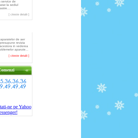
 service de
atat la sediul
astre....
[ citeste detalii ]
tretinere
 aparatelor de aer
 presupune revizia
 acestora in vederea
roblemelor aparute...
[ citeste detalii ]
Comenzi