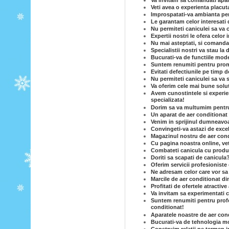
Va invitam sa comandati apar
Veti avea o experienta placut
Improspatati-va ambianta per
Le garantam celor interesati 
Nu permiteti caniculei sa va c
Expertii nostri le ofera celor
Nu mai asteptati, si comandat
Specialistii nostri va stau la 
Bucurati-va de functiile mode
Suntem renumiti pentru prom
Evitati defectiunile pe timp d
Nu permiteti caniculei sa va 
Va oferim cele mai bune solut
Avem cunostintele si experie
specializata!
Dorim sa va multumim pentru c
Un aparat de aer conditionat e
Venim in sprijinul dumneavoas
Convingeti-va astazi de excel
Magazinul nostru de aer condi
Cu pagina noastra online, vet
Combateti canicula cu produse
Doriti sa scapati de canicula
Oferim servicii profesioniste 
Ne adresam celor care vor sa
Marcile de aer conditionat di
Profitati de ofertele atractiv
Va invitam sa experimentati c
Suntem renumiti pentru profe
conditionat!
Aparatele noastre de aer cond
Bucurati-va de tehnologia mo