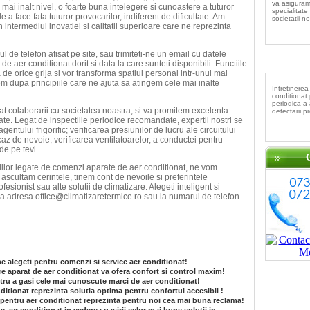
va asiguram
l mai inalt nivel, o foarte buna intelegere si cunoastere a tuturor
specialitate 
 a face fata tuturor provocarilor, indiferent de dificultate. Am
societatii no
 intermediul inovatiei si calitatii superioare care ne reprezinta
 de telefon afisat pe site, sau trimiteti-ne un email cu datele
In
aer conditionat dorit si data la care sunteti disponibili. Functiile
 de orice grija si vor transforma spatiul personal intr-unul mai
em dupa principiile care ne ajuta sa atingem cele mai inalte
Intretinerea
conditionat
periodica a
t colaborarii cu societatea noastra, si va promitem excelenta
detectarii p
zate. Legat de inspectiile periodice recomandate, expertii nostri se
entului frigorific; verificarea presiunilor de lucru ale circuitului
 caz de nevoie; verificarea ventilatoarelor, a conductei pentru
de pe tevi.
liilor legate de comenzi aparate de aer conditionat, ne vom
 ascultam cerintele, tinem cont de nevoile si preferintele
sionist sau alte solutii de climatizare. Alegeti inteligent si
 la adresa office@climatizaretermice.ro sau la numarul de telefon
ne alegeti pentru comenzi si service aer conditionat!
e aparat de aer conditionat va ofera confort si control maxim!
ru a gasi cele mai cunoscute marci de aer conditionat!
itionat reprezinta solutia optima pentru confortul accesibil !
g pentru aer conditionat reprezinta pentru noi cea mai buna reclama!