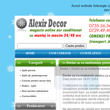
Acest website foloseşte c
nev
HOME
CUM COMAND
CUM PLATESC
Categorii
Dorim sa va multumim pentru c
Home
»
Dorim sa va multumim pentru c
»
Split perete
Dorim sa va multumim pentru ca ne-
»
Split de plafon/perete
Data publicare 24.07.2012
»
Caseta pentru tavan fals
Colaborand cu noi, vom gasi impreu
»
Dublu - split
climatizare potrivite nevoilor dumn
»
Duct pentru tabulatura
economisiti bani, sa evitati reparatii
confortul mult dorit in orice anotim
»
Convertibile
nostru isi asteapta clientii interesa
conditionat si de luxul accesibil.
Producatori
Ne deosebim de ceilalti prin serviciil