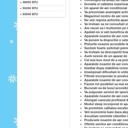
Convingeti-va astazi de calit
»
48000 BTU
Inovatia si calitatea superioa
Un aparat de aer conditionat 
»
50000 BTU
Va prezentam avantajele achiz
»
60000 BTU
Magazinul nostru de aer condi
Nu veti regreta achizitia apar
Va invitam sa ne consultati o
Am reusit sa-i multumim pe to
Apelati-ne si veti beneficia d
Aparatele noastre de aer cond
Va punem la dispozitie o sele
Preturile noastre accesibile l
Suntem foarte solicitati pent
Va invitam sa descoperiti br
Aveti nevoie de un aparat de 
Cel mai bun mod de a va prot
Aparatele noastre de aer cond
Imediat dupa stabilirea comen
Intampinati dificultati in uti
Filtrele incorporate in produs
Aparatele noastre de aer con
Facem tot posibilul sa mai ex
Bucurati-va de luxul accesibi
Va asiguram service de specia
Aparatele noastre de aer condi
Alungati canicula profitand d
Modul sleep incorporat in ap
Va promitem calitatea excelen
Veti economisi bani daca ale
Ascultam cerintele clientilor 
Produsele noastre de aer cond
Oferim service aer conditiona