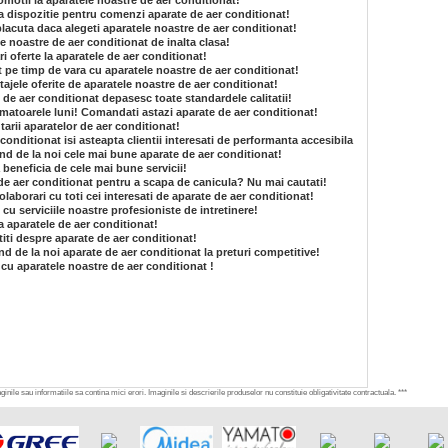
romotii la aparatele noastre de aer conditionat!
 la dispozitie pentru comenzi aparate de aer conditionat!
lacuta daca alegeti aparatele noastre de aer conditionat!
e noastre de aer conditionat de inalta clasa!
i oferte la aparatele de aer conditionat!
at pe timp de vara cu aparatele noastre de aer conditionat!
tajele oferite de aparatele noastre de aer conditionat!
e de aer conditionat depasesc toate standardele calitatii!
matoarele luni! Comandati astazi aparate de aer conditionat!
arii aparatelor de aer conditionat!
conditionat isi asteapta clientii interesati de performanta accesibila
and de la noi cele mai bune aparate de aer conditionat!
 beneficia de cele mai bune servicii!
de aer conditionat pentru a scapa de canicula? Nu mai cautati!
laborari cu toti cei interesati de aparate de aer conditionat!
e cu serviciile noastre profesioniste de intretinere!
a aparatele de aer conditionat!
 stiti despre aparate de aer conditionat!
nd de la noi aparate de aer conditionat la preturi competitive!
 cu aparatele noastre de aer conditionat !
inile sau informatiile sa contina mici erori. Imaginile si descrierile produselor nu constituie obligativitate contractuala. ***