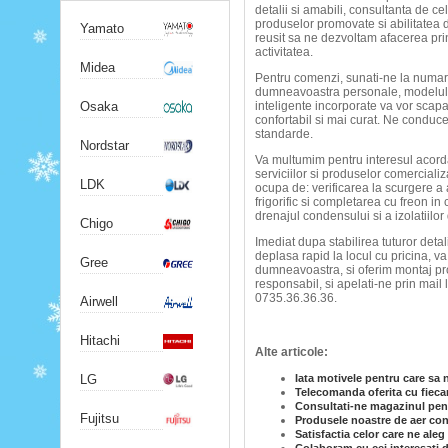
detalii si amabili, consultanta de ce
produselor promovate si abilitatea de
Yamato
reusit sa ne dezvoltam afacerea prin
activitatea.
Midea
Pentru comenzi, sunati-ne la numarul
dumneavoastra personale, modelul de 
Osaka
inteligente incorporate va vor scapa
confortabil si mai curat. Ne conduc
standarde.
Nordstar
Va multumim pentru interesul acorda
serviciilor si produselor comerciali
LDK
ocupa de: verificarea la scurgere a ag
frigorific si completarea cu freon in
drenajul condensului si a izolatiilor 
Chigo
Imediat dupa stabilirea tuturor deta
deplasa rapid la locul cu pricina, va
Gree
dumneavoastra, si oferim montaj profe
responsabil, si apelati-ne prin mail
0735.36.36.36.
Airwell
Hitachi
Alte articole:
LG
Iata motivele pentru care sa 
Telecomanda oferita cu fiecar
Consultati-ne magazinul pent
Fujitsu
Produsele noastre de aer cond
Satisfactia celor care ne ale