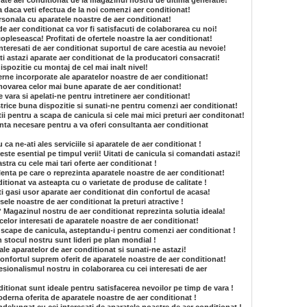
ate aer conditionat de la magazinul nostru de ultima generatie!
a daca veti efectua de la noi comenzi aer conditionat!
sonala cu aparatele noastre de aer conditionat!
de aer conditionat ca vor fi satisfacuti de colaborarea cu noi!
opleseasca! Profitati de ofertele noastre la aer conditionat!
 interesati de aer conditionat suportul de care acestia au nevoie!
i astazi aparate aer conditionat de la producatori consacrati!
dispozitie cu montaj de cel mai inalt nivel!
rne incorporate ale aparatelor noastre de aer conditionat!
ovarea celor mai bune aparate de aer conditionat!
e vara si apelati-ne pentru intretinere aer conditionat!
strice buna dispozitie si sunati-ne pentru comenzi aer conditionat!
ii pentru a scapa de canicula si cele mai mici preturi aer conditonat!
nta necesare pentru a va oferi consultanta aer conditionat
a ne-ati ales serviciile si aparatele de aer conditionat !
ste esential pe timpul verii! Uitati de canicula si comandati astazi!
tra cu cele mai tari oferte aer conditionat !
enta pe care o reprezinta aparatele noastre de aer conditionat!
tionat va asteapta cu o varietate de produse de calitate !
i gasi usor aparate aer conditionat din confortul de acasa!
le noastre de aer conditionat la preturi atractive !
? Magazinul nostru de aer conditionat reprezinta solutia ideala!
celor interesati de aparatele noastre de aer conditionat!
 scape de canicula, asteptandu-i pentru comenzi aer conditionat !
n stocul nostru sunt lideri pe plan mondial !
e ale aparatelor de aer conditionat si sunati-ne astazi!
onfortul suprem oferit de aparatele noastre de aer conditionat!
sionalismul nostru in colaborarea cu cei interesati de aer
itionat sunt ideale pentru satisfacerea nevoilor pe timp de vara !
derna oferita de aparatele noastre de aer conditionat !