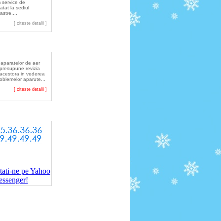
 service de
atat la sediul
astre....
[ citeste detalii ]
tretinere
 aparatelor de aer
 presupune revizia
 acestora in vederea
roblemelor aparute...
[ citeste detalii ]
Comenzi