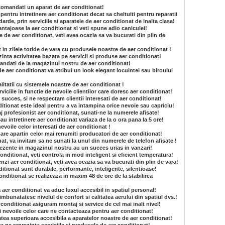
 comandati un aparat de aer conditionat!
pentru intretinere aer conditionat decat sa cheltuiti pentru reparatii
arde, prin serviciile si aparatele de aer conditionat de inalta clasa!
vantajoase la aer conditionat si veti spune adio caniculei!
e de aer conditionat, veti avea ocazia sa va bucurati din plin de
t in zilele toride de vara cu produsele noastre de aer conditionat !
inta activitatea bazata pe servicii si produse aer conditionat!
mandati de la magazinul nostru de aer conditionat!
e aer conditionat va atribui un look elegant locuintei sau biroului
itatii cu sistemele noastre de aer conditionat !
iciile in functie de nevoile clientilor care doresc aer conditionat!
succes, si ne respectam clientii interesati de aer conditionat!
tionat este ideal pentru a va intampina orice nevoie sau capriciu!
aj profesionist aer conditionat, sunati-ne la numerele afisate!
au intretinere aer conditionat variaza de la o ora pana la 5 ore!
nevoile celor interesati de aer conditionat !
are apartin celor mai renumiti producatori de aer conditionat!
t, va invitam sa ne sunati la unul din numerele de telefon afisate !
rezente in magazinul nostru au un succes urias in vanzari!
onditionat, veti controla in mod inteligent si eficient temperatura!
nzi aer conditionat, veti avea ocazia sa va bucurati din plin de vara!
itionat sunt durabile, performante, inteligente, silentioase!
onditionat se realizeaza in maxim 48 de ore de la stabilirea
a aer conditionat va aduc luxul accesibil in spatiul personal!
imbunatatesc nivelul de confort si calitatea aerului din spatiul dvs.!
 conditionat asiguram montaj si service de cel mai inalt nivel!
si nevoile celor care ne contacteaza pentru aer conditionat!
atea superioara accesibila a aparatelor noastre de aer conditionat!