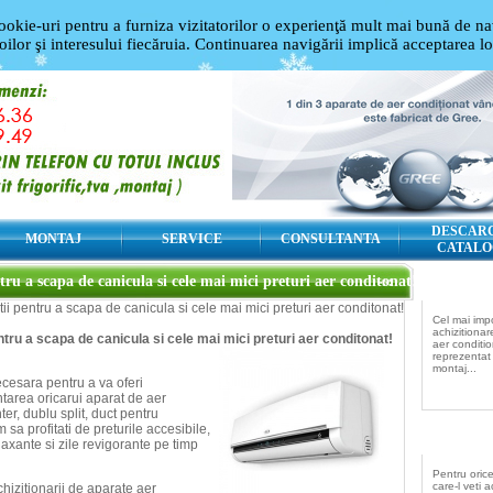
ookie-uri pentru a furniza vizitatorilor o experienţă mult mai bună de nav
oilor şi interesului fiecăruia. Continuarea navigării implică acceptarea l
DESCAR
MONTAJ
SERVICE
CONSULTANTA
CATALO
tru a scapa de canicula si cele mai mici preturi aer conditonat!
ii pentru a scapa de canicula si cele mai mici preturi aer conditonat!
Cel mai imp
achizitiona
ntru a scapa de canicula si cele mai mici preturi aer conditonat!
aer conditio
reprezentat
montaj...
cesara pentru a va oferi
tarea oricarui aparat de aer
nter, dublu split, duct pentru
 sa profitati de preturile accesibile,
xante si zile revigorante pe timp
Pentru oric
care-l veti a
hizitionarii de aparate aer