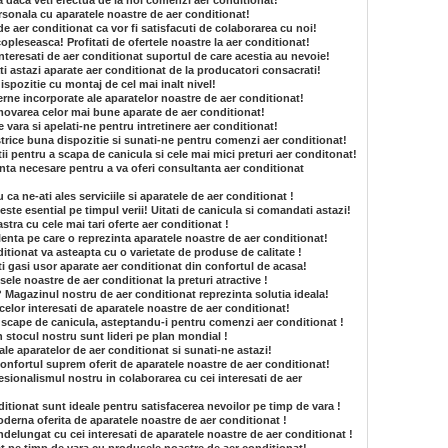
a daca veti efectua de la noi comenzi aer conditionat!
sonala cu aparatele noastre de aer conditionat!
de aer conditionat ca vor fi satisfacuti de colaborarea cu noi!
opleseasca! Profitati de ofertele noastre la aer conditionat!
 interesati de aer conditionat suportul de care acestia au nevoie!
i astazi aparate aer conditionat de la producatori consacrati!
dispozitie cu montaj de cel mai inalt nivel!
rne incorporate ale aparatelor noastre de aer conditionat!
ovarea celor mai bune aparate de aer conditionat!
e vara si apelati-ne pentru intretinere aer conditionat!
strice buna dispozitie si sunati-ne pentru comenzi aer conditionat!
ii pentru a scapa de canicula si cele mai mici preturi aer conditonat!
nta necesare pentru a va oferi consultanta aer conditionat
a ne-ati ales serviciile si aparatele de aer conditionat !
ste esential pe timpul verii! Uitati de canicula si comandati astazi!
tra cu cele mai tari oferte aer conditionat !
enta pe care o reprezinta aparatele noastre de aer conditionat!
tionat va asteapta cu o varietate de produse de calitate !
i gasi usor aparate aer conditionat din confortul de acasa!
le noastre de aer conditionat la preturi atractive !
? Magazinul nostru de aer conditionat reprezinta solutia ideala!
celor interesati de aparatele noastre de aer conditionat!
 scape de canicula, asteptandu-i pentru comenzi aer conditionat !
n stocul nostru sunt lideri pe plan mondial !
e ale aparatelor de aer conditionat si sunati-ne astazi!
onfortul suprem oferit de aparatele noastre de aer conditionat!
sionalismul nostru in colaborarea cu cei interesati de aer
itionat sunt ideale pentru satisfacerea nevoilor pe timp de vara !
derna oferita de aparatele noastre de aer conditionat !
ndelungat cu cei interesati de aparatele noastre de aer conditionat !