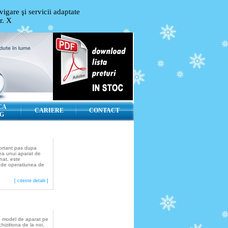
igare şi servicii adaptate
or.
X
CA
CARIERE
CONTACT
G
Montaj
ortant pas dupa
rea unui aparat de
nat, este
 de operatiunea de
[ citeste detalii ]
Service
e model de aparat pe
chizitiona de la noi,