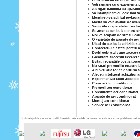
Profesionistii nostri va stau
Veti ramane cu o experienta p
Alungati canicula cu aparatel
Va intampinam cu cele mai tar
Mentineti-va spiritul revigor
Merita sa va bucurati de avan
Serviciile si aparatele noastr
Se anunta canicula pentru ur
Noi va scapam de stresul caut
O varietate de aparate de aer 
Uitati de canicula achizition
Contactati-ne astazi pentru a
Doriti cele mai bune aparate 
Garantam succesul fiecarei co
Evitati reparatiile costisitoar
Nu ratati promotiile noastre l
Aici veti afla tot ce doriti sa
Alegeti inteligent achizitiona
Experimentati luxul accesibil
Comenzi aer conditionat
Promotii aer conditionat
Consultanta aer conditionat
Aparate de aer conditionat
Montaj aer conditionat
Service aer conditionat
***In ciuda faptului ca facem tot posibilul sa oferim informatii de o acuratete cat mai mare, exista posibilitatea ca imag