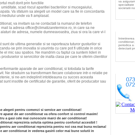
va asiguram
tul mult dorit prin functiile
specialitate 
umiditate, scad riscul aparitiei bacteriilor si mucegaiului,
societatii no
aspata. Va sfatuim sa alegeti un model care sa fie in concordanta
t mediului unde va fi amplasat.
tionat, va invitam sa ne contactati la numarul de telefon
In
 mail la adresa office@climatizaretermice.ro, in care sa ne
, alaturi de adresa, numele dumneavoastra, ziua si ora la care vi-l
Intretinerea
conditionat
 sunt de ultima generatie si se raporteaza tuturor gusturilor si
periodica a
du-se prin inovatia si usurinta cu care pot fi utilizate in orice
detectarii p
ie el mic sau spatios. Ne mandrim cu faptul ca suntem lideri in
 produselor si serviciilor de inalta clasa pe care le oferim clientilor
erformante aparate de aer conditionat, si totodata la tarife
vit. Ne straduim sa transformam fiecare colaborare intr-o relatie pe
ietenie, si ne-am indeplinit intotdeauna cu succes aceasta
 sunt insotite de certificatul de garantie, oferit de producator sau
ne alegeti pentru comenzi si service aer conditionat!
e aparat de aer conditionat va ofera confort si control maxim!
ru a gasi cele mai cunoscute marci de aer conditionat!
itionat reprezinta solutia optima pentru confortul accesibil !
g pentru aer conditionat reprezinta pentru noi cea mai buna reclama!
e aer conditionat in vederea gasirii celor mai bune solutii in