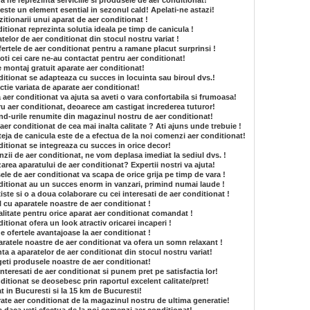
ra ne reprezinta serviciile si produsele de aer conditionat!
este un element esential in sezonul cald! Apelati-ne astazi!
itionarii unui aparat de aer conditionat !
tionat reprezinta solutia ideala pe timp de canicula !
atelor de aer conditionat din stocul nostru variat !
fertele de aer conditionat pentru a ramane placut surprinsi !
ti cei care ne-au contactat pentru aer conditionat!
e montaj gratuit aparate aer conditionat!
itionat se adapteaza cu succes in locuinta sau biroul dvs.!
ctie variata de aparate aer conditionat!
a aer conditionat va ajuta sa aveti o vara confortabila si frumoasa!
ru aer conditionat, deoarece am castigat increderea tuturor!
and-urile renumite din magazinul nostru de aer conditionat!
aer conditionat de cea mai inalta calitate ? Ati ajuns unde trebuie !
eja de canicula este de a efectua de la noi comenzi aer conditionat!
itionat se integreaza cu succes in orice decor!
zii de aer conditionat, ne vom deplasa imediat la sediul dvs. !
lizarea aparatului de aer conditionat? Expertii nostri va ajuta!
ele de aer conditionat va scapa de orice grija pe timp de vara !
ditionat au un succes enorm in vanzari, primind numai laude !
iste si o a doua colaborare cu cei interesati de aer conditionat !
l cu aparatele noastre de aer conditionat !
litate pentru orice aparat aer conditionat comandat !
tionat ofera un look atractiv oricarei incaperi !
e ofertele avantajoase la aer conditionat !
aratele noastre de aer conditionat va ofera un somn relaxant !
ta a aparatelor de aer conditionat din stocul nostru variat!
geti produsele noastre de aer conditionat!
interesati de aer conditionat si punem pret pe satisfactia lor!
itionat se deosebesc prin raportul excelent calitate/pret!
t in Bucuresti si la 15 km de Bucuresti!
ate aer conditionat de la magazinul nostru de ultima generatie!