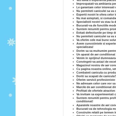
Veti avea o experienta placut
Improspatati-va ambianta per
Le garantam celor interesati 
Nu permiteti caniculei sa va c
Expertii nostri le ofera celor
Nu mai asteptati, si comandat
Specialistii nostri va stau la 
Bucurati-va de functiile mode
Suntem renumiti pentru prom
Evitati defectiunile pe timp d
Nu permiteti caniculei sa va 
Va oferim cele mai bune solut
Avem cunostintele si experie
specializata!
Dorim sa va multumim pentru c
Un aparat de aer conditionat e
Venim in sprijinul dumneavoas
Convingeti-va astazi de excel
Magazinul nostru de aer condi
Cu pagina noastra online, vet
Combateti canicula cu produse
Doriti sa scapati de canicula
Oferim servicii profesioniste 
Ne adresam celor care vor sa
Marcile de aer conditionat di
Profitati de ofertele atractiv
Va invitam sa experimentati c
Suntem renumiti pentru profe
conditionat!
Aparatele noastre de aer cond
Bucurati-va de tehnologia mo
Construim relatii pe termen i