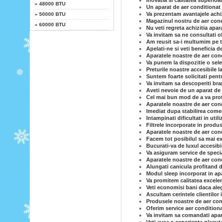
Inovatia si calitatea superioa
»
48000 BTU
Un aparat de aer conditionat 
Va prezentam avantajele achiz
»
50000 BTU
Magazinul nostru de aer condi
»
60000 BTU
Nu veti regreta achizitia apar
Va invitam sa ne consultati o
Am reusit sa-i multumim pe to
Apelati-ne si veti beneficia d
Aparatele noastre de aer cond
Va punem la dispozitie o sele
Preturile noastre accesibile l
Suntem foarte solicitati pent
Va invitam sa descoperiti br
Aveti nevoie de un aparat de 
Cel mai bun mod de a va prot
Aparatele noastre de aer cond
Imediat dupa stabilirea comen
Intampinati dificultati in uti
Filtrele incorporate in produs
Aparatele noastre de aer con
Facem tot posibilul sa mai ex
Bucurati-va de luxul accesibi
Va asiguram service de specia
Aparatele noastre de aer condi
Alungati canicula profitand d
Modul sleep incorporat in ap
Va promitem calitatea excelen
Veti economisi bani daca ale
Ascultam cerintele clientilor 
Produsele noastre de aer cond
Oferim service aer conditiona
Va invitam sa comandati apar