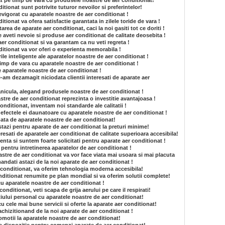
t pe timp de vara cu produsele noastre de aer conditionat!
tionat sunt potrivite tuturor nevoilor si preferintelor!
revigorat cu aparatele noastre de aer conditionat !
tionat va ofera satisfactie garantata in zilele toride de vara !
area de aparate aer conditionat, caci la noi gasiti tot ce doriti !
 aveti nevoie si produse aer conditionat de calitate deosebita !
aer conditionat si va garantam ca nu veti regreta !
itionat va vor oferi o experienta memorabila !
ile inteligente ale aparatelor noastre de aer conditionat !
 timp de vara cu aparatele noastre de aer conditionat !
de aparatele noastre de aer conditionat !
am dezamagit niciodata clientii interesati de aparate aer
anicula, alegand produsele noastre de aer conditionat !
tre de aer conditionat reprezinta o investitie avantajoasa !
onditionat, inventam noi standarde ale calitatii !
e efectele ei daunatoare cu aparatele noastre de aer conditionat !
gata de aparatele noastre de aer conditionat!
stazi pentru aparate de aer conditionat la preturi minime!
resati de aparatele aer conditionat de calitate superioara accesibila!
enta si suntem foarte solicitati pentru aparate aer conditionat !
e pentru intretinerea aparatelor de aer conditionat !
astre de aer conditionat va vor face viata mai usoara si mai placuta
andati astazi de la noi aparate de aer conditionat !
r conditionat, va oferim tehnologia moderna accesibila!
itionat renumite pe plan mondial si va oferim solutii complete!
cu aparatele noastre de aer conditionat !
nditionat, veti scapa de grija aerului pe care il respirati!
tiului personal cu aparatele noastre de aer conditionat!
 cu cele mai bune servicii si oferte la aparate aer conditionat!
achizitionand de la noi aparate de aer conditionat !
romotii la aparatele noastre de aer conditionat!