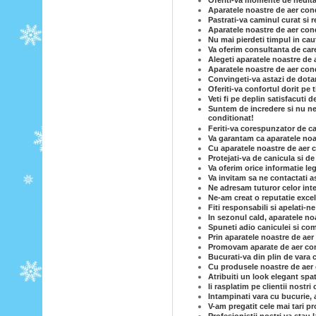
Oferiti-va momente de neuita
Aparatele noastre de aer condi
Pastrati-va caminul curat si 
Aparatele noastre de aer condi
Nu mai pierdeti timpul in caut
Va oferim consultanta de care
Alegeti aparatele noastre de 
Aparatele noastre de aer cond
Convingeti-va astazi de dotar
Oferiti-va confortul dorit pe
Veti fi pe deplin satisfacuti 
Suntem de incredere si nu ne-
conditionat!
Feriti-va corespunzator de c
Va garantam ca aparatele noas
Cu aparatele noastre de aer c
Protejati-va de canicula si d
Va oferim orice informatie le
Va invitam sa ne contactati a
Ne adresam tuturor celor inte
Ne-am creat o reputatie excel
Fiti responsabili si apelati-n
In sezonul cald, aparatele no
Spuneti adio caniculei si com
Prin aparatele noastre de ae
Promovam aparate de aer cond
Bucurati-va din plin de vara 
Cu produsele noastre de aer co
Atribuiti un look elegant spa
Ii rasplatim pe clientii nostri
Intampinati vara cu bucurie, 
V-am pregatit cele mai tari p