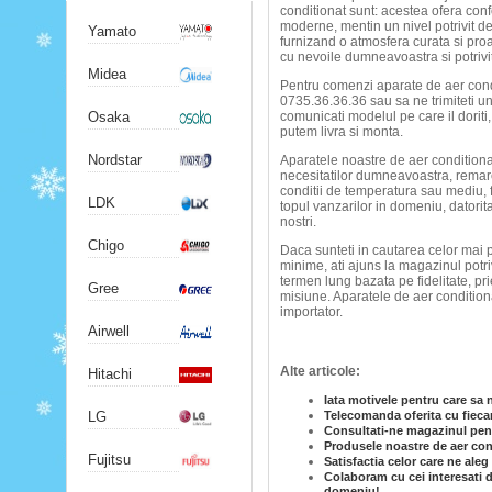
conditionat sunt: acestea ofera confor
moderne, mentin un nivel potrivit de 
Yamato
furnizand o atmosfera curata si pro
cu nevoile dumneavoastra si potrivi
Midea
Pentru comenzi aparate de aer condi
0735.36.36.36 sau sa ne trimiteti un
Osaka
comunicati modelul pe care il doriti
putem livra si monta.
Nordstar
Aparatele noastre de aer conditionat
necesitatilor dumneavoastra, remarcan
conditii de temperatura sau mediu, f
LDK
topul vanzarilor in domeniu, datorita
nostri.
Chigo
Daca sunteti in cautarea celor mai p
minime, ati ajuns la magazinul potri
termen lung bazata pe fidelitate, pr
Gree
misiune. Aparatele de aer conditionat
importator.
Airwell
Alte articole:
Hitachi
Iata motivele pentru care sa 
LG
Telecomanda oferita cu fiecar
Consultati-ne magazinul pent
Produsele noastre de aer cond
Fujitsu
Satisfactia celor care ne ale
Colaboram cu cei interesati d