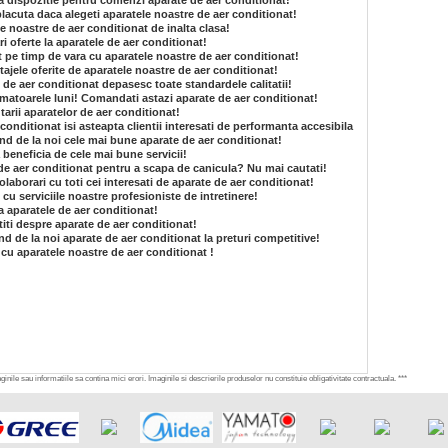
 la dispozitie pentru comenzi aparate de aer conditionat!
lacuta daca alegeti aparatele noastre de aer conditionat!
e noastre de aer conditionat de inalta clasa!
i oferte la aparatele de aer conditionat!
at pe timp de vara cu aparatele noastre de aer conditionat!
tajele oferite de aparatele noastre de aer conditionat!
e de aer conditionat depasesc toate standardele calitatii!
matoarele luni! Comandati astazi aparate de aer conditionat!
arii aparatelor de aer conditionat!
conditionat isi asteapta clientii interesati de performanta accesibila
and de la noi cele mai bune aparate de aer conditionat!
 beneficia de cele mai bune servicii!
de aer conditionat pentru a scapa de canicula? Nu mai cautati!
laborari cu toti cei interesati de aparate de aer conditionat!
e cu serviciile noastre profesioniste de intretinere!
a aparatele de aer conditionat!
 stiti despre aparate de aer conditionat!
nd de la noi aparate de aer conditionat la preturi competitive!
 cu aparatele noastre de aer conditionat !
inile sau informatiile sa contina mici erori. Imaginile si descrierile produselor nu constituie obligativitate contractuala. ***