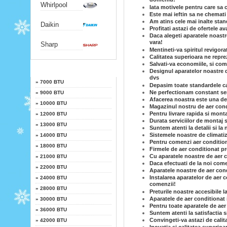
domeniu!
Whirlpool
Iata motivele pentru care sa
Este mai ieftin sa ne chemati 
Am atins cele mai inalte stand
Daikin
Profitati astazi de ofertele a
Daca alegeti aparatele noastr
vara!
Sharp
Mentineti-va spiritul revigora
Calitatea superioara ne reprez
Salvati-va economiile, si co
Putere
Designul aparatelor noastre d
dvs
»
7000 BTU
Depasim toate standardele cal
Ne perfectionam constant serv
»
9000 BTU
Afacerea noastra este una de 
»
10000 BTU
Magazinul nostru de aer condi
Pentru livrare rapida si mont
»
12000 BTU
Durata serviciilor de montaj s
»
13000 BTU
Suntem atenti la detalii si la 
Sistemele noastre de climatiz
»
14000 BTU
Pentru comenzi aer conditiona
»
18000 BTU
Firmele de aer conditionat p
Cu aparatele noastre de aer c
»
21000 BTU
Daca efectuati de la noi come
»
22000 BTU
Aparatele noastre de aer cond
Instalarea aparatelor de aer c
»
24000 BTU
comenzii!
»
28000 BTU
Preturile noastre accesibile l
Aparatele de aer conditionat 
»
30000 BTU
Pentru toate aparatele de aer
»
36000 BTU
Suntem atenti la satisfactia 
Convingeti-va astazi de calit
»
42000 BTU