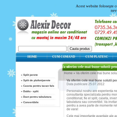
Acest website foloseşte c
nev
HOME
CUM COMAND
CUM PLATESC
Categorii
Va oferim cele mai bune solutii pen
Home
»
Va oferim cele mai bune solut
»
Split perete
Va oferim cele mai bune solutii pe
»
Split de plafon/perete
Data publicare 25.07.2012
»
Caseta pentru tavan fals
Personalul nostru are experienta ne
»
Dublu - split
consultanta specializata pentru mon
»
Duct pentru tabulatura
conditionat, fie el split, caseta, inve
tabulatura sau convertibil. Va invitam
»
Convertibile
pentru a avea parte de momente rela
de vara!
Producatori
Cele mai importante avantaje ale ac