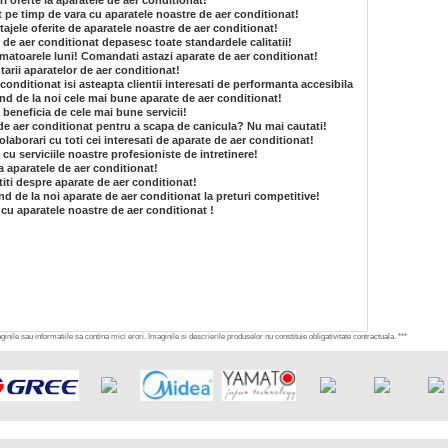
i oferte la aparatele de aer conditionat!
at pe timp de vara cu aparatele noastre de aer conditionat!
tajele oferite de aparatele noastre de aer conditionat!
e de aer conditionat depasesc toate standardele calitatii!
matoarele luni! Comandati astazi aparate de aer conditionat!
arii aparatelor de aer conditionat!
conditionat isi asteapta clientii interesati de performanta accesibila
and de la noi cele mai bune aparate de aer conditionat!
 beneficia de cele mai bune servicii!
de aer conditionat pentru a scapa de canicula? Nu mai cautati!
laborari cu toti cei interesati de aparate de aer conditionat!
e cu serviciile noastre profesioniste de intretinere!
a aparatele de aer conditionat!
 stiti despre aparate de aer conditionat!
nd de la noi aparate de aer conditionat la preturi competitive!
 cu aparatele noastre de aer conditionat !
inile sau informatiile sa contina mici erori. Imaginile si descrierile produselor nu constituie obligativitate contractuala. ***