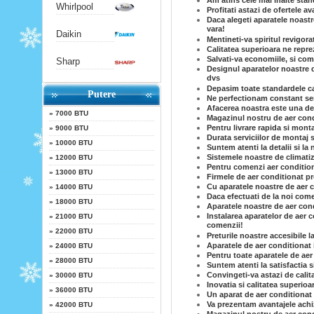
Am atins cele mai inalte stand
Whirlpool
Profitati astazi de ofertele a
Daca alegeti aparatele noastr
vara!
Daikin
Mentineti-va spiritul revigora
Calitatea superioara ne reprez
Salvati-va economiile, si co
Sharp
Designul aparatelor noastre d
dvs
Depasim toate standardele cal
Putere
Ne perfectionam constant serv
Afacerea noastra este una de 
»
7000 BTU
Magazinul nostru de aer condi
Pentru livrare rapida si mont
»
9000 BTU
Durata serviciilor de montaj s
»
10000 BTU
Suntem atenti la detalii si la 
Sistemele noastre de climatiz
»
12000 BTU
Pentru comenzi aer conditiona
»
13000 BTU
Firmele de aer conditionat p
Cu aparatele noastre de aer c
»
14000 BTU
Daca efectuati de la noi come
»
18000 BTU
Aparatele noastre de aer cond
Instalarea aparatelor de aer c
»
21000 BTU
comenzii!
»
22000 BTU
Preturile noastre accesibile l
Aparatele de aer conditionat 
»
24000 BTU
Pentru toate aparatele de aer
»
28000 BTU
Suntem atenti la satisfactia 
Convingeti-va astazi de calit
»
30000 BTU
Inovatia si calitatea superioa
»
36000 BTU
Un aparat de aer conditionat 
Va prezentam avantajele achiz
»
42000 BTU