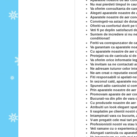
Aparatele noastre de aer condi
Nu mai pierdeti timpul in caut
Va oferim consultanta de care
Alegeti aparatele noastre de 
Aparatele noastre de aer cond
Convingeti-va astazi de dotar
Oferiti-va confortul dorit pe
Veti fi pe deplin satisfacuti 
Suntem de incredere si nu ne-
conditionat!
Feriti-va corespunzator de c
Va garantam ca aparatele noas
Cu aparatele noastre de aer c
Protejati-va de canicula si d
Va oferim orice informatie le
Va invitam sa ne contactati a
Ne adresam tuturor celor inte
Ne-am creat o reputatie excel
Fiti responsabili si apelati-n
In sezonul cald, aparatele no
Spuneti adio caniculei si com
Prin aparatele noastre de ae
Promovam aparate de aer cond
Bucurati-va din plin de vara 
Cu produsele noastre de aer co
Atribuiti un look elegant spa
Ii rasplatim pe clientii nostri
Intampinati vara cu bucurie, 
V-am pregatit cele mai tari p
Profesionistii nostri va stau
Veti ramane cu o experienta p
Alungati canicula cu aparatel