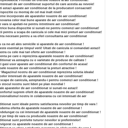
opleseasca! Profitati de ofertele noastre la aer conditionat!
 interesati de aer conditionat suportul de care acestia au nevoie!
i astazi aparate aer conditionat de la producatori consacrati!
dispozitie cu montaj de cel mai inalt nivel!
rne incorporate ale aparatelor noastre de aer conditionat!
ovarea celor mai bune aparate de aer conditionat!
e vara si apelati-ne pentru intretinere aer conditionat!
strice buna dispozitie si sunati-ne pentru comenzi aer conditionat!
ii pentru a scapa de canicula si cele mai mici preturi aer conditonat!
nta necesare pentru a va oferi consultanta aer conditionat
a ne-ati ales serviciile si aparatele de aer conditionat !
ste esential pe timpul verii! Uitati de canicula si comandati astazi!
tra cu cele mai tari oferte aer conditionat !
enta pe care o reprezinta aparatele noastre de aer conditionat!
tionat va asteapta cu o varietate de produse de calitate !
i gasi usor aparate aer conditionat din confortul de acasa!
le noastre de aer conditionat la preturi atractive !
? Magazinul nostru de aer conditionat reprezinta solutia ideala!
celor interesati de aparatele noastre de aer conditionat!
 scape de canicula, asteptandu-i pentru comenzi aer conditionat !
n stocul nostru sunt lideri pe plan mondial !
e ale aparatelor de aer conditionat si sunati-ne astazi!
onfortul suprem oferit de aparatele noastre de aer conditionat!
sionalismul nostru in colaborarea cu cei interesati de aer
itionat sunt ideale pentru satisfacerea nevoilor pe timp de vara !
derna oferita de aparatele noastre de aer conditionat !
ndelungat cu cei interesati de aparatele noastre de aer conditionat !
t pe timp de vara cu produsele noastre de aer conditionat!
tionat sunt potrivite tuturor nevoilor si preferintelor!
revigorat cu aparatele noastre de aer conditionat !