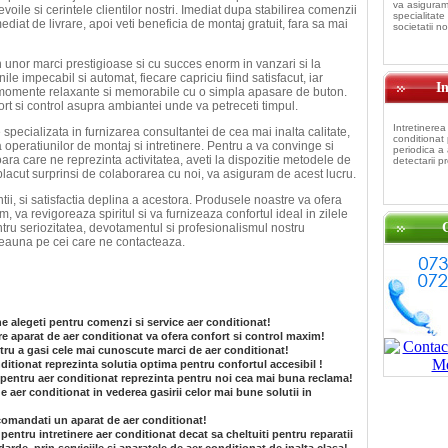
va asiguram
nevoile si cerintele clientilor nostri. Imediat dupa stabilirea comenzii
specialitate 
mediat de livrare, apoi veti beneficia de montaj gratuit, fara sa mai
societatii no
 unor marci prestigioase si cu succes enorm in vanzari si la
ile impecabil si automat, fiecare capriciu fiind satisfacut, iar
In
momente relaxante si memorabile cu o simpla apasare de buton.
t si control asupra ambiantei unde va petreceti timpul.
Intretinerea
 specializata in furnizarea consultantei de cea mai inalta calitate,
conditionat
a operatiunilor de montaj si intretinere. Pentru a va convinge si
periodica a
ra care ne reprezinta activitatea, aveti la dispozitie metodele de
detectarii p
placut surprinsi de colaborarea cu noi, va asiguram de acest lucru.
ntii, si satisfactia deplina a acestora. Produsele noastre va ofera
m, va revigoreaza spiritul si va furnizeaza confortul ideal in zilele
ntru seriozitatea, devotamentul si profesionalismul nostru
tdeauna pe cei care ne contacteaza.
ne alegeti pentru comenzi si service aer conditionat!
e aparat de aer conditionat va ofera confort si control maxim!
ru a gasi cele mai cunoscute marci de aer conditionat!
itionat reprezinta solutia optima pentru confortul accesibil !
g pentru aer conditionat reprezinta pentru noi cea mai buna reclama!
e aer conditionat in vederea gasirii celor mai bune solutii in
 comandati un aparat de aer conditionat!
pentru intretinere aer conditionat decat sa cheltuiti pentru reparatii