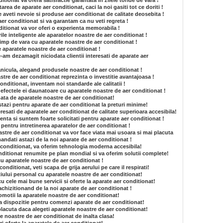
tionat va ofera satisfactie garantata in zilele toride de vara !
area de aparate aer conditionat, caci la noi gasiti tot ce doriti !
 aveti nevoie si produse aer conditionat de calitate deosebita !
aer conditionat si va garantam ca nu veti regreta !
itionat va vor oferi o experienta memorabila !
ile inteligente ale aparatelor noastre de aer conditionat !
 timp de vara cu aparatele noastre de aer conditionat !
de aparatele noastre de aer conditionat !
am dezamagit niciodata clientii interesati de aparate aer
anicula, alegand produsele noastre de aer conditionat !
tre de aer conditionat reprezinta o investitie avantajoasa !
onditionat, inventam noi standarde ale calitatii !
e efectele ei daunatoare cu aparatele noastre de aer conditionat !
gata de aparatele noastre de aer conditionat!
stazi pentru aparate de aer conditionat la preturi minime!
resati de aparatele aer conditionat de calitate superioara accesibila!
enta si suntem foarte solicitati pentru aparate aer conditionat !
e pentru intretinerea aparatelor de aer conditionat !
astre de aer conditionat va vor face viata mai usoara si mai placuta
andati astazi de la noi aparate de aer conditionat !
r conditionat, va oferim tehnologia moderna accesibila!
itionat renumite pe plan mondial si va oferim solutii complete!
cu aparatele noastre de aer conditionat !
nditionat, veti scapa de grija aerului pe care il respirati!
tiului personal cu aparatele noastre de aer conditionat!
 cu cele mai bune servicii si oferte la aparate aer conditionat!
achizitionand de la noi aparate de aer conditionat !
romotii la aparatele noastre de aer conditionat!
 la dispozitie pentru comenzi aparate de aer conditionat!
lacuta daca alegeti aparatele noastre de aer conditionat!
e noastre de aer conditionat de inalta clasa!