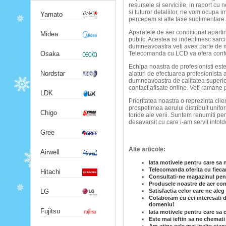
resursele si serviciile, in raport cu 
si tuturor detaliilor, ne vom ocupa i
Yamato
percepem si alte taxe suplimentare.
Aparatele de aer conditionat apartin
Midea
public. Acestea isi indeplinesc sarcin
dumneavoastra veti avea parte de 
Osaka
Telecomanda cu LCD va ofera confor
Echipa noastra de profesionisti este
Nordstar
alaturi de efectuarea profesionista 
dumneavoastra de calitatea superioa
contact afisate online. Veti ramane 
LDK
Prioritatea noastra o reprezinta clie
prospetimea aerului distribuit unifor
Chigo
toride ale verii. Suntem renumiti pe
desavarsit cu care i-am servit into
Gree
Alte articole:
Airwell
Iata motivele pentru care sa 
Telecomanda oferita cu fiecar
Hitachi
Consultati-ne magazinul pent
Produsele noastre de aer cond
LG
Satisfactia celor care ne ale
Colaboram cu cei interesati d
domeniu!
Fujitsu
Iata motivele pentru care sa
Este mai ieftin sa ne chemati 