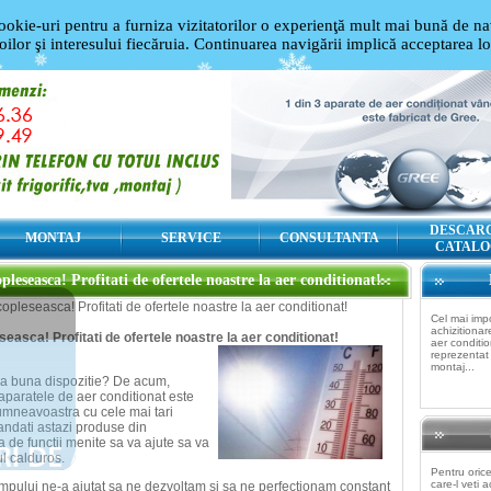
ookie-uri pentru a furniza vizitatorilor o experienţă mult mai bună de nav
oilor şi interesului fiecăruia. Continuarea navigării implică acceptarea l
DESCAR
MONTAJ
SERVICE
CONSULTANTA
CATALO
pleseasca! Profitati de ofertele noastre la aer conditionat!
opleseasca! Profitati de ofertele noastre la aer conditionat!
Cel mai imp
achizitiona
seasca! Profitati de ofertele noastre la aer conditionat!
aer conditio
reprezentat
montaj...
ica buna dispozitie? De acum,
aparatele de aer conditionat este
dumneavoastra cu cele mai tari
andati astazi produse din
 de functii menite sa va ajute sa va
l calduros.
Pentru oric
care-l veti a
mpului ne-a ajutat sa ne dezvoltam si sa ne perfectionam constant