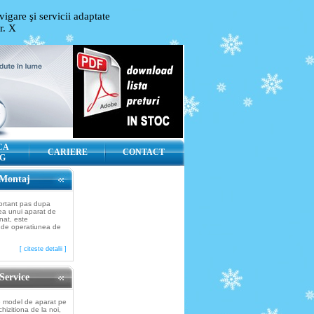
igare şi servicii adaptate
or.
X
CA
CARIERE
CONTACT
G
Montaj
ortant pas dupa
rea unui aparat de
nat, este
 de operatiunea de
[ citeste detalii ]
Service
e model de aparat pe
chizitiona de la noi,