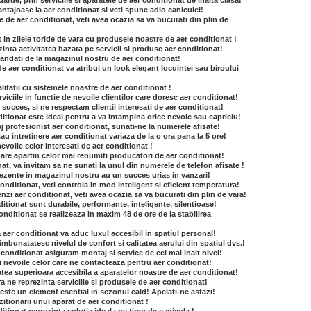
arde, prin serviciile si aparatele de aer conditionat de inalta clasa!
vantajoase la aer conditionat si veti spune adio caniculei!
e de aer conditionat, veti avea ocazia sa va bucurati din plin de
t in zilele toride de vara cu produsele noastre de aer conditionat !
inta activitatea bazata pe servicii si produse aer conditionat!
mandati de la magazinul nostru de aer conditionat!
e aer conditionat va atribui un look elegant locuintei sau biroului
itatii cu sistemele noastre de aer conditionat !
iciile in functie de nevoile clientilor care doresc aer conditionat!
succes, si ne respectam clientii interesati de aer conditionat!
tionat este ideal pentru a va intampina orice nevoie sau capriciu!
aj profesionist aer conditionat, sunati-ne la numerele afisate!
au intretinere aer conditionat variaza de la o ora pana la 5 ore!
nevoile celor interesati de aer conditionat !
are apartin celor mai renumiti producatori de aer conditionat!
t, va invitam sa ne sunati la unul din numerele de telefon afisate !
rezente in magazinul nostru au un succes urias in vanzari!
onditionat, veti controla in mod inteligent si eficient temperatura!
nzi aer conditionat, veti avea ocazia sa va bucurati din plin de vara!
itionat sunt durabile, performante, inteligente, silentioase!
onditionat se realizeaza in maxim 48 de ore de la stabilirea
a aer conditionat va aduc luxul accesibil in spatiul personal!
imbunatatesc nivelul de confort si calitatea aerului din spatiul dvs.!
 conditionat asiguram montaj si service de cel mai inalt nivel!
si nevoile celor care ne contacteaza pentru aer conditionat!
atea superioara accesibila a aparatelor noastre de aer conditionat!
ra ne reprezinta serviciile si produsele de aer conditionat!
este un element esential in sezonul cald! Apelati-ne astazi!
itionarii unui aparat de aer conditionat !