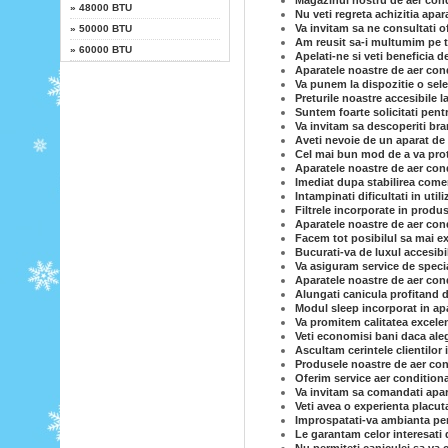
Magazinul nostru de aer condi
»
48000 BTU
Nu veti regreta achizitia apar
Va invitam sa ne consultati o
»
50000 BTU
Am reusit sa-i multumim pe to
»
60000 BTU
Apelati-ne si veti beneficia d
Aparatele noastre de aer cond
Va punem la dispozitie o sele
Preturile noastre accesibile l
Suntem foarte solicitati pent
Va invitam sa descoperiti br
Aveti nevoie de un aparat de 
Cel mai bun mod de a va prot
Aparatele noastre de aer cond
Imediat dupa stabilirea comen
Intampinati dificultati in uti
Filtrele incorporate in produs
Aparatele noastre de aer con
Facem tot posibilul sa mai ex
Bucurati-va de luxul accesibi
Va asiguram service de specia
Aparatele noastre de aer condi
Alungati canicula profitand d
Modul sleep incorporat in ap
Va promitem calitatea excelen
Veti economisi bani daca ale
Ascultam cerintele clientilor 
Produsele noastre de aer cond
Oferim service aer conditiona
Va invitam sa comandati apar
Veti avea o experienta placut
Improspatati-va ambianta per
Le garantam celor interesati 