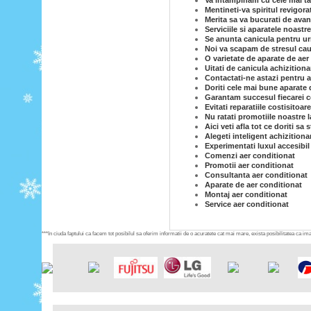
Va intampinam cu cele mai tar
Mentineti-va spiritul revigor
Merita sa va bucurati de avan
Serviciile si aparatele noastr
Se anunta canicula pentru ur
Noi va scapam de stresul caut
O varietate de aparate de aer 
Uitati de canicula achizition
Contactati-ne astazi pentru a
Doriti cele mai bune aparate 
Garantam succesul fiecarei co
Evitati reparatiile costisitoar
Nu ratati promotiile noastre l
Aici veti afla tot ce doriti sa
Alegeti inteligent achizitiona
Experimentati luxul accesibil
Comenzi aer conditionat
Promotii aer conditionat
Consultanta aer conditionat
Aparate de aer conditionat
Montaj aer conditionat
Service aer conditionat
***In ciuda faptului ca facem tot posibilul sa oferim informatii de o acuratete cat mai mare, exista posibilitatea ca imag