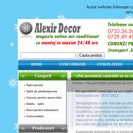
Acest website foloseşte c
nev
HOME
CUM COMAND
CUM PLATESC
Categorii
Nu permiteti caniculei sa va co
Home
»
Nu permiteti caniculei sa va c
»
Split perete
Nu permiteti caniculei sa va cople
»
Split de plafon/perete
Data publicare 29.07.2012
»
Caseta pentru tavan fals
Temperaturile foarte ridicate va str
»
Dublu - split
tehnologia moderna incorporata in 
»
Duct pentru tabulatura
accesibila, caci venim in sprijinul 
oferte de preturi! Va invitam sa com
»
Convertibile
magazinul nostru, pentru a beneficia
bucurati cum se cuvine de anotimpu
Producatori
Experienta dobandita de-a lungul ti