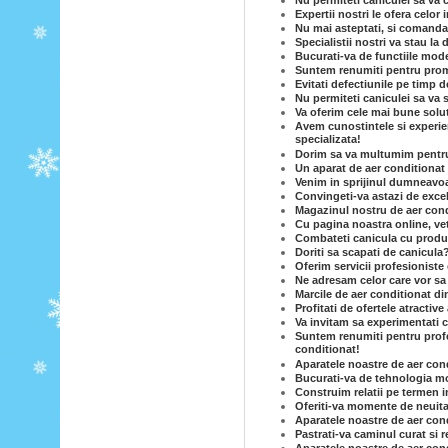
Nu permiteti caniculei sa va c
Expertii nostri le ofera celor
Nu mai asteptati, si comandat
Specialistii nostri va stau la 
Bucurati-va de functiile mode
Suntem renumiti pentru prom
Evitati defectiunile pe timp d
Nu permiteti caniculei sa va 
Va oferim cele mai bune solut
Avem cunostintele si experie
specializata!
Dorim sa va multumim pentru c
Un aparat de aer conditionat e
Venim in sprijinul dumneavoas
Convingeti-va astazi de excel
Magazinul nostru de aer condi
Cu pagina noastra online, vet
Combateti canicula cu produse
Doriti sa scapati de canicula
Oferim servicii profesioniste 
Ne adresam celor care vor sa
Marcile de aer conditionat di
Profitati de ofertele atractiv
Va invitam sa experimentati c
Suntem renumiti pentru profe
conditionat!
Aparatele noastre de aer cond
Bucurati-va de tehnologia mo
Construim relatii pe termen i
Oferiti-va momente de neuita
Aparatele noastre de aer condi
Pastrati-va caminul curat si 