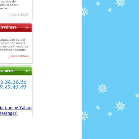
 service de
atat la sediul
astre....
[ citeste detalii ]
tretinere
 aparatelor de aer
 presupune revizia
 acestora in vederea
roblemelor aparute...
[ citeste detalii ]
Comenzi