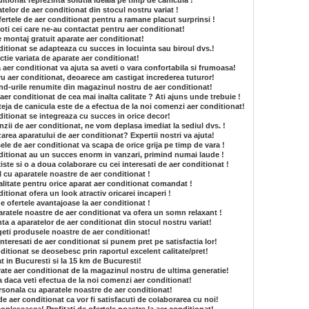
tionat reprezinta solutia ideala pe timp de canicula !
atelor de aer conditionat din stocul nostru variat !
fertele de aer conditionat pentru a ramane placut surprinsi !
ti cei care ne-au contactat pentru aer conditionat!
e montaj gratuit aparate aer conditionat!
itionat se adapteaza cu succes in locuinta sau biroul dvs.!
ctie variata de aparate aer conditionat!
a aer conditionat va ajuta sa aveti o vara confortabila si frumoasa!
ru aer conditionat, deoarece am castigat increderea tuturor!
and-urile renumite din magazinul nostru de aer conditionat!
aer conditionat de cea mai inalta calitate ? Ati ajuns unde trebuie !
eja de canicula este de a efectua de la noi comenzi aer conditionat!
itionat se integreaza cu succes in orice decor!
zii de aer conditionat, ne vom deplasa imediat la sediul dvs. !
lizarea aparatului de aer conditionat? Expertii nostri va ajuta!
ele de aer conditionat va scapa de orice grija pe timp de vara !
ditionat au un succes enorm in vanzari, primind numai laude !
iste si o a doua colaborare cu cei interesati de aer conditionat !
l cu aparatele noastre de aer conditionat !
litate pentru orice aparat aer conditionat comandat !
tionat ofera un look atractiv oricarei incaperi !
e ofertele avantajoase la aer conditionat !
aratele noastre de aer conditionat va ofera un somn relaxant !
ta a aparatelor de aer conditionat din stocul nostru variat!
geti produsele noastre de aer conditionat!
interesati de aer conditionat si punem pret pe satisfactia lor!
itionat se deosebesc prin raportul excelent calitate/pret!
t in Bucuresti si la 15 km de Bucuresti!
ate aer conditionat de la magazinul nostru de ultima generatie!
a daca veti efectua de la noi comenzi aer conditionat!
sonala cu aparatele noastre de aer conditionat!
de aer conditionat ca vor fi satisfacuti de colaborarea cu noi!