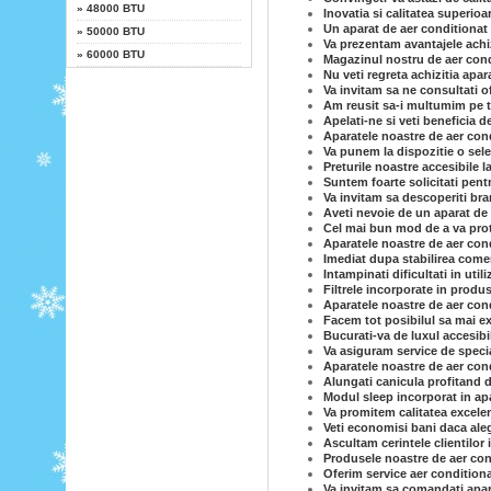
»
48000 BTU
Inovatia si calitatea superioa
Un aparat de aer conditionat 
»
50000 BTU
Va prezentam avantajele achiz
»
60000 BTU
Magazinul nostru de aer condi
Nu veti regreta achizitia apar
Va invitam sa ne consultati o
Am reusit sa-i multumim pe to
Apelati-ne si veti beneficia d
Aparatele noastre de aer cond
Va punem la dispozitie o sele
Preturile noastre accesibile l
Suntem foarte solicitati pent
Va invitam sa descoperiti br
Aveti nevoie de un aparat de 
Cel mai bun mod de a va prot
Aparatele noastre de aer cond
Imediat dupa stabilirea comen
Intampinati dificultati in uti
Filtrele incorporate in produs
Aparatele noastre de aer con
Facem tot posibilul sa mai ex
Bucurati-va de luxul accesibi
Va asiguram service de specia
Aparatele noastre de aer condi
Alungati canicula profitand d
Modul sleep incorporat in ap
Va promitem calitatea excelen
Veti economisi bani daca ale
Ascultam cerintele clientilor 
Produsele noastre de aer cond
Oferim service aer conditiona
Va invitam sa comandati apar