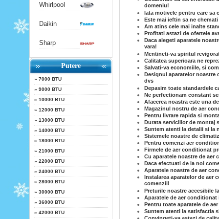
Whirlpool
domeniu!
Iata motivele pentru care sa
Este mai ieftin sa ne chemati 
Daikin
Am atins cele mai inalte stand
Profitati astazi de ofertele a
Daca alegeti aparatele noastr
Sharp
vara!
Mentineti-va spiritul revigora
Calitatea superioara ne reprez
Putere
Salvati-va economiile, si co
Designul aparatelor noastre d
»
7000 BTU
dvs
Depasim toate standardele cal
»
9000 BTU
Ne perfectionam constant serv
»
10000 BTU
Afacerea noastra este una de 
Magazinul nostru de aer condi
»
12000 BTU
Pentru livrare rapida si mont
»
13000 BTU
Durata serviciilor de montaj s
Suntem atenti la detalii si la 
»
14000 BTU
Sistemele noastre de climatiz
»
18000 BTU
Pentru comenzi aer conditiona
Firmele de aer conditionat p
»
21000 BTU
Cu aparatele noastre de aer c
»
22000 BTU
Daca efectuati de la noi come
Aparatele noastre de aer cond
»
24000 BTU
Instalarea aparatelor de aer c
»
28000 BTU
comenzii!
Preturile noastre accesibile l
»
30000 BTU
Aparatele de aer conditionat 
»
36000 BTU
Pentru toate aparatele de aer
Suntem atenti la satisfactia 
»
42000 BTU
Convingeti-va astazi de calit