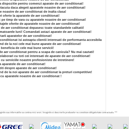
 la dispozitie pentru comenzi aparate de aer conditionat!
lacuta daca alegeti aparatele noastre de aer conditionat!
e noastre de aer conditionat de inalta clasa!
i oferte la aparatele de aer conditionat!
at pe timp de vara cu aparatele noastre de aer conditionat!
tajele oferite de aparatele noastre de aer conditionat!
e de aer conditionat depasesc toate standardele calitatii!
matoarele luni! Comandati astazi aparate de aer conditionat!
arii aparatelor de aer conditionat!
conditionat isi asteapta clientii interesati de performanta accesibila
and de la noi cele mai bune aparate de aer conditionat!
 beneficia de cele mai bune servicii!
de aer conditionat pentru a scapa de canicula? Nu mai cautati!
laborari cu toti cei interesati de aparate de aer conditionat!
e cu serviciile noastre profesioniste de intretinere!
a aparatele de aer conditionat!
 stiti despre aparate de aer conditionat!
nd de la noi aparate de aer conditionat la preturi competitive!
 cu aparatele noastre de aer conditionat !
inile sau informatiile sa contina mici erori. Imaginile si descrierile produselor nu constituie obligativitate contractuala. ***