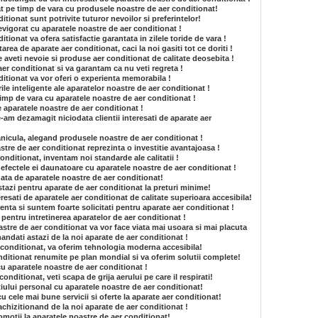
t pe timp de vara cu produsele noastre de aer conditionat!
tionat sunt potrivite tuturor nevoilor si preferintelor!
revigorat cu aparatele noastre de aer conditionat !
tionat va ofera satisfactie garantata in zilele toride de vara !
area de aparate aer conditionat, caci la noi gasiti tot ce doriti !
 aveti nevoie si produse aer conditionat de calitate deosebita !
aer conditionat si va garantam ca nu veti regreta !
itionat va vor oferi o experienta memorabila !
ile inteligente ale aparatelor noastre de aer conditionat !
 timp de vara cu aparatele noastre de aer conditionat !
de aparatele noastre de aer conditionat !
am dezamagit niciodata clientii interesati de aparate aer
anicula, alegand produsele noastre de aer conditionat !
tre de aer conditionat reprezinta o investitie avantajoasa !
onditionat, inventam noi standarde ale calitatii !
e efectele ei daunatoare cu aparatele noastre de aer conditionat !
gata de aparatele noastre de aer conditionat!
stazi pentru aparate de aer conditionat la preturi minime!
resati de aparatele aer conditionat de calitate superioara accesibila!
enta si suntem foarte solicitati pentru aparate aer conditionat !
e pentru intretinerea aparatelor de aer conditionat !
astre de aer conditionat va vor face viata mai usoara si mai placuta
andati astazi de la noi aparate de aer conditionat !
r conditionat, va oferim tehnologia moderna accesibila!
itionat renumite pe plan mondial si va oferim solutii complete!
cu aparatele noastre de aer conditionat !
nditionat, veti scapa de grija aerului pe care il respirati!
tiului personal cu aparatele noastre de aer conditionat!
 cu cele mai bune servicii si oferte la aparate aer conditionat!
achizitionand de la noi aparate de aer conditionat !
romotii la aparatele noastre de aer conditionat!