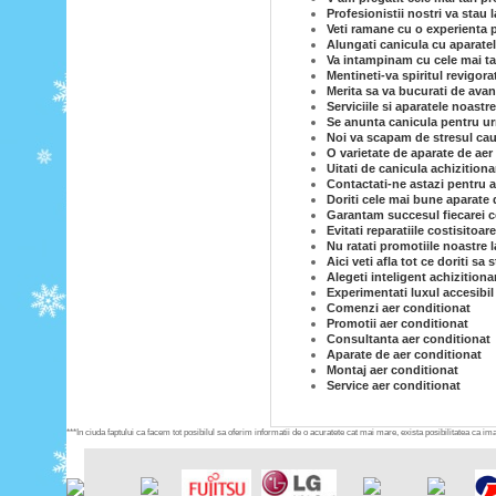
Profesionistii nostri va stau
Veti ramane cu o experienta p
Alungati canicula cu aparatel
Va intampinam cu cele mai tar
Mentineti-va spiritul revigor
Merita sa va bucurati de avan
Serviciile si aparatele noastr
Se anunta canicula pentru ur
Noi va scapam de stresul caut
O varietate de aparate de aer 
Uitati de canicula achizition
Contactati-ne astazi pentru a
Doriti cele mai bune aparate 
Garantam succesul fiecarei co
Evitati reparatiile costisitoar
Nu ratati promotiile noastre l
Aici veti afla tot ce doriti sa
Alegeti inteligent achizitiona
Experimentati luxul accesibil
Comenzi aer conditionat
Promotii aer conditionat
Consultanta aer conditionat
Aparate de aer conditionat
Montaj aer conditionat
Service aer conditionat
***In ciuda faptului ca facem tot posibilul sa oferim informatii de o acuratete cat mai mare, exista posibilitatea ca imag