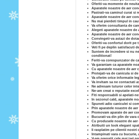
Oferiti-va momente de neuita
Aparatele noastre de aer condi
Pastrati-va caminul curat si 
Aparatele noastre de aer condi
Nu mai pierdeti timpul in caut
Va oferim consultanta de care
Alegeti aparatele noastre de 
Aparatele noastre de aer cond
Convingeti-va astazi de dotar
Oferiti-va confortul dorit pe
Veti fi pe deplin satisfacuti 
Suntem de incredere si nu ne-
conditionat!
Feriti-va corespunzator de c
Va garantam ca aparatele noas
Cu aparatele noastre de aer c
Protejati-va de canicula si d
Va oferim orice informatie le
Va invitam sa ne contactati a
Ne adresam tuturor celor inte
Ne-am creat o reputatie excel
Fiti responsabili si apelati-n
In sezonul cald, aparatele no
Spuneti adio caniculei si com
Prin aparatele noastre de ae
Promovam aparate de aer cond
Bucurati-va din plin de vara 
Cu produsele noastre de aer co
Atribuiti un look elegant spa
Ii rasplatim pe clientii nostri
Intampinati vara cu bucurie, 
V-am pregatit cele mai tari p