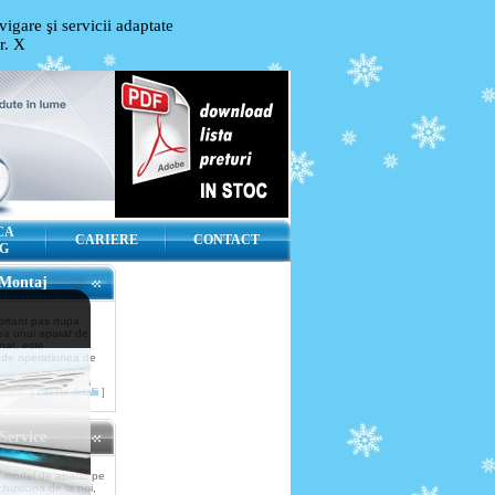
igare şi servicii adaptate
or.
X
CA
CARIERE
CONTACT
G
Montaj
ortant pas dupa
rea unui aparat de
nat, este
 de operatiunea de
[ citeste detalii ]
Service
e model de aparat pe
chizitiona de la noi,