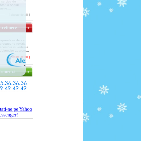
 service de
atat la sediul
astre....
[ citeste detalii ]
tretinere
 aparatelor de aer
 presupune revizia
 acestora in vederea
roblemelor aparute...
[ citeste detalii ]
Comenzi