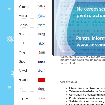
cele mai dificile, si suntem foarte s
si intretinere de cea mai inalta calit
Yamato
de aceea, v-am pregatit cele mai co
Ne-am dedicat in totalitate acestei in
Midea
companii. Cateva din functiile avan
linistit, fiind reglata automat tempera
Osaka
impuritati si sanatos, sistem autorest
Aveti prezentate la sectiunea conta
Nordstar
aer conditionat se deosebesc prin in
confortabil. Cea mai potrivita solut
beneficia de performanta accesibila
LDK
conditionat de la magazinul nostru s
Daca doriti sa efectuati comanda pr
Chigo
conditionat, datele dumneavoastra 
lua legatura), ziua si ora la care e
Imediat dupa stabilirea tuturor detal
Gree
de punctuali.
Airwell
Hitachi
Alte articole:
Iata motivele pentru care sa 
LG
Telecomanda oferita cu fiecar
Consultati-ne magazinul pent
Fujitsu
Produsele noastre de aer cond
Satisfactia celor care ne ale
Colaboram cu cei interesati d