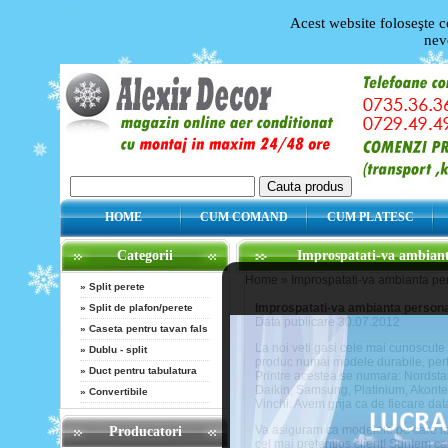
Acest website foloseşte c
nev
HOME
CUM COMAND
CUM PLATESC
Categorii
Improspatati-va ambianta
Home
»
Improspatati-va ambianta per
»
Split perete
Improspatati-va ambianta personal
»
Split de plafon/perete
Data publicare 30.07.2012
»
Caseta pentru tavan fals
La noi veti gasi cele mai cunoscute 
»
Dublu - split
produc numai modele durabile, perfo
»
Duct pentru tabulatura
Printre acestea se numara: Nordstar
Daikin, Samsung, Platinium, Akontek,
»
Convertibile
Vinchi. Avem grija ca de fiecare dat
Va asiguram ca modelele pe care le
Producatori
cel mai pretentios client! Suntem ca