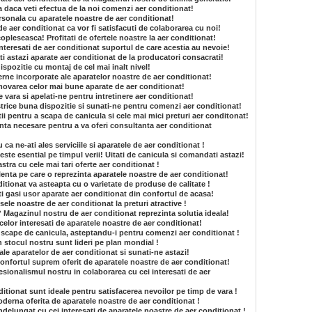
a daca veti efectua de la noi comenzi aer conditionat!
sonala cu aparatele noastre de aer conditionat!
de aer conditionat ca vor fi satisfacuti de colaborarea cu noi!
opleseasca! Profitati de ofertele noastre la aer conditionat!
 interesati de aer conditionat suportul de care acestia au nevoie!
i astazi aparate aer conditionat de la producatori consacrati!
dispozitie cu montaj de cel mai inalt nivel!
rne incorporate ale aparatelor noastre de aer conditionat!
ovarea celor mai bune aparate de aer conditionat!
e vara si apelati-ne pentru intretinere aer conditionat!
strice buna dispozitie si sunati-ne pentru comenzi aer conditionat!
ii pentru a scapa de canicula si cele mai mici preturi aer conditonat!
nta necesare pentru a va oferi consultanta aer conditionat
a ne-ati ales serviciile si aparatele de aer conditionat !
ste esential pe timpul verii! Uitati de canicula si comandati astazi!
tra cu cele mai tari oferte aer conditionat !
enta pe care o reprezinta aparatele noastre de aer conditionat!
tionat va asteapta cu o varietate de produse de calitate !
i gasi usor aparate aer conditionat din confortul de acasa!
le noastre de aer conditionat la preturi atractive !
? Magazinul nostru de aer conditionat reprezinta solutia ideala!
celor interesati de aparatele noastre de aer conditionat!
 scape de canicula, asteptandu-i pentru comenzi aer conditionat !
n stocul nostru sunt lideri pe plan mondial !
e ale aparatelor de aer conditionat si sunati-ne astazi!
onfortul suprem oferit de aparatele noastre de aer conditionat!
sionalismul nostru in colaborarea cu cei interesati de aer
itionat sunt ideale pentru satisfacerea nevoilor pe timp de vara !
derna oferita de aparatele noastre de aer conditionat !
ndelungat cu cei interesati de aparatele noastre de aer conditionat !