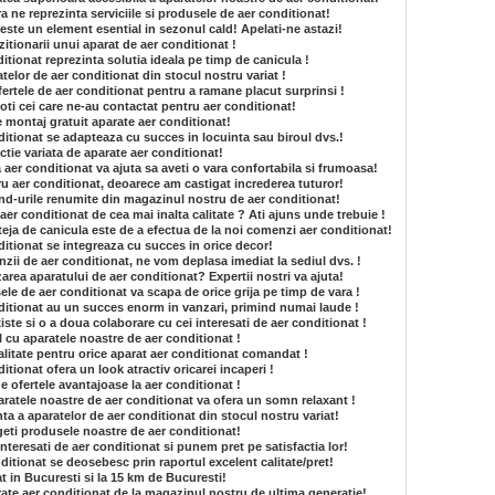
ra ne reprezinta serviciile si produsele de aer conditionat!
este un element esential in sezonul cald! Apelati-ne astazi!
itionarii unui aparat de aer conditionat !
tionat reprezinta solutia ideala pe timp de canicula !
atelor de aer conditionat din stocul nostru variat !
fertele de aer conditionat pentru a ramane placut surprinsi !
ti cei care ne-au contactat pentru aer conditionat!
e montaj gratuit aparate aer conditionat!
itionat se adapteaza cu succes in locuinta sau biroul dvs.!
ctie variata de aparate aer conditionat!
a aer conditionat va ajuta sa aveti o vara confortabila si frumoasa!
ru aer conditionat, deoarece am castigat increderea tuturor!
and-urile renumite din magazinul nostru de aer conditionat!
aer conditionat de cea mai inalta calitate ? Ati ajuns unde trebuie !
eja de canicula este de a efectua de la noi comenzi aer conditionat!
itionat se integreaza cu succes in orice decor!
zii de aer conditionat, ne vom deplasa imediat la sediul dvs. !
lizarea aparatului de aer conditionat? Expertii nostri va ajuta!
ele de aer conditionat va scapa de orice grija pe timp de vara !
ditionat au un succes enorm in vanzari, primind numai laude !
iste si o a doua colaborare cu cei interesati de aer conditionat !
l cu aparatele noastre de aer conditionat !
litate pentru orice aparat aer conditionat comandat !
tionat ofera un look atractiv oricarei incaperi !
e ofertele avantajoase la aer conditionat !
aratele noastre de aer conditionat va ofera un somn relaxant !
ta a aparatelor de aer conditionat din stocul nostru variat!
geti produsele noastre de aer conditionat!
interesati de aer conditionat si punem pret pe satisfactia lor!
itionat se deosebesc prin raportul excelent calitate/pret!
t in Bucuresti si la 15 km de Bucuresti!
ate aer conditionat de la magazinul nostru de ultima generatie!