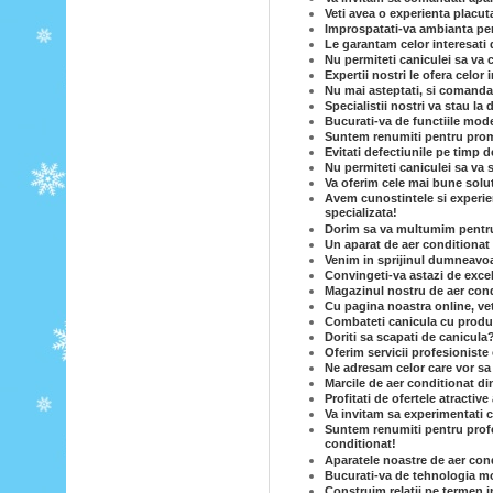
Veti avea o experienta placut
Improspatati-va ambianta per
Le garantam celor interesati 
Nu permiteti caniculei sa va c
Expertii nostri le ofera celor
Nu mai asteptati, si comandat
Specialistii nostri va stau la 
Bucurati-va de functiile mode
Suntem renumiti pentru prom
Evitati defectiunile pe timp d
Nu permiteti caniculei sa va 
Va oferim cele mai bune solut
Avem cunostintele si experie
specializata!
Dorim sa va multumim pentru c
Un aparat de aer conditionat e
Venim in sprijinul dumneavoas
Convingeti-va astazi de excel
Magazinul nostru de aer condi
Cu pagina noastra online, vet
Combateti canicula cu produse
Doriti sa scapati de canicula
Oferim servicii profesioniste 
Ne adresam celor care vor sa
Marcile de aer conditionat di
Profitati de ofertele atractiv
Va invitam sa experimentati c
Suntem renumiti pentru profe
conditionat!
Aparatele noastre de aer cond
Bucurati-va de tehnologia mo
Construim relatii pe termen i