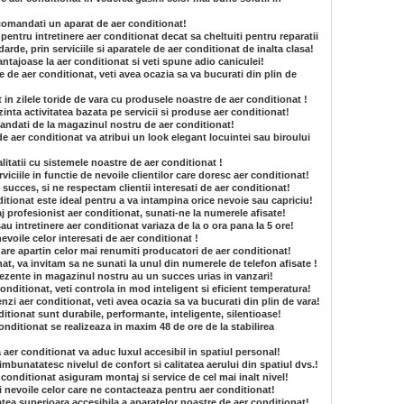
 comandati un aparat de aer conditionat!
pentru intretinere aer conditionat decat sa cheltuiti pentru reparatii
arde, prin serviciile si aparatele de aer conditionat de inalta clasa!
vantajoase la aer conditionat si veti spune adio caniculei!
e de aer conditionat, veti avea ocazia sa va bucurati din plin de
t in zilele toride de vara cu produsele noastre de aer conditionat !
inta activitatea bazata pe servicii si produse aer conditionat!
mandati de la magazinul nostru de aer conditionat!
e aer conditionat va atribui un look elegant locuintei sau biroului
itatii cu sistemele noastre de aer conditionat !
iciile in functie de nevoile clientilor care doresc aer conditionat!
succes, si ne respectam clientii interesati de aer conditionat!
tionat este ideal pentru a va intampina orice nevoie sau capriciu!
aj profesionist aer conditionat, sunati-ne la numerele afisate!
au intretinere aer conditionat variaza de la o ora pana la 5 ore!
nevoile celor interesati de aer conditionat !
are apartin celor mai renumiti producatori de aer conditionat!
t, va invitam sa ne sunati la unul din numerele de telefon afisate !
rezente in magazinul nostru au un succes urias in vanzari!
onditionat, veti controla in mod inteligent si eficient temperatura!
nzi aer conditionat, veti avea ocazia sa va bucurati din plin de vara!
itionat sunt durabile, performante, inteligente, silentioase!
onditionat se realizeaza in maxim 48 de ore de la stabilirea
a aer conditionat va aduc luxul accesibil in spatiul personal!
imbunatatesc nivelul de confort si calitatea aerului din spatiul dvs.!
 conditionat asiguram montaj si service de cel mai inalt nivel!
si nevoile celor care ne contacteaza pentru aer conditionat!
atea superioara accesibila a aparatelor noastre de aer conditionat!