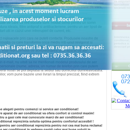
va asiguram
olicitati pentru comenzi aer conditionat, pentru operatiuni de montaj
specialitate 
ate. Stim cata nevoie aveti de un asttfel de aparat in zilele de vara,
societatii no
nvenabile preturi.
dustrii atat de populare si solicitate de clienti si de diverse
sate de care va veti bucura sunt: modul sleep pentru un somn
In
tura ideala, filtre antipraf si antibacteriene, pentru un aer lipsit de
art util in cazul unei intreruperi de curent, etc.
Intretinerea
ct mijloacele prin care ne puteti contacta. Produsele noastre de
conditionat
ovatia cu care transforma orice mediu intr-unul revigorat si
periodica a
ie pentru a controla umiditatea locuintei dumneavoastra si pentru a
detectarii p
, este reprezentata de achizitionarea unui aparat de aer
elect.
in e-mail, nu uitati sa ne mentionati modelul produsului de aer
personale (nume, adresa, un numar de telefon prin care putem
xpertii nostri se pot deplasa la sediul sau domiciliul dumneavoastra.
iilor, vom pune bazele unei livrari la timpul precizat, fiind extrem
ne alegeti pentru comenzi si service aer conditionat!
e aparat de aer conditionat va ofera confort si control maxim!
ru a gasi cele mai cunoscute marci de aer conditionat!
itionat reprezinta solutia optima pentru confortul accesibil !
g pentru aer conditionat reprezinta pentru noi cea mai buna reclama!
e aer conditionat in vederea gasirii celor mai bune solutii in