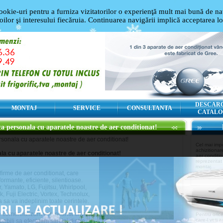
ookie-uri pentru a furniza vizitatorilor o experienţă mult mai bună de nav
oilor şi interesului fiecăruia. Continuarea navigării implică acceptarea l
DESCAR
MONTAJ
SERVICE
CONSULTANTA
CATALO
 personala cu aparatele noastre de aer conditionat!
sonala cu aparatele noastre de aer conditionat!
Cel mai imp
achizitiona
a cu aparatele noastre de aer conditionat!
aer conditio
reprezentat
montaj...
firme de aer conditionat, care
rmante, eficiente, silentioase.
, Yamato, LG, Fujitsu, Whirlpool,
 Fuji Electric, Vortex, Technolux,
a sa va indeplinim toate cerintele.
 comercializam vor incanta chiar si
Pentru oric
care-l veti a
pabili sa efectuam sarcini dintre