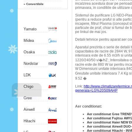
incalzirea acestuia doar pe perioada
»
Convertibile
primavara, in conditiile de utilizar
Sistemul de purificare LG NEO-Plasma
Producatori
(pentru a reduce praful si alte parti
incapere, filtrul Plasma (conceput s
particule de praf, chiar si fumul de t
Yamato
pe linkul de mai jos.
Detalii tehnice pentru aparat aer 
Midea
Aparatul prezinta o serie de detalii
capacitatea de racire de 2844 W, 970
Osaka
interioara este de 6.55 m3/h si unit
1220/240/50 v/�/hZ ; Intensitatea cur
Nordstar
racire este de 880 W iar pentru inc
W Dimensiuni unitate interioara 840
Greutate unitate interioara 7.4 Kg 
LDK
9.52 �
Chigo
Link:
http://www.climatizaretermice
generala=LG%20S09AHP
Gree
Aer conditionat:
Airwell
Aer conditionat Gree TREN
Aer conditionat Fujitsu AWY
Hitachi
Aer conditionat Haier NEW 
Aer conditionat Airwell DUO
Aer conditionat Hitachi - 