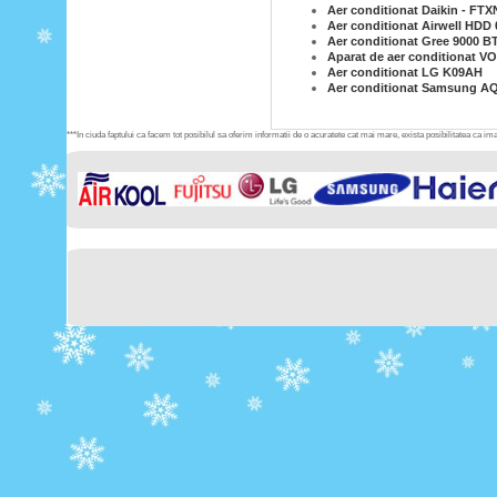
Aer conditionat Daikin - FT
Aer conditionat Airwell HDD 
Aer conditionat Gree 9000
Aparat de aer conditionat 
Aer conditionat LG K09AH
Aer conditionat Samsung A
***In ciuda faptului ca facem tot posibilul sa oferim informatii de o acuratete cat mai mare, exista posibilitatea ca imag