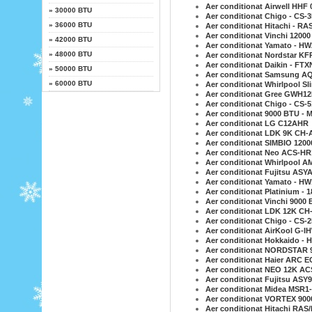
Aer conditionat Airwell HHF 
»
30000 BTU
Aer conditionat Chigo - CS
»
36000 BTU
Aer conditionat Hitachi - R
Aer conditionat Vinchi 1200
»
42000 BTU
Aer conditionat Yamato - HW
»
48000 BTU
Aer conditionat Nordstar K
Aer conditionat Daikin - FT
»
50000 BTU
Aer conditionat Samsung AQ
»
60000 BTU
Aer conditionat Whirlpool S
Aer conditionat Gree GWH
Aer conditionat Chigo - CS
Aer conditionat 9000 BTU -
Aer conditionat LG C12AHR
Aer conditionat LDK 9K CH-
Aer conditionat SIMBIO 120
Aer conditionat Neo ACS-H
Aer conditionat Whirlpool A
Aer conditionat Fujitsu AS
Aer conditionat Yamato - HW
Aer conditionat Platinium -
Aer conditionat Vinchi 9000
Aer conditionat LDK 12K CH
Aer conditionat Chigo - CS
Aer conditionat AirKool G-
Aer conditionat Hokkaido -
Aer conditionat NORDSTAR 
Aer conditionat Haier ARC
Aer conditionat NEO 12K AC
Aer conditionat Fujitsu AS
Aer conditionat Midea MSR
Aer conditionat VORTEX 90
Aer conditionat Hitachi RA