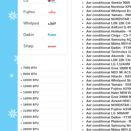
LG
Aer conditionat Simbio 9000
Aer conditionat Nordstar K
Aer conditionat Whirlpool E
Fujitsu
Aer conditionat Yamato - HW
Aer conditionat NORDSTAR 
Whirlpool
Aer conditionat LDK 22K CH
Aer conditionat AirKool G-
Aer conditionat Hokkaido - 
Daikin
Aer conditionat Chigo - CS
Aer conditionat Samsung 
Aer conditionat Midea MSY
Sharp
Aer conditionat Daikin - FT
Aer conditionat Technolux 
Aer conditionat Akontek - 
Putere
Aer conditionat LDK 22K CH
Aer conditionat LG C12AHM
»
7000 BTU
Aer conditionat Gree 18000
Aer conditionat NEO 9K ACS
»
9000 BTU
Aer conditionat Hitachi - R
»
10000 BTU
Aer conditionat Whirlpool S
Aer conditionat Yamato - D2
»
12000 BTU
Aer conditionat Fujitsu ASY
»
13000 BTU
Aer conditionat Haier NEW 
Aer conditionat Gree 2400
»
14000 BTU
Aer conditionat Airwell HDD 
»
18000 BTU
Aer conditionat NORDSTAR 
Aer conditionat Fujitsu ASY
»
21000 BTU
Aer conditionat LG S09AHP
»
22000 BTU
Aer conditionat Daikin - FTX
Aer conditionat Platinium -
»
24000 BTU
Aer conditionat Samsung N
»
28000 BTU
Aer conditionat Midea MSY-