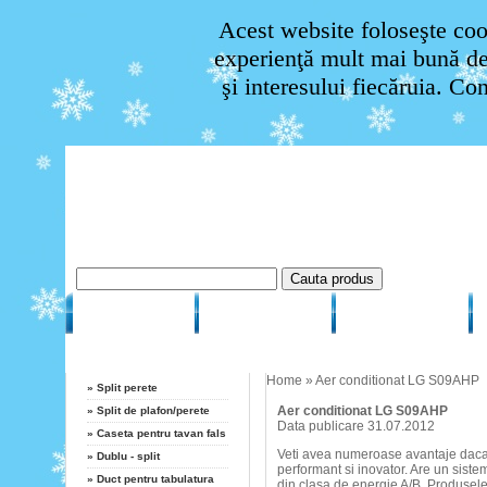
Acest website foloseşte cook
experienţă mult mai bună de 
şi interesului fiecăruia. Co
HOME
CUM COMAND
CUM PLATESC
Categorii
Home
»
Aer conditionat LG S09AHP
»
Split perete
Aer conditionat LG S09AHP
»
Split de plafon/perete
Data publicare 31.07.2012
»
Caseta pentru tavan fals
Veti avea numeroase avantaje daca
»
Dublu - split
performant si inovator. Are un sistem
»
Duct pentru tabulatura
din clasa de energie A/B. Produsele 