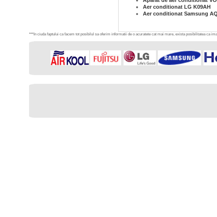
Aparat de aer conditionat 
Aer conditionat LG K09AH
Aer conditionat Samsung A
***In ciuda faptului ca facem tot posibilul sa oferim informatii de o acuratete cat mai mare, exista posibilitatea ca imag