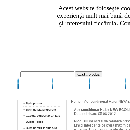
Acest website foloseşte cook
experienţă mult mai bună de 
şi interesului fiecăruia. Co
HOME
CUM COMAND
CUM PLATESC
Categorii
Aer conditio
Home
»
Aer conditionat Haier NEW
»
Split perete
Aer conditionat Haier NEW ECO 
»
Split de plafon/perete
Data publicare 05.08.2012
»
Caseta pentru tavan fals
Produsul de astazi se remarca print
»
Dublu - split
functii inteligente ce ofera maxim de
»
Duct pentru tabulatura
exceptie. Dotarile principale de ca