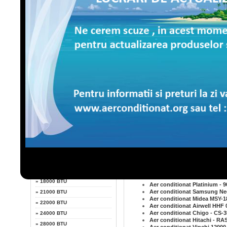
LG
Aer conditionat Yamato - HW
Aer conditionat NORDSTAR 
Aer conditionat LDK 22K CH
Fujitsu
Aer conditionat AirKool G-
Aer conditionat Hokkaido - 
Aer conditionat Chigo - CS
Whirlpool
Aer conditionat Samsung 
Aer conditionat Midea MSY
Aer conditionat Daikin - FT
Daikin
Aer conditionat Technolux 
Aer conditionat Akontek - 
Aer conditionat LDK 22K CH
Sharp
Aer conditionat LG C12AHM
Aer conditionat Gree 18000
Aer conditionat NEO 9K ACS
Putere
Aer conditionat Hitachi - R
Aer conditionat Whirlpool S
»
7000 BTU
Aer conditionat Yamato - D2
Aer conditionat Fujitsu ASY
»
9000 BTU
Aer conditionat Haier NEW 
»
10000 BTU
Aer conditionat Gree 2400
Aer conditionat Airwell HDD 
»
12000 BTU
Aer conditionat NORDSTAR 
»
13000 BTU
Aer conditionat Fujitsu ASY
Aer conditionat LG S09AHP
»
14000 BTU
Aer conditionat Daikin - FTX
»
18000 BTU
Aer conditionat Platinium -
Aer conditionat Samsung N
»
21000 BTU
Aer conditionat Midea MSY-
»
22000 BTU
Aer conditionat Airwell HHF 
Aer conditionat Chigo - CS
»
24000 BTU
Aer conditionat Hitachi - R
»
28000 BTU