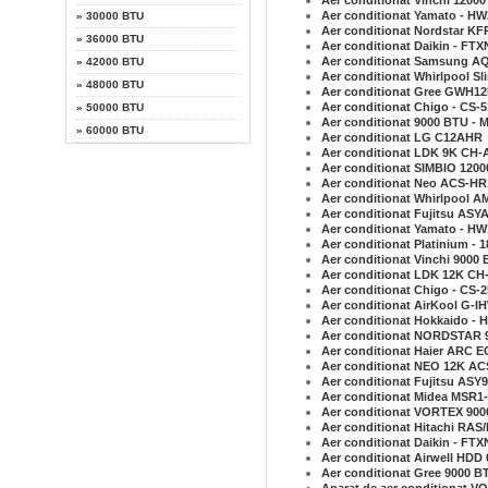
Aer conditionat Vinchi 1200
Aer conditionat Yamato - HW
»
30000 BTU
Aer conditionat Nordstar K
»
36000 BTU
Aer conditionat Daikin - FT
Aer conditionat Samsung AQ
»
42000 BTU
Aer conditionat Whirlpool S
»
48000 BTU
Aer conditionat Gree GWH
Aer conditionat Chigo - CS
»
50000 BTU
Aer conditionat 9000 BTU -
»
60000 BTU
Aer conditionat LG C12AHR
Aer conditionat LDK 9K CH-
Aer conditionat SIMBIO 120
Aer conditionat Neo ACS-H
Aer conditionat Whirlpool A
Aer conditionat Fujitsu AS
Aer conditionat Yamato - HW
Aer conditionat Platinium -
Aer conditionat Vinchi 9000
Aer conditionat LDK 12K CH
Aer conditionat Chigo - CS
Aer conditionat AirKool G-
Aer conditionat Hokkaido -
Aer conditionat NORDSTAR 
Aer conditionat Haier ARC
Aer conditionat NEO 12K AC
Aer conditionat Fujitsu AS
Aer conditionat Midea MSR
Aer conditionat VORTEX 90
Aer conditionat Hitachi RA
Aer conditionat Daikin - FT
Aer conditionat Airwell HDD 
Aer conditionat Gree 9000