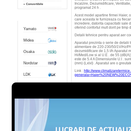
Incalzire, Dezumidificare, Ventilati
»
Convertibile
programat 24 h .
Acest model apartine firmei Haier, 
Producatori
care aceasta le furnizeaza cu fieca
incredere, datorita capacitatii sale 
oferind confortul mult dorit pe timp 
Yamato
Detalii tehnice pentru aparat ae
Midea
Aparatul prezinta o serie de detalii
alimentare de 220-230/50/1V/Hz/Ph 
dezumidificare de 1,5 l/h Aparatul m
Osaka
Hi/Med/Low si al U.E . de 55 (dB(A))
este de 5.4 A Dimensiunile U.I . s
Nordstar
(mm) (LxlxI) . Aparatul are o greuta
Link :
http://www.climatizaretermice
LDK
generala=Haier%20NEW%20ECO
Chigo
Aer conditionat:
Gree
Aer conditionat Gree TREN
Aer conditionat Fujitsu AWY
Aer conditionat Haier NEW 
Airwell
Aer conditionat Airwell DUO
Aer conditionat Hitachi - 
Aer conditionat Simbio 9000
Hitachi
Aer conditionat Nordstar K
Aer conditionat Whirlpool E