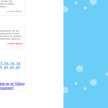
 service de
atat la sediul
astre....
[ citeste detalii ]
tretinere
 aparatelor de aer
 presupune revizia
 acestora in vederea
roblemelor aparute...
[ citeste detalii ]
Comenzi