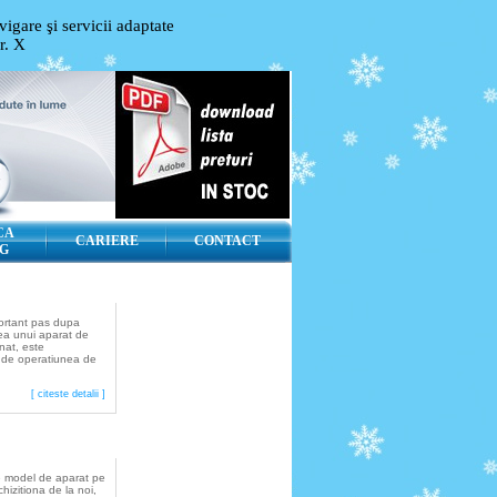
igare şi servicii adaptate
or.
X
CA
CARIERE
CONTACT
G
Montaj
ortant pas dupa
rea unui aparat de
nat, este
 de operatiunea de
[ citeste detalii ]
Service
e model de aparat pe
chizitiona de la noi,