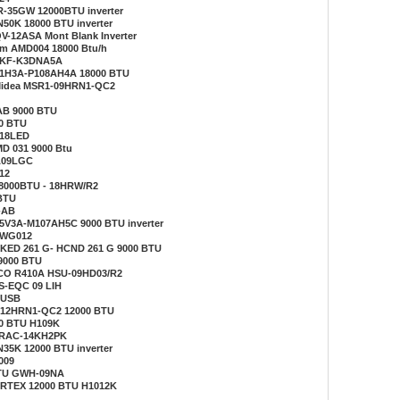
FR-35GW 12000BTU inverter
XN50K 18000 BTU inverter
V-12ASA Mont Blank Inverter
lim AMD004 18000 Btu/h
12KF-K3DNA5A
-51H3A-P108AH4A 18000 BTU
 Midea MSR1-09HRN1-QC2
AB 9000 BTU
00 BTU
R18LED
MD 031 9000 Btu
YA09LGC
12
 18000BTU - 18HRW/R2
 BTU
-AB
-25V3A-M107AH5C 9000 BTU inverter
IHWG012
 HKED 261 G- HCND 261 G 9000 BTU
9000 BTU
 ECO R410A HSU-09HD03/R2
S-EQC 09 LIH
Y9USB
1-12HRN1-QC2 12000 BTU
00 BTU H109K
S/RAC-14KH2PK
XN35K 12000 BTU inverter
009
 BTU GWH-09NA
VORTEX 12000 BTU H1012K