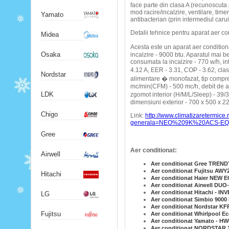
face parte din clasa A (recunoscuta
mod racire/incalzire, ventilare, time
Yamato
antibacterian (prin intermediul carui
Detalii tehnice pentru aparat aer
Midea
Acesta este un aparat aer conditiona
Osaka
incalzire - 9000 btu. Aparatul mai b
consumata la incalzire - 770 w/h, inte
4.12 A, EER - 3.31, COP - 3.62, cla
Nordstar
alimentare � monofazat, tip compres
mc/min(CFM) - 500 mc/h, debit de ae
LDK
zgomot interior (H/M/L/Sleep) - 39/
dimensiuni exterior - 700 x 500 x 225
Chigo
Link:
http://www.climatizaretermice
generala=NEO%209K%20ACS-E
Gree
Aer conditionat:
Airwell
Aer conditionat Gree TREN
Aer conditionat Fujitsu AWY
Hitachi
Aer conditionat Haier NEW 
Aer conditionat Airwell DUO
Aer conditionat Hitachi - 
LG
Aer conditionat Simbio 9000
Aer conditionat Nordstar K
Fujitsu
Aer conditionat Whirlpool E
Aer conditionat Yamato - HW
Aer conditionat NORDSTAR 