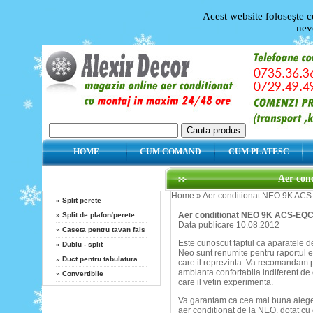
Acest website foloseşte c
nev
HOME
CUM COMAND
CUM PLATESC
Categorii
Aer con
Home
»
Aer conditionat NEO 9K AC
»
Split perete
Aer conditionat NEO 9K ACS-EQC
»
Split de plafon/perete
Data publicare 10.08.2012
»
Caseta pentru tavan fals
Este cunoscut faptul ca aparatele d
»
Dublu - split
Neo sunt renumite pentru raportul ex
»
Duct pentru tabulatura
care il reprezinta. Va recomandam p
ambianta confortabila indiferent de 
»
Convertibile
care il vetin experimenta.
Va garantam ca cea mai buna alege
Producatori
aer conditionat de la NEO, dotat 