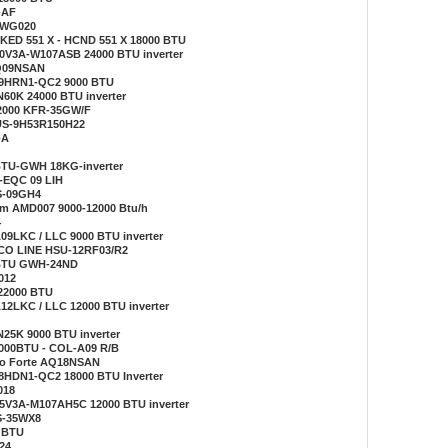
-AF
IHWG020
HKED 551 X - HCND 551 X 18000 BTU
-70V3A-W107ASB 24000 BTU inverter
AQ09NSAN
-09HRN1-QC2 9000 BTU
XN60K 24000 BTU inverter
12000 KFR-35GW/F
AUS-9H53R150H22
-A
 BTU-GWH 18KG-inverter
-EQC 09 LIH
AS-09GH4
lim AMD007 9000-12000 Btu/h
4
A09LKC / LLC 9000 BTU inverter
ECO LINE HSU-12RF03/R2
0 BTU GWH-24ND
012
22000 BTU
A12LKC / LLC 12000 BTU inverter
N25K 9000 BTU inverter
 9000BTU - COL-A09 R/B
eo Forte AQ18NSAN
18HDN1-QC2 18000 BTU Inverter
018
-35V3A-M107AH5C 12000 BTU inverter
AS-35WX8
0 BTU
24