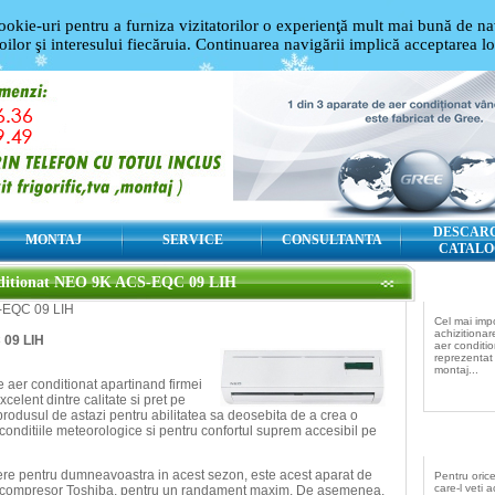
ookie-uri pentru a furniza vizitatorilor o experienţă mult mai bună de nav
oilor şi interesului fiecăruia. Continuarea navigării implică acceptarea l
DESCAR
MONTAJ
SERVICE
CONSULTANTA
CATALO
ditionat NEO 9K ACS-EQC 09 LIH
S-EQC 09 LIH
Cel mai imp
achizitiona
 09 LIH
aer conditio
reprezentat
montaj...
e aer conditionat apartinand firmei
celent dintre calitate si pret pe
rodusul de astazi pentru abilitatea sa deosebita de a crea o
conditiile meteorologice si pentru confortul suprem accesibil pe
re pentru dumneavoastra in acest sezon, este acest aparat de
Pentru oric
care-l veti a
cu compresor Toshiba, pentru un randament maxim. De asemenea,