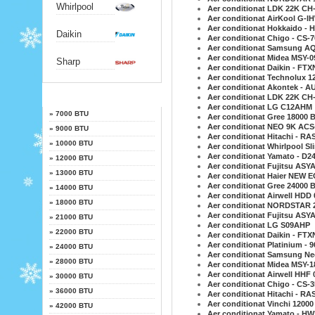
Whirlpool
Aer conditionat LDK 22K CH
Aer conditionat AirKool G-
Aer conditionat Hokkaido - 
Daikin
Aer conditionat Chigo - CS
Aer conditionat Samsung 
Aer conditionat Midea MSY
Sharp
Aer conditionat Daikin - FT
Aer conditionat Technolux 
Aer conditionat Akontek - 
Putere
Aer conditionat LDK 22K CH
Aer conditionat LG C12AHM
»
7000 BTU
Aer conditionat Gree 18000
Aer conditionat NEO 9K ACS
»
9000 BTU
Aer conditionat Hitachi - R
»
10000 BTU
Aer conditionat Whirlpool S
Aer conditionat Yamato - D2
»
12000 BTU
Aer conditionat Fujitsu ASY
»
13000 BTU
Aer conditionat Haier NEW 
Aer conditionat Gree 2400
»
14000 BTU
Aer conditionat Airwell HDD 
»
18000 BTU
Aer conditionat NORDSTAR 
Aer conditionat Fujitsu ASY
»
21000 BTU
Aer conditionat LG S09AHP
»
22000 BTU
Aer conditionat Daikin - FTX
Aer conditionat Platinium -
»
24000 BTU
Aer conditionat Samsung N
»
28000 BTU
Aer conditionat Midea MSY-
Aer conditionat Airwell HHF 
»
30000 BTU
Aer conditionat Chigo - CS
»
36000 BTU
Aer conditionat Hitachi - R
Aer conditionat Vinchi 1200
»
42000 BTU
Aer conditionat Yamato - HW