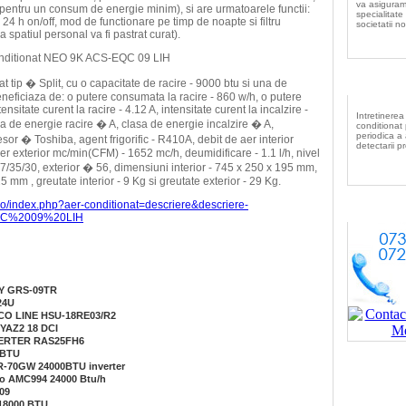
va asiguram
 pentru un consum de energie minim), si are urmatoarele functii:
specialitate 
r 24 h on/off, mod de functionare pe timp de noapte si filtru
societatii no
a spatiul personal va fi pastrat curat).
 conditionat NEO 9K ACS-EQC 09 LIH
In
t tip � Split, cu o capacitate de racire - 9000 btu si una de
eneficiaza de: o putere consumata la racire - 860 w/h, o putere
nsitate curent la racire - 4.12 A, intensitate curent la incalzire -
Intretinerea
sa de energie racire � A, clasa de energie incalzire � A,
conditionat
periodica a
or � Toshiba, agent frigorific - R410A, debit de aer interior
detectarii p
r exterior mc/min(CFM) - 1652 mc/h, deumidificare - 1.1 l/h, nivel
37/35/30, exterior � 56, dimensiuni interior - 745 x 250 x 195 mm,
 mm , greutate interior - 9 Kg si greutate exterior - 29 Kg.
.ro/index.php?aer-conditionat=descriere&descriere-
QC%2009%20LIH
DY GRS-09TR
24U
ECO LINE HSU-18RE03/R2
-YAZ2 18 DCI
INVERTER RAS25FH6
 BTU
FR-70GW 24000BTU inverter
co AMC994 24000 Btu/h
09
18000 BTU