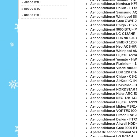
»
48000 BTU
Aer conditionat Nordstar K
Aer conditionat Daikin - FT
»
50000 BTU
Aer conditionat Samsung AQ
»
60000 BTU
Aer conditionat Whirlpool S
Aer conditionat Gree GWH
Aer conditionat Chigo - CS
Aer conditionat 9000 BTU -
Aer conditionat LG C12AHR
Aer conditionat LDK 9K CH-
Aer conditionat SIMBIO 120
Aer conditionat Neo ACS-H
Aer conditionat Whirlpool A
Aer conditionat Fujitsu AS
Aer conditionat Yamato - HW
Aer conditionat Platinium -
Aer conditionat Vinchi 9000
Aer conditionat LDK 12K CH
Aer conditionat Chigo - CS
Aer conditionat AirKool G-
Aer conditionat Hokkaido -
Aer conditionat NORDSTAR 
Aer conditionat Haier ARC
Aer conditionat NEO 12K AC
Aer conditionat Fujitsu AS
Aer conditionat Midea MSR
Aer conditionat VORTEX 90
Aer conditionat Hitachi RA
Aer conditionat Daikin - FT
Aer conditionat Airwell HDD 
Aer conditionat Gree 9000
Aparat de aer conditionat 
Aer conditionat LG K09AH