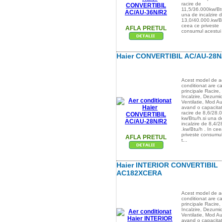
racire de
11,5/36.000kw/Btu
una de incalzire 
13,0/40.000.kw/Bt
ceea ce priveste
AFLA PRETUL
consumul acestui t
Haier CONVERTIBIL AC/AU-28N
Acest model de a
conditionat are ca
principale Racire,
Incalzire, Dezumid
Ventilatie, Mod A
avand o capacita
racire de 8,6/28.
kw/Btu/h.si una d
incalzire de 8,4/
.kw/Btu/h . In ce
priveste consumul
AFLA PRETUL
t...
Haier INTERIOR CONVERTIBIL
AC182XCERA
Acest model de a
conditionat are ca
principale Racire,
Incalzire, Dezumid
Ventilatie, Mod A
avand o capacita