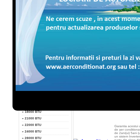
LG
un sistem Clasic 
inverter) , facand
din clasa de ener
Fujitsu ABY14U 1
Fujitsu
BTU/h dispune d
refrigerant R410 A
ventilator High - M
AFLA PRETUL
Whirlpool
Daikin
Fujitsu ABY30L
Sharp
Cu o garantie de 
ani(integral), ace
Putere
de aer conditiona
un sistem Inverter
facand parte din 
»
7000 BTU
energie C/B .
Fujitsu ABY30L 3
»
9000 BTU
BTU/h dispune d
refrigerant R410 A
»
10000 BTU
ventilator High - 
AFLA PRETUL
Low ...
»
12000 BTU
»
13000 BTU
»
14000 BTU
LG UV24 UU24W
»
18000 BTU
»
21000 BTU
»
22000 BTU
Garantia acestui 
de aer conditiona
»
24000 BTU
de 2ani(ui) 5ani (
un sistem Inverter
»
28000 BTU
parte din clasa d