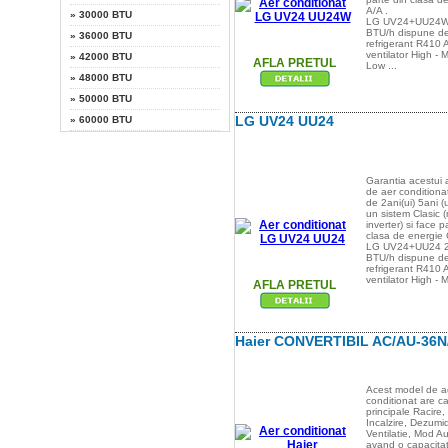
A/A .
»
30000 BTU
LG UV24+UU24W
BTU/h dispune d
»
36000 BTU
refrigerant R410 A
ventilator High - 
»
42000 BTU
AFLA PRETUL
Low ...
»
48000 BTU
»
50000 BTU
LG UV24 UU24
»
60000 BTU
Garantia acestui 
de aer conditiona
de 2ani(ui) 5ani (
un sistem Clasic 
inverter) si face p
clasa de energie 
LG UV24+UU24 2
BTU/h dispune d
refrigerant R410 A
ventilator High - M
AFLA PRETUL
Haier CONVERTIBIL AC/AU-36N
Acest model de a
conditionat are ca
principale Racire,
Incalzire, Dezumid
Ventilatie, Mod A
avand o capacita