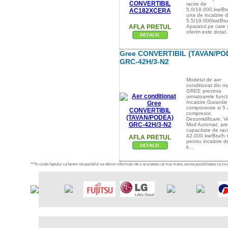
racire de
5,0/18.000.kw/Btu
una de incalzire 
5,5/19.000kw/Btu/
AFLA PRETUL
Aparatul pe care v
oferim este dotat.
Gree CONVERTIBIL (TAVAN/PO
GRC-42H/3-N2
Modelul de aer
conditionat din m
GREE prezinta
urmatoarele functi
Incalzire.Garantie
componente si 5 
compresor.
Dezumidificare, Ve
Mod Automat, are
capacitate de rac
42.000 kw/Btu/h s
AFLA PRETUL
pentru incalzire 
k...
***In ciuda faptului ca facem tot posibilul sa oferim informatii de o acuratete cat mai mare, exista posibilitatea ca imag