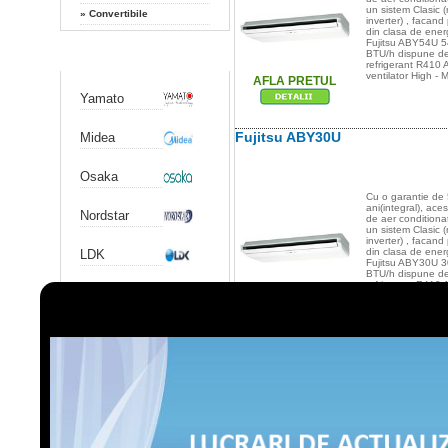
un sistem Clasic 
»
Convertibile
inverter) , facand
din clasa de ener
Fujitsu ABY54U 5
Producatori
BTU/h dispune d
refrigerant R410 A
ventilator High - M
AFLA PRETUL
Yamato
Fujitsu ABY30U
Midea
Osaka
Cu o garantie de 
ani(integral), ace
Nordstar
de aer conditiona
un sistem Clasic 
inverter) , facand
din clasa de ener
LDK
Fujitsu ABY30U 3
BTU/h dispune d
refrigerant R410 A
Chigo
ventilator High - M
AFLA PRETUL
Gree
Fujitsu ABY14U
Airwell
Hitachi
Cu o garantie de 
ani(integral), ace
de aer conditiona