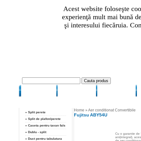
Acest website foloseşte cook
experienţă mult mai bună de 
şi interesului fiecăruia. Co
HOME
CUM COMAND
CUM PLATESC
Categorii
Home
»
Aer conditionat Convertibile
»
Split perete
Fujitsu ABY54U
»
Split de plafon/perete
»
Caseta pentru tavan fals
»
Dublu - split
Cu o garantie de 
ani(integral), ace
»
Duct pentru tabulatura
de aer conditiona