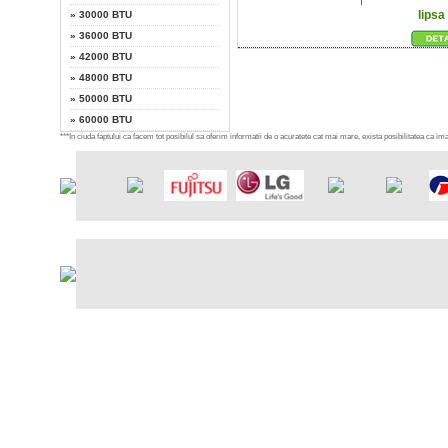
lipsa
»
30000 BTU
»
36000 BTU
»
42000 BTU
»
48000 BTU
»
50000 BTU
»
60000 BTU
***In ciuda faptului ca facem tot posibilul sa oferim informatii de o acuratete cat mai mare, exista posibilitatea ca imag