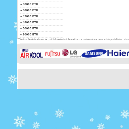
»
30000 BTU
»
36000 BTU
»
42000 BTU
»
48000 BTU
»
50000 BTU
»
60000 BTU
***In ciuda faptului ca facem tot posibilul sa oferim informatii de o acuratete cat mai mare, exista posibilitatea ca imag