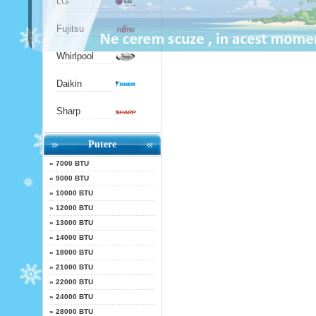
LG
Fujitsu
Whirlpool
Daikin
Sharp
Putere
»
7000 BTU
»
9000 BTU
»
10000 BTU
»
12000 BTU
»
13000 BTU
»
14000 BTU
»
18000 BTU
»
21000 BTU
»
22000 BTU
»
24000 BTU
»
28000 BTU