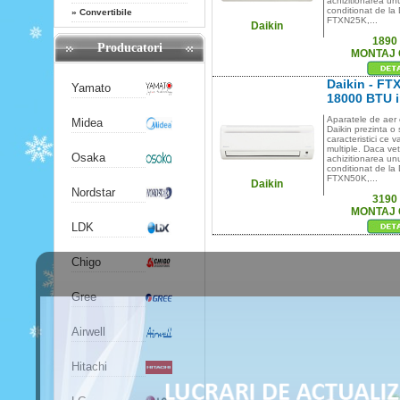
achizitionarea un
conditionat de la 
»
Convertibile
FTXN25K,...
Daikin
1890
Producatori
MONTAJ 
Daikin - FT
Yamato
18000 BTU i
Aparatele de aer 
Midea
Daikin prezinta o 
caracteristici ce 
multiple. Daca vet
Osaka
achizitionarea un
conditionat de la 
FTXN50K,...
Daikin
Nordstar
3190
MONTAJ 
LDK
Chigo
Gree
Airwell
Hitachi