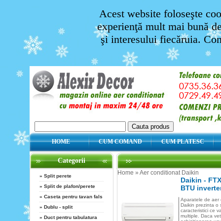
Acest website foloseşte cook
experienţă mult mai bună de 
şi interesului fiecăruia. Co
HOME
CUM COMAND
CUM PLATESC
Categorii
Home
»
Aer conditionat Daikin
»
Split perete
Daikin - FT
»
Split de plafon/perete
BTU inverte
»
Caseta pentru tavan fals
Aparatele de aer 
Daikin prezinta o 
»
Dublu - split
caracteristici ce 
multiple. Daca vet
»
Duct pentru tabulatura