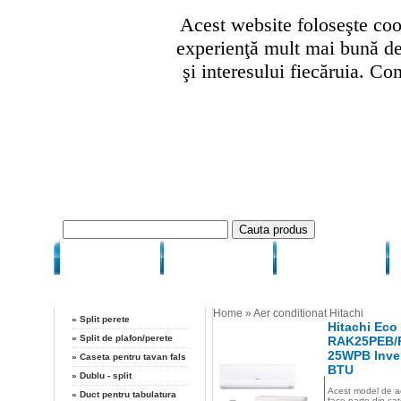
Acest website foloseşte cook
experienţă mult mai bună de 
şi interesului fiecăruia. Co
HOME
CUM COMAND
CUM PLATESC
Categorii
Home
»
Aer conditionat Hitachi
»
Split perete
Hitachi Eco
»
Split de plafon/perete
RAK25PEB/
25WPB Inver
»
Caseta pentru tavan fals
BTU
»
Dublu - split
Acest model de ae
»
Duct pentru tabulatura
face parte din cat