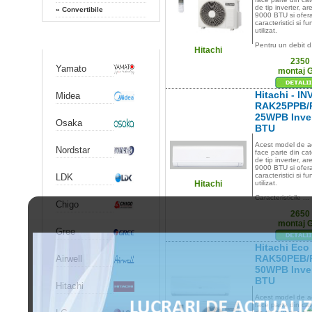
de tip inverter, a
»
Convertibile
9000 BTU si ofer
caracteristici si fu
utilizat.
Producatori
Pentru un debit d.
Hitachi
2350
Yamato
montaj 
Hitachi - I
Midea
RAK25PPB/
25WPB Inver
Osaka
BTU
Acest model de ae
Nordstar
face parte din cat
de tip inverter, a
9000 BTU si ofer
caracteristici si fu
LDK
utilizat.
Hitachi
Caracteristicile ...
Chigo
2650
montaj 
Gree
Hitachi Eco
RAK50PEB/
Airwell
50WPB Inver
BTU
Hitachi
Acest model de ae
face parte din cat