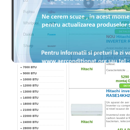
LG
de tip inverter, a
18000 BTU si of
caracteristici si fu
utilizat.
Fujitsu
Pentru un debit ..
Hitachi
4350
Whirlpool
montaj 
Daikin
NOU
Hitachi
INVERTER 
Sharp
Acest model de ae
face parte din cat
de tip inverter, a
9000 BTU si ofer
Putere
caracteristici si fu
utilizat.
»
7000 BTU
Hitachi
Caracteristicile ...
»
9000 BTU
5290
»
10000 BTU
montaj 
»
12000 BTU
Hitachi inve
»
13000 BTU
RASE14KH
»
14000 BTU
Un aparat de aer 
»
18000 BTU
Inverter cu compre
si nivel scazut de
»
21000 BTU
Inverterul este dot
»
22000 BTU
carbon lavabil si fi
bacterian, teleco
Hitachi
»
24000 BTU
»
28000 BTU