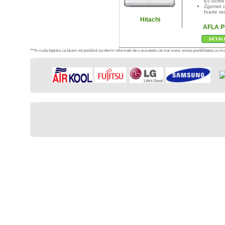
Ec-Scroll
Zgomot d
foarte re
Hitachi
AFLA 
***In ciuda faptului ca facem tot posibilul sa oferim informatii de o acuratete cat mai mare, exista posibilitatea ca imag