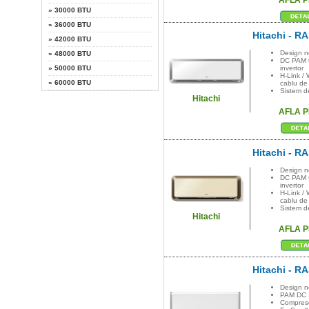
AFLA 
»
30000 BTU
»
36000 BTU
Hitachi - R
»
42000 BTU
Design n
»
48000 BTU
DC PAM t
»
50000 BTU
invertor
H-Link / 
»
60000 BTU
cablu de 
Sistem de
Hitachi
AFLA 
Hitachi - R
Design n
DC PAM t
invertor
H-Link / 
cablu de 
Sistem de
Hitachi
AFLA 
Hitachi - R
Design n
PAM DC
Compreso